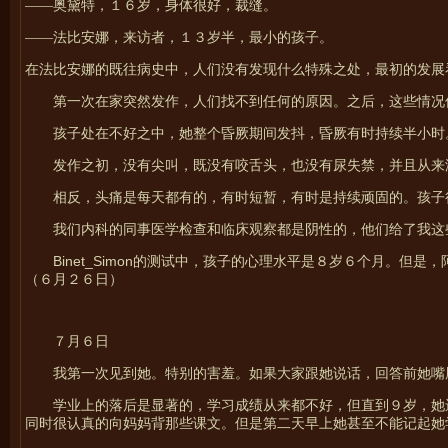
——奥黛特，１６岁，身体很好，裁缝。
——法比安娜，来访者，１３岁半，最小的孩子。
在法比安娜的既往病史中，人们没有发现什么特殊之处，最初的发展
第一次在家突然发作，人们找不到任何的原因。之后，这些情况
孩子处在不好之中，她整个昏厥期间发抖，昏厥有时持续半小时
发作之初，没有尖叫，既没有咬舌头，也没有尿失禁，并且从来
相反，头痛是每天都有的，有时短暂，有时是持续顽固的。孩子
我们内科的同事医学检查和临床观察都是阴性的，他们给了我这
Binet_Simon
的测试中，孩子的心理水平是８岁６个月。但是，
（６月２６日）
７月６日
我第一次见到她。特别的害羞。如果大家跟她说话，回答前她嘴
学业上的落后是显著的，学习成绩从来都不好，但直到９岁，她
同时很认真的向妈妈背那些课文。但是第二天早上她甚至不能记起她