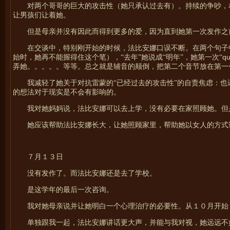
对两个哥哥的巨大的攻击性（她只承认过去有）。持续的争吵，
让男孩们让着她。
但是母亲并没有因此而得到更多的爱，因为直到她第一次发作之
在交谈中，特别刚开始的时候，法比安娜口误不断。在两个句子
qu
始时，她再不能握得住这个笔），“去年”她说成“明年”，她第一次“
弄她。。。。。等等。总之就是辅音的颠倒，把第二个音节放在第一
我减轻了她关于对抗雷蒙的“已经过去的攻击性”的自责焦虑：
的想法对于现实是不会有影响的。
我对她妈妈说，法比安娜可以去上学，没有必要在家照顾她。但
她应该帮助法比安娜长大，让她照顾家里，帮助她以女人的方式
７月１３日
没有发作了。而法比安娜还是去了学校。
是这学年的最后一次咨询。
我对她母亲说并让她明白一个心理治疗的必要性。从１０月开始
单独跟我一起，法比安娜讲话更大声，并能与我对视，她远远不