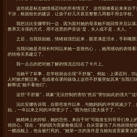
这些就是标志她情感迟钝的所有情况了。这些困难看起来来自于
干涉，根据校长的建议，让孩子好几天甚至整整几周都不用去学校。
我把法比安娜带到一边，因为面对她的母亲她不能回答并且以落
教养又冷漠的方式，用不连贯的声音说“是，夫人或不是，夫人。”
之后，当我鼓励她，情绪就强烈起来，眼里满是泪水，手和嘴唇
当我问她是否很长时间以来她一直很伤心，，她用感动的表情看
的转移关系建立了。
我一点点的把对她了解的情况总结在了卡片上。
当她干了坏事，在学校就会出现“不舒服”。例如：上课迟到，功
人时她才醒过来。也或者在课间操场上这些不舒服突如其来“当我们玩
解释说“她不看他们”。
这些“不舒服”，就象“无法控制的害怕”然后“害怕如此的强大”
法比安娜告诉我，自那些发作以来，与她妈妈的冲突就减少了，
,
始
，一年以来之间的冲突变少了，“因为他们是大孩子了。”
她精神上的抑郁，她的悲伤，来自于对“可能发生到哥哥们身上
很担心。现在，“妈妈因为雷蒙偷偷流泪，自从雷蒙当了兵他就很烦
一艘战舰上，他会被打死的。”她第一次的发作是当她知道雷蒙要去