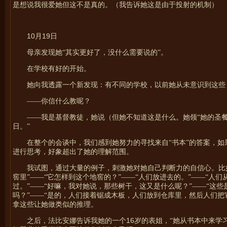
是想说我很爱她但这不是真的。（我告诉她这是由于投射的机制）
10
19
月
日
母亲发现她“其实更好了，没什么需要说的”。
在学校有好的开始。
她向我透露一个新发现：有不同的学校，以前她从未意识到这些
——你信什么教呢？
——我是基督教徒，她说（但她不知道这是什么。她领“她的圣
日。”
在整个的会谈中，我们感到她努力的寻找来自“书本”的答案，
进行思考，好象超出了她的理解范围。
我试图，通过大量的例子，刺激她对她自己判断力的自信心。比如
窖里”——“它怎样到这个地窖的？”——“人们放进去的。”——“人
过。”——“好嘛，我对她说，那些树干，这又是什么呢？”——“这些
吗？”——“是的，人们接着锯成木板，人们放到仓库里，然后人们
拿这些让她做类似的推理。
16
之后，法比安娜告诉我她的一个
岁的表姐，“她从书本中来学