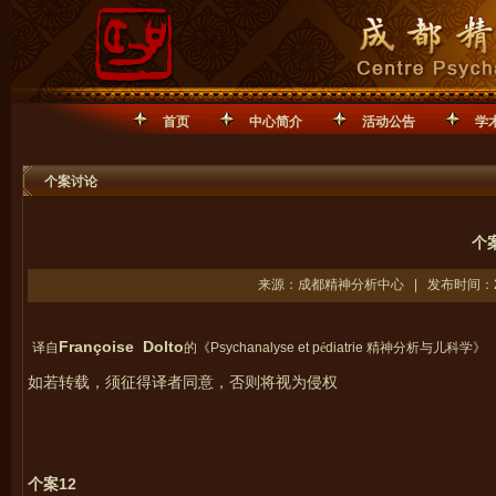
首页
中心简介
活动公告
学
个案讨论
个案
来源：成都精神分析中心 | 发布时间：201
Françoise Dolto
译自
的《
Psychanalyse et p
é
diatrie
精神分析与儿科学》
如若转载，须征得译者同意，否则将视为侵权
12
个案