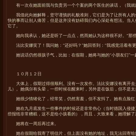
有一次在她面前我与负责另一个个案的两个医生的谈话，（我就
我借此向她解释，坚守谨慎的礼貌准则，它们是为了让所有人的
快的事而让别人痛苦，但是这并没有妨碍我们内心深处有想法。当人
它了。
她向我承认，她还是听了一点点，然而她认为这样很不好。“那
法比安娜笑了！我问她：“还好吗？”她回答到：“我感觉活着有
她说话仍然很孩子气，比如：在假期，她将与她的“小朋友们”
１０月１２日
大体上，假期过得很顺利。没有一次发作。法比安娜没有离开去
儿）。她偶尔有头晕，一些时候在醒来时，另外是在饭后，但不是太
她很少情绪化了，经常笑，仍然害羞，但不发抖了。她有点脸红
她在九月底发生一些事件的时候还是非常伤心（当时德国入侵捷
些报纸非常糟糕，这不是给小孩看的），而且，大致来看，她理解了
她将在一周后再过来。
她在假期给我寄了明信片，但上面没有她的地址，我无法回寄给