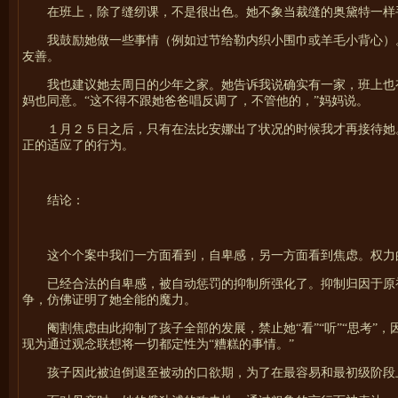
在班上，除了缝纫课，不是很出色。她不象当裁缝的奥黛特一样
我鼓励她做一些事情（例如过节给勒内织小围巾或羊毛小背心）
友善。
我也建议她去周日的少年之家。她告诉我说确实有一家，班上也
妈也同意。“这不得不跟她爸爸唱反调了，不管他的，”妈妈说。
１月２５日之后，只有在法比安娜出了状况的时候我才再接待她
正的适应了的行为。
结论：
这个个案中我们一方面看到，自卑感，另一方面看到焦虑。权力
已经合法的自卑感，被自动惩罚的抑制所强化了。抑制归因于原
争，仿佛证明了她全能的魔力。
阉割焦虑由此抑制了孩子全部的发展，禁止她“看”“听”“思考
现为通过观念联想将一切都定性为“糟糕的事情。”
孩子因此被迫倒退至被动的口欲期，为了在最容易和最初级阶段