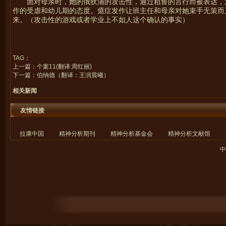
面对母亲时，她的俄狄浦的攻击性，通过粗鲁的言行而被表达，
作的受虐和幼儿期的态度。癔症发作让班主任和母亲对她束手无策而
来。（攻击性的游戏或者学业上不如人这个确认的事实）
TAG：
上一篇：
个案11(翻译:周红丽)
下一篇：
伯纳德（翻译：王润晨曦）
相关新闻
友情链接
拉康中国
精神分析期刊
精神分析基金会
精神分析文献馆
中