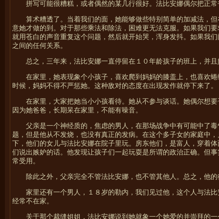
拼写可能很糟糕，或者偶然的某几行很好。法比安娜偶尔把正常
算术糟透了。当着我们的面，她能够做些特别简单的加减法，但
意她才做的到。对于那些乘法和除法，困难更无法克服。如果我们要
就用苍白的声音重复这个问题，然后就开始哭，浑身发抖。如果我们
之间的任何关系。
总之，三年来，法比安娜一直停留在１０年龄孩子的班上，并且
在家里，她表现象个小孩子，喜欢爬到妈妈的膝盖上，也喜欢蜷
时候，妈妈不得不严惩她。这种敌对的态度在出现发作就停下来了。
在家里，大家把她当小小孩看待。她从不参与谈话。她偶尔想要
因为她爸爸，长期呆在家里，不能有噪音。
父亲是一个神经质的，焦虑的男人，在那场战争中有可能中了毒
题，但是他从不发烧，也没有真正的发病。在这个多子女的家庭中，
下，他们的女儿与法比安娜在院子里玩。房东他们，是富人，穿着体
们说出嫉妒的话。他发现让孩子们一起玩耍是所谓的政治正确。但事
常受用。
除此之外，父亲完全不管法比安娜，也不管其他人。总之，他的
家里还有一个男人，１８岁的勒内，我们见过他，这个人与法比
经常不在家。
关于那个裁缝姐姐，法比安娜说到她就象一个她爱的并崇拜的一