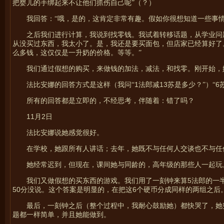
把婴儿的手绑起来不让他们抓伤自己呢”（？）
我回答：“哦，是的，这肯定非常有趣。假如你很想知道一些事
之后我们进行计算，我说到找零钱。我试着转移话题，从学业问
从没买过东西，我太小了。是，我还是要买面包，但店家已经算好了
么多钱，这仅仅是一升奶的价格。等等。”
我们通过假想的购买，来做钱的加法，减法，和找零。刚开始，
1
13
6
法比安娜的回答方式是这样（我问“
法郎减
苏是多少？”）“
所有的回答都是立即的，不经思考，伴随着：错了吗？
11
2
月
日
法比安娜说她感觉很好。
在学校，她跟所有人讲话；去年，她既不与任何人交谈也不与任
她经常迟到，但现在，课间她与同龄的，高年级的那些人一起玩
5
我们又做假想的买东西的游戏。我们用了一刻钟来算
法郎的一
50
6
分没说。这个答案是明显的，在把这
个硬币分成同样的两组之后
最后，一刻钟之后（整个过程中，我耐心鼓励她）都快哭了，她
题都一样简单，并且她能做到。