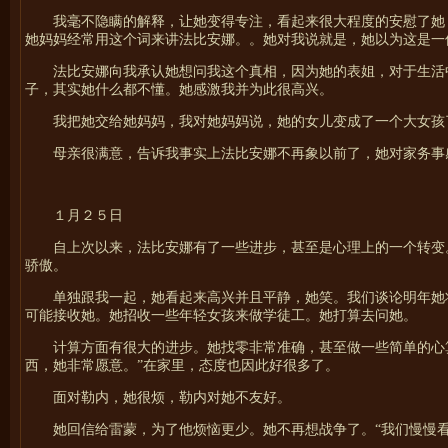
我毫不隐瞒的解释，让她变得专注，看起来很大程度的安慰了她
她妈妈经常用这个词来讲法比安娜。。她对我说就是，她以为这是一件
法比安娜向我承认她想问我这个真相，因为她的表姐，对于生活
子，其实她什么都不懂。她感激我并为此很高兴。
我把她交给她妈妈，我对她妈妈说，她的女儿变成了一个大女孩
母亲很满意，告诉我事实上法比安娜不再象以前了，她对家务事
１月２５日
自上次以来，法比安娜有了一些进步，甚至是心理上的一个转变
骄傲。
单独跟我一起，她看起来高兴并且平静，她笑。我们谈论明年她
可能接收她。她招收一些年轻女孩来做学徒工。她打算去问她。
计算方面有很大的进步。她找零非常准确，甚至做一些简单的心
西，她非常愿意。”在家里，态度也因此好很多了。
面对勒内，她很烦，勒内对她不友好。
她回信给雷蒙，为了他烦恼更少。她不再想战争了。“我们慢慢看