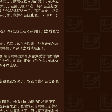
子高大，随着体格逐渐的强壮，他会成
的大儿子在那儿呢！”这一切不会立刻发
对他说我觉得这一点儿都不重要。或者
3
8
事儿话，我并不会阻止他。（
月
日）
15
(
)
是在
号
也就是在考试的日子
之后他取
厌，尤其是这八天以来，他拿走他的本
纳德挨了耳刮子之后就屈服了。
。如果伯纳德因为母亲更溺爱雷内而感到
个补偿。而雷内将会白费心机，他永远
四年挣上钱。
点跟他爸爸说了。爸爸再也不会责备他
到满意。他看到伯纳德的性格也变了。
在转变之后，他感觉到伯纳德以前并不
子，伯纳德听从了，但是接下来他到处