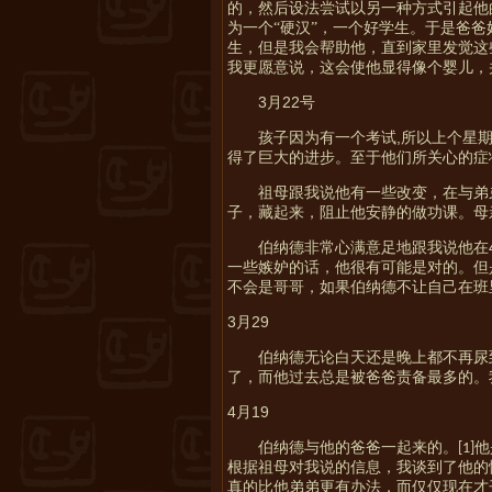
的，然后设法尝试以另一种方式引起他
为一个“硬汉”，一个好学生。于是爸
生，但是我会帮助他，直到家里发觉这
我更愿意说，这会使他显得像个婴儿，
3
22
月
号
,
孩子因为有一个考试
所以上个星
得了巨大的进步。至于他们所关心的症
祖母跟我说他有一些改变，在与弟
子，藏起来，阻止他安静的做功课。母
伯纳德非常心满意足地跟我说他在
一些嫉妒的话，他很有可能是对的。但
不会是哥哥，如果伯纳德不让自己在班
3
29
月
伯纳德无论白天还是晚上都不再尿
了，而他过去总是被爸爸责备最多的。
4
19
月
伯纳德与他的爸爸一起来的。
他
[1]
根据祖母对我说的信息，我谈到了他的
真的比他弟弟更有办法，而仅仅现在才