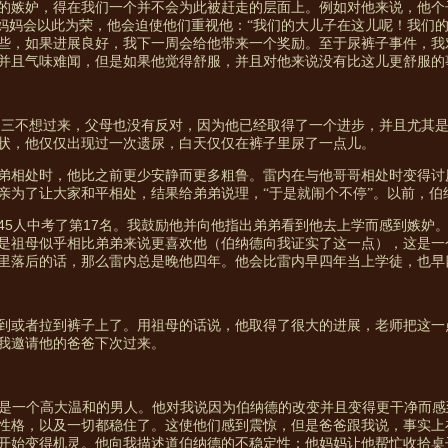
的嫉妒，得在我们一个并不会为此被赶走的层面上。例如对他来说，他个
爸妈妈会以此为荣，他会迫使他们重视他：“我们的大儿子在这儿呢！我们
些，如果进展良好，我下一周会给他带来一个奖励。至于尿裤子事件，我
并且气味难闻，但是如果他觉得舒服，并且对他来说没有比这儿更舒服的
期三不想过来，父母也没有反对，因为他已经取得了一个进步，并且尤其
状，他仅仅出现过一次遗尿，白天仅仅在裤子里尿了一点儿。
弟相处时，他比之前更少安静而更多粗鲁。雷内在与他哥哥相处时变得讨
亲为了让大家和平相处，结果给弟弟说理，“于是就闹个不停”。以前，伯
45
17
人中考了第
名。我鼓励他并向他指出弟弟看到他去上学而感到嫉妒
是祖母似乎相比弟弟来说更喜欢他（伯纳德向我证实了这一点），这是一
里落后的话，那么雷内总是晚他四年。他会比雷内早四年当上学徒，也早
到或者拉到裤子上了。用祖母的话说，他取得了很大的进展，老师把这一
我邀请他的爸爸下次过来。
是一个高大温和的男人。他对我说因为伯纳德的改变并且变得更干净而感
性格，以及一切都稳住了。这使他们感到震惊，但是爸爸跟我说，事实上
开始变得机灵。他向我描述道伯纳德的不稳定性：他妈妈让他帮忙收拾桌