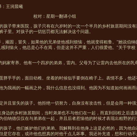
译：王润晨曦
期一翻译小组
的孩子带来医院，孩子只有在六岁时的一次一个半月的乡村旅居期间没有
裤子里。对孩子的一切惩罚都无法解决这个问题。
样，顽固，冒失，如果他的兄弟使他感到烦恼，他就变得粗鲁。”她说伯纳
人感到恼火，他总是心不在焉，但是这并不严重，人们很爱他。”关于学校
奶妈家寄养。他有一个四岁的弟弟，雷内。父母为了让雷内去他所在的乳
蛋胖乎乎的，面目幼稚。坐着的时候似乎要倒在椅子上。表情不多，他还
他为我画的一幅画之外，我什么信息也没得到。他因为不知道如何画画而
定并且冒失的孩子。他拒绝一切努力，自身没有攻击性，但是会用一种强
在身边的乡村旅居期间，当时弟弟也不与他们在一起，而直到回程之后遗
为伯纳德仅仅在与弟弟在一起，并且后者惹恼他的时候才表现出粗野的行
的孩子，他们嫉妒他们的弟弟。我解释到在他身上这是必然的，因为他自
但是它存在，或许他也想真的对他干点儿坏事。我还补充道，想和行动不