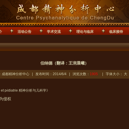
介
活动公告
学术交流
理论与临床
临床接待
伯纳德（翻译：王润晨曦）
成都精神分析中心 | 发布时间：2014/6/4 | 浏览次数：
1905
| 字体大小：
大
et p
é
diatrie
精神分析与儿科学》
为侵权