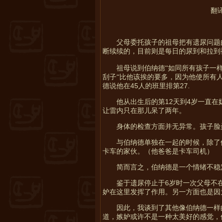
翻
校对：星
父母委托孩子的祖母把有遗尿问题
断续续的，目前则是每日的尿到和拉到
祖母说到伯纳德“如同所有孩子一
刮子“比他该挨的要多，因为他使所有
45
27.
德说他在
人的班里排第
12
4
他从出生后的第
天到
岁一直在
让雷内只在那儿呆了两年。
身体的检查方面并无异常。孩子脸
与伯纳德单独在一起的时候，除了
卡车的家伙。（他爸爸是卡车司机）
简而言之，伯纳德是一个情绪不稳
6
鉴于遗尿停止于
岁时一次父母不
妒在这里发挥了作用。另一方面也是因
因此，我谈到了其他像伯纳德一样
道，嫉妒或许不是一种太美好的感觉，