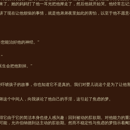
来了。她的妈妈打了他一耳光把他撵走了，然后他就开始哭。他经常忘记
讲了现在让他烦恼的事情，就是他弟弟夜里如此的害怕，以至于他不愿意
许您能治好他的神经。”
”
医生会把他割掉。”
些吓唬孩子的故事，你也知道它不是真的。我们对婴儿说这个是为了让他
弟这个中间人，向我谈论了他自己的手淫，这引起了焦虑的梦。
得它由于它的简洁本身也使人感兴趣：回到被动的肛欲期。对他能力的重
可能，允许伯纳德到达主动的肛欲期。然而不稳定性与焦虑的梦指示着阉