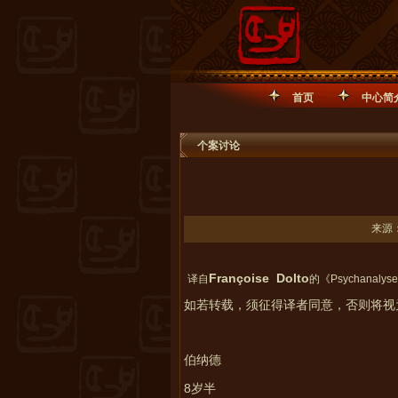
首页
中心简
个案讨论
来源：
Françoise Dolto
译自
的《
Psychanalyse 
如若转载，须征得译者同意，否则将视
伯纳德
8
岁半