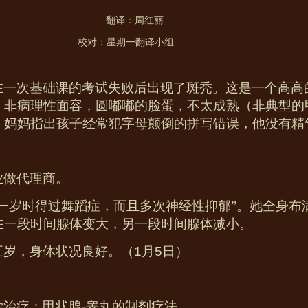
翻译：周红丽
校对：星期一翻译小组
在一次基础课的考试失败后出现了斑秃。这是一个高高
。非病理性面容，圆嘟嘟的脸蛋，不太成熟（非典型的
，妈妈指出孩子经常犯字母颠倒的拼写错误，他没有精
业做代理商。
十一岁时得过舞蹈症，而且多次神经性抑郁”。她全身布
在一段时间腺体变大，另一段时间腺体减小。
五岁，身体状况良好。（
1
月
5
日）
学治疗：甲状腺
-
睾丸的制剂疗法。