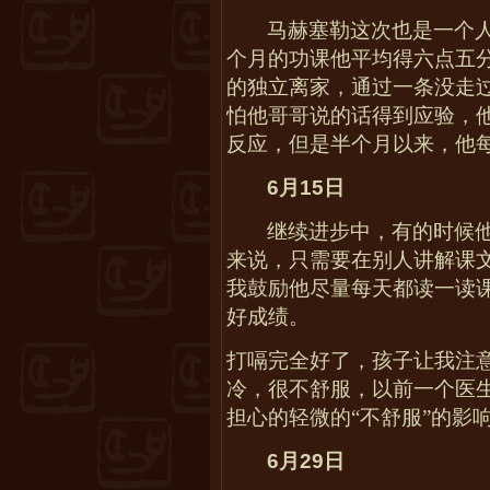
马赫塞勒这次也是一个
个月的功课他平均得六点五
的独立离家，通过一条没走
怕他哥哥说的话得到应验，
反应，但是半个月以来，他
6
月
15
日
继续进步中，有的时候
来说，只需要在别人讲解课
我鼓励他尽量每天都读一读
好成绩。
打嗝完全好了，孩子让我注
冷，很不舒服，以前一个医
担心的轻微的“不舒服”的影
6
月
29
日