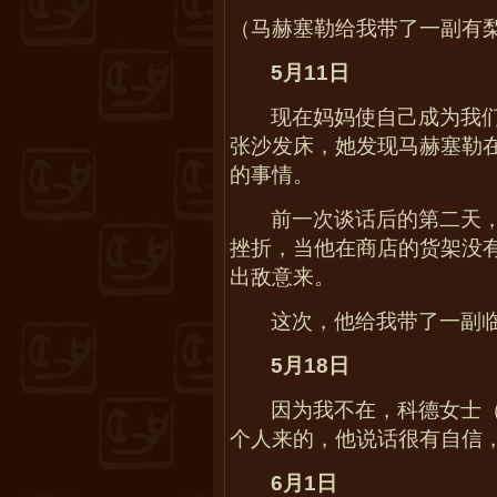
（马赫塞勒给我带了一副有
5
月
11
日
现在妈妈使自己成为我
张沙发床，她发现马赫塞勒在
的事情。
前一次谈话后的第二天
挫折，当他在商店的货架没
出敌意来。
这次，他给我带了一副
5
月
18
日
因为我不在，科德女士
个人来的，他说话很有自信
6
月
1
日