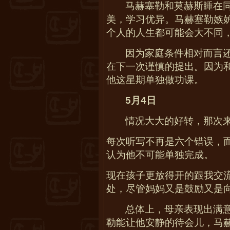
马赫塞勒和莫赫斯睡在
美，学习优异。马赫塞勒嫉
个人的人生都可能会大不同
因为家庭条件相对而言
在下一次谨慎的提出。因为
他这星期单独做功课。
5
月
4
日
情况大大的好转，那次来
每次听写不再是六个错误，
认为他不可能单独完成。
现在孩子更放得开的跟我交
处，尽管妈妈又是鼓励又是
总体上，母亲表现出满
勒能让他安静的待会儿，马