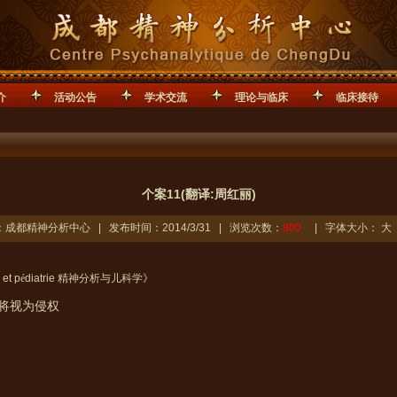
介
活动公告
学术交流
理论与临床
临床接待
个案11(翻译:周红丽)
成都精神分析中心 | 发布时间：2014/3/31 | 浏览次数：
800
| 字体大小：
大
et p
é
diatrie
精神分析与儿科学》
将视为侵权