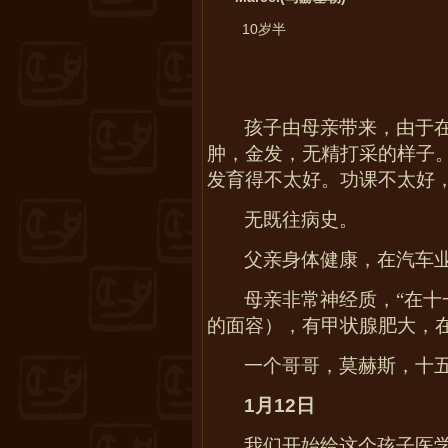
10
岁半
孩子由母亲带来，由于
肿，金发，无精打采的样子
发育得不太好。功课不太好
无既往病史。
父亲身体健康，在汽车
母亲非常神经质，“在
的面容），有甲状腺肥大，
一个哥哥，莫赫斯，十
1
月
12
日
我们开始给这个孩子医