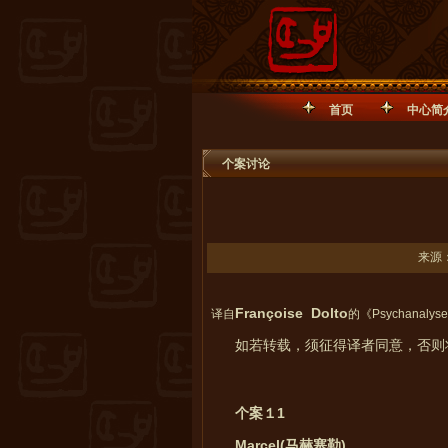
首页
中心简
个案讨论
来源：
Françoise Dolto
译自
的《
Psychanalyse 
如若转载，须征得译者同意，否则
1
个案１
Marcel(
)
马赫塞勒