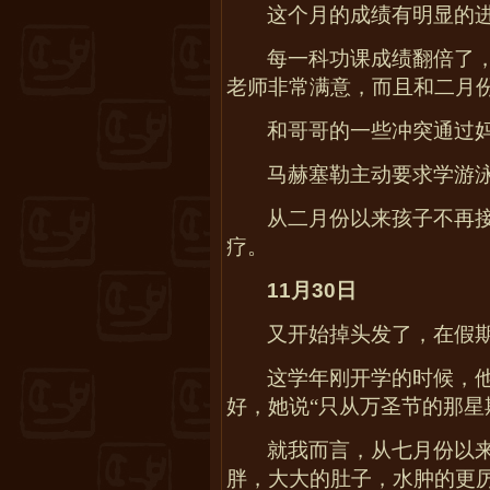
这个月的成绩有明显的
每一科功课成绩翻倍了
老师非常满意，而且和二月
和哥哥的一些冲突通过
马赫塞勒主动要求学游
从二月份以来孩子不再
疗。
11
月
30
日
又开始掉头发了，在假
这学年刚开学的时候，
好，她说“只从万圣节的那星
就我而言，从七月份以
胖，大大的肚子，水肿的更