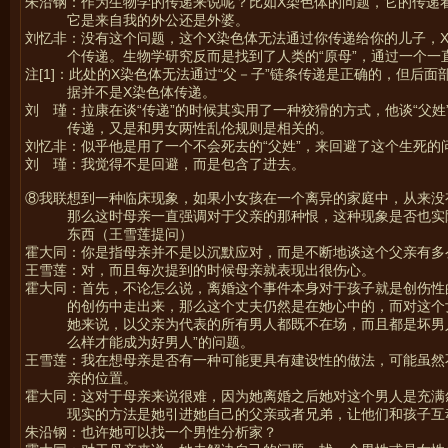
朱沿钢：作为生物学的传递来说呢？比如X染色体的问题，它的传递
它是来自我的外公还是外婆。
刘忆非：没有这个问题，这个X染色体无法通过你传递给你的儿子，X
个传递。生物学研究反而是找到了人类的“原母”，通过一个一直
注[1]：此处的X染色体无法通过“父－子”链条传递是正确的，但后
据并不是X染色体传递。
刘 瑾：拉康在谈“传递”的时候其实用了一种狡猾的方式，他谈“父姓
传递，又是和男女两性乱伦规则是相关的。
刘忆非：似乎他是用了一个不会死去的“父姓”，来回避了这个生死的
刘 瑾：我觉得不是回避，而是包含了进去。
⑧我联想到一种临床现象，如果小女孩在一个离异的家庭中，从来没
那么这时母亲一直强调对于父亲的那种恨，这种现象是否也实
东西（王雪莲提问）
霍大同：你是指母亲并不是以沉默应对，而是不断地谈这个父亲有多
王雪莲：对，而且每次提到的时候母亲就表现出很伤心。
霍大同：首先，不论怎么说，离婚这个事件本身对于孩子就是创伤性
的创伤中走出来，那么这个丈夫仍然是在她心中的，而对这个
她来说，以父亲为代表的所有男人都既不在场，而且都是坏男
么样才能成为好男人”的问题。
王雪莲：我在想母亲是否有一种可能更具有建设性的做法，可能虽然
亲的位置。
霍大同：这对于母亲来说很难，因为她离婚之后她对这个男人是充满
现实的方法是她引进她自己的父亲或者兄弟，让他们和孩子互
朱沿钢：也许她可以找一个男性分析家？