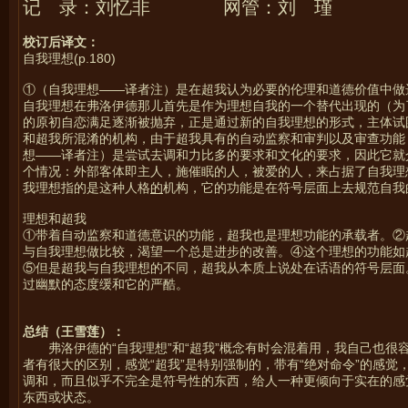
记 录：刘忆非 网管：刘 瑾
校订后译文：
自我理想(p.180)
①（自我理想——译者注）是在超我认为必要的伦理和道德价值中做
自我理想在弗洛伊德那儿首先是作为理想自我的一个替代出现的（为
的原初自恋满足逐渐被抛弃，正是通过新的自我理想的形式，主体试
和超我所混淆的机构，由于超我具有的自动监察和审判以及审查功能
想——译者注）是尝试去调和力比多的要求和文化的要求，因此它就
个情况：外部客体即主人，施催眠的人，被爱的人，来占据了自我理
我理想指的是这种人格
的
机构，它的功能是在符号层面上去规范自我
理想和超我
①带着自动监察和道德意识的功能，超我也是理想功能的承载者。②
与自我理想做比较，渴望一个总是进步的改善。④这个理想的功能如
⑤但是超我与自我理想的不同，超我从本质上说处在话语的符号层面
过幽默的态度缓和它的严酷。
总结（王雪莲）：
弗洛伊德的“自我理想”和“超我”概念有时会混着用，我自己也
者有很大的区别，感觉“超我”是特别强制的，带有“绝对命令”的感觉
调和，而且似乎不完全是符号性的东西，给人一种更倾向于实在的感觉，
东西或状态。