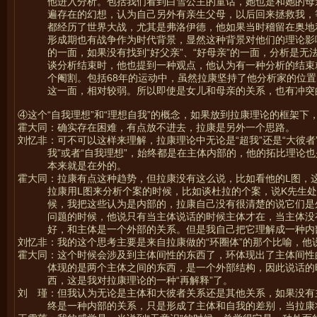
他进入分析。包括我们看到白雪公主的童话，她也是和她的母亲
遍存在的幻想，认为自己另外有亲生父母，以后回来拯救我，
都经历了世界大战，尤其是弗洛伊德，他如果当时稽留在奥地
形成期也有战争作为时代背景，显然这种背景对他们的理论影
的一面，如果没有找到“好父亲”、“好母亲”的一面，分析是
谈分析结束时，他也提到一种观点，他认为有一种分析的结束
个阉割。包括68年的运动中，虽然拉康坚持了他分析家的位置，
这一面，相对较弱。所以即使是女儿和母亲的关系，也有冲突
④这个“自我理想”和“理想自我”的概念，如果放到拉康理论的框架
霍大同：确实存在困难，有点放不进去，拉康是另外一个思路。
刘忆非：可不可以这样来理解，拉康理论中无论是“超我”还是“大彼
我”或者“自我理想”，始终都是在主体内部的，他的拓比理论
本来就是在外的。
霍大同：拉康有点这种趋势，但拉康没有这么说，比如看他的L图，
拉康用L图来分析个案的时候，比如谈杜拉的个案，说K先生
候，我把这些认为是内部的，拉康自己没有很清楚的说它们是
问题的时候，他说只有当主体说话的时候主体才在，当主体没
好，和主体是一个外部的关系。但是我自己把它理解成一种内
刘忆非：我的这个思考主要是来自拉康做的“环圈体”的那个比喻，他
霍大同：这个时候会涉及到主体间性的东西了，环体现出了主体间性
体现的是两个主体之间的东西，是一个外部结构，因此说话的
西，这是我对拉康理论的一种“再解释”了。
刘 瑾：但我认为无论是主体和大彼者关系还是其他关系，如果没有
终是一种内部的关系，只是形成了主体和自我的差别，当拉康