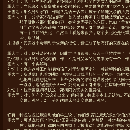
刘忆非：他们的思路也许是更多强调了保护那个作为女人的欲望，而
霍大同：当我说引入舅舅或者外公的时候，主要是考虑到当这个女人
王雪莲：那么分析家的工作呢？是否应该去让孩子了解她父亲的历史
霍大同：不，分析家不能去解释，首先是分析家不知道她父亲的历史
那里听到的那些恨的内容，她肯定需要其他东西，比如当母女
引导这个母亲在讲完了坏的部分之后，引导她讲一点点，哪怕
有一个性质的变化，虽然量上看起来很少，这个变化还是很重
些，帮助她。
朱沿钢：其实这个母亲对于父亲的记忆，也证明了是有好的东西在的
的。
霍大同：对，这种爱还很深，因此才恨得很深。所以一旦转过来了，
刘忆非：所以分析家此时的工作，不是对父亲的历史本身有一个工作
霍大同：有一个再解释。
刘忆非：也许这种工作能启动孩子对于父亲历史的一种欲望性的东西
霍大同：所以我们也看到弗洛伊德提出自我理想的一个思路，那时候
他把自我理想提出来，甚至说分析的结束是通过分析者认同于
一点点，也能把孩子从一种死胡同里面引出来。拉康则强调“
刘忆非：拉康更强调承认这个死胡同的现实的重要性。
霍大同：对，但有个“怎么走出来？”的问题，拉康基本上是认为走
度是悲观的，对于分析的临床的态度也是悲观的。
⑨有一种说法说拉康曾对他的学生说，“你们要搞‘拉康派’那是你们
霍大同：可以说拉康当时提出“回到弗洛伊德”，仍然是一种对弗洛
后，就把弗洛伊德的东西甩掉了，拉康这句话也许是想回应这