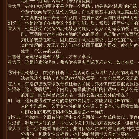
定在一个范围以内吗？（朱沿钢提问）
霍大同：弗洛伊德的理论不是这样一个思路，他是先谈“禁忌”的问
个孩子投向母亲的乱伦的问题，而父亲最基本的功能是禁止这
刚才说的是孩子先有一个认同，然后在这个认同的过程中间有
刘忆非：他是说孩子在接受这个限制功能之后，然后只能产生认同的
霍大同：他是接受了父亲的乱伦禁忌的规则，放弃了对母亲的爱，然
则。而我刚才说的弗洛伊德的理论的困难，也是和这个东西联
力比多或是性冲动。因此在这个意义上来说，生物性的冲动，
会的情况时，发现了男人们也会认同于军队的司令、教会的教
处于一个次要的位置。
王雪莲：感觉好像是有了禁止，才有了享乐。
霍大同：这是拉康的观点，弗洛伊德更多是说享乐在先，禁止在后，
③对于乱伦禁忌，在父权社会下，是否可以认为增加了乱伦的机遇？
法确保这个事情，也许是这样所以需要一个文化禁忌来保证后
霍大同：弗洛伊德没有假设母权社会的阶段，弗洛伊德直接假设原始
朱沿钢：这让我联想到一个内容，如果俄狄浦斯的神话中，主人公是
的东西，而如果是女孩的话，也许发生的是另外的情况？
刘 瑾：这只能通过在已有的素材中去找寻，才能发现另外的东西，
人的个别想象。关于女性性的相关神话，是没有办法用俄狄浦
可能它们的形式结构和俄狄浦斯是不一样的。
刘忆非：当你把一个原有的神话中某个东西做一个简单的替代，更多
朱沿钢：我是想探讨的是，神话或传说中对抗的东西比较多，但容纳
霍大同：这一点你是看得很准的，弗洛伊德和拉康的理论都是“冲突
分析的，包括女性分析者，她和她的母亲也大多是冲突的。一