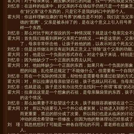
霍大同：对于母亲来说，她去解决自己的问题，找一个男性或是女性
刘忆非：在这样的临床中，好父亲的不在场似乎仍然只是一个想象意
在“好父亲”这个东西的，只是它不是我妈妈口中的那个人。
霍大同：你这样理解拉康的“符号界”的概念是不对的，我们说“当父
德的“图腾”，父亲是被杀掉了的，是在这个意义上引入符号
样一个东西。
刘忆非：那么对比于刚才假设的另一种情况呢？就是这个母亲完全不
霍大同：首先我们能看到两种父亲死亡的情况，一种是这里的，父亲
了，母亲非常怀念他，让孩子姓他的姓，以表示对这个死去父
刘忆非：但是这些做法并没有起到真正意义上“排除”这个父亲的功能
霍大同：对，他是以一个负面的形式存在，对这个孩子来说，特别是
刘忆非：因为他缺少了一个正面的东西去认同。
霍大同：对。他始终缺少一个正面的东西，如果只有一个负面的形象
想的问题，乱伦禁忌规定了“不能做什么”，但需要有一个自我
刘忆非：而在一个实际的情况里，却恰恰是需要母亲通过欲望的方式
霍大同：对，所以拉康说母亲欲望石祖，孩子也就认同石祖。当母亲
刘忆非：也就是说，孩子是没有办法凭空去找到一个所谓“客观”的石
霍大同：拉康说这里是一个想象的石祖，是母亲脑袋里的东西，孩子
的这个情况。
刘忆非：那么如果妻子不欲望这个丈夫，孩子就很容易被锁在这个二
霍大同：对，所以为说要引入一个外公或者舅舅，让他进入到那个三
而更重要，禁忌的部分成了次要。所以我们也是从临床的讨论
冲动的观念希望做一些修改，但因为他的整体理论已经形成了
刘 瑾：我忽然想到了可能是一种各自理论的不同，霍老师在这里说
人。