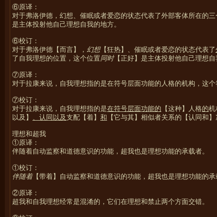
⑥原译：
对于弗洛伊德，幻想、催眠或者爱恋的状态代表了外部客体所在的三
是主体投射他自己理想自我的地方。
⑥校订：
对于弗洛伊德【而言】，
幻想
【狂热】、催眠或者爱恋的状态代表了
了自我理想的位置，这个位置
同时
【正好】是主体投射他自己理想自
⑦原译：
对于拉康来说，自我理想指的是在符号层面功能的人格的机构，这个
⑦校订：
对于拉康来说，自我理想指的是
在符号层面功能的
【这种】人格
的
机
以及】
、认同以及
支配【着】
和
【它与其】相似者关系的【认同和】
理想和超我
①原译：
伴随着自动监察和道德意识的功能，超我也是理想功能的承载者。
①校订：
伴随着
【带着】自动监察和道德意识的功能，超我也是理想功能的承
②原译：
超我和自我理想经常是混淆的，它们在理想和禁止两个方面交错。