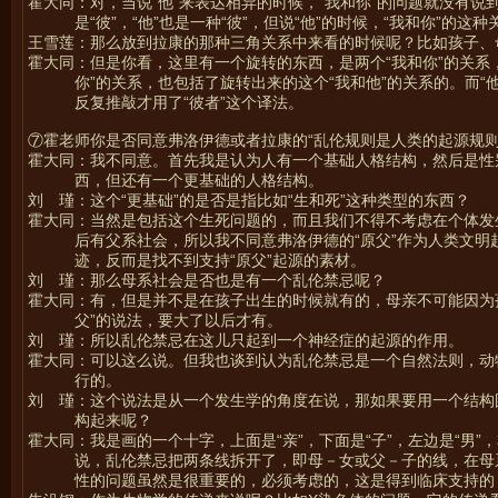
霍大同：对，当说“他”来表达相异的时候，“我和你”的问题就没有说到
是“彼”，“他”也是一种“彼”，但说“他”的时候，“我和你”的这
王雪莲：那么放到拉康的那种三角关系中来看的时候呢？比如孩子、母亲
霍大同：但是你看，这里有一个旋转的东西，是两个“我和你”的关系
你”的关系，也包括了旋转出来的这个“我和他”的关系的。而“
反复推敲才用了“彼者”这个译法。
⑦霍老师你是否同意弗洛伊德或者拉康的“乱伦规则是人类的起源规则
霍大同：我不同意。首先我是认为人有一个基础人格结构，然后是性
西，但还有一个更基础的人格结构。
刘 瑾：这个“更基础”的是否是指比如“生和死”这种类型的东西？
霍大同：当然是包括这个生死问题的，而且我们不得不考虑在个体发
后有父系社会，所以我不同意弗洛伊德的“原父”作为人类文
迹，反而是找不到支持“原父”起源的素材。
刘 瑾：那么母系社会是否也是有一个乱伦禁忌呢？
霍大同：有，但是并不是在孩子出生的时候就有的，母亲不可能因为
父”的说法，要大了以后才有。
刘 瑾：所以乱伦禁忌在这儿只起到一个神经症的起源的作用。
霍大同：可以这么说。但我也谈到认为乱伦禁忌是一个自然法则，动
行的。
刘 瑾：这个说法是从一个发生学的角度在说，那如果要用一个结构
构起来呢？
霍大同：我是画的一个十字，上面是“亲”，下面是“子”，左边是“男
说，乱伦禁忌把两条线拆开了，即母－女或父－子的线，在母
性的问题虽然是很重要的，必须考虑的，这是得到临床支持的