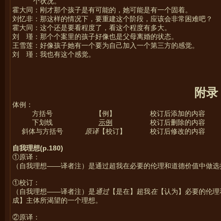
个状况。
霍大同：刚才那个孩子是有可能的，她可能是有一个固着。
刘忆非：那这样的情况下，要重建这个阶段，应该会非常困难吧？
霍大同：这个还是要看程度了，看这个程度有多大。
刘 瑾：那个个案里的孩子好像也是父母离婚的状态。
王雪莲：好像孩子她有一个要为自己加入一个第三方的感觉。
刘 瑾：我也有这个感觉。
附录
体例：
方括号
【例】
校订后添加的内容
下划线
示例
校订后删除的内容
斜体与方括号
原译
【校订】
校订后修改的内容
自我理想(p.180)
①原译：
（自我理想——译者注）是通过超我在必要的伦理和道德价值中做选
①校订：
（自我理想——译者注）是
通过
【是在】超我
在
【认为】必要的伦理
成】主体所渴望的一个理想。
②原译：