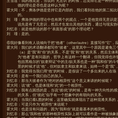
王雪莲：我的感觉是，当说到“无意识”的时候，总觉得它是一种外
德的理论是否也是这样认为呢？
霍大同：不，弗洛伊德是坚持它是内部的，我们看到在他的第二拓比
的。
刘 瑾：弗洛伊德的理论中也有两个的观点，一个是他觉得无意识是
说先是有了无意识，然后才生发出其他的东西，通过与现实协
刘忆非：就是他所说的那个“表面形成”的那个理论吧？
刘 瑾：是的。
⑥我好像看到有人说倾向于把“他者”（other/autre）直接写作“
霍大同：我们的术语翻译都写作“彼者”，这里其中一个原因是避免
（a）是“我”和“你”的关系，不是“我”和“他”的关系，然后主体
为“他者”是有问题的，哲学上有这样一个翻译，但我觉得也许
包括黑格尔的“奴隶辩证”中的主/奴关系也是一种“我和你”的
景的时候才说“他”，但对奴隶主和奴隶来说，始终一个是“我”，
刘忆非：我觉得当我们用“他”的时候，是假设了一个多出来的人在
霍大同：是有一个我们自己的加入。
刘忆非：那当大彼者作为“绝对的相异性”这个意义来讲的时候呢？
霍大同：说“彼”，也是体现和“此”的一个相异性。
刘忆非：我有点困惑的是，当说“彼/此”的时候，是有一种方向性的感
的关系，但“彼此”似乎有一个想象中的有朝向的关系。
霍大同：当我们看L图的时候，这里确实就体现出了这种混淆关系的，
刘忆非：可是只作为“相异性”来说呢？
霍大同：也是没有问题的，因为“我和你”就是最基本的相异性。
刘忆非：那么“我和他”的那种相异性实际上就可以看作是一种被抽象的