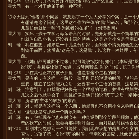
刘忆非：或许我们并不需要探讨他说这句话“是什么意思”，而是去看
霍大同：有一个对于他弟子的一种不满。
⑩今天提到“他者”那个问题，我想起了一个别人分享的个案，是一个
有想清楚这个问题，这里这个作为主体的“我”的命名，和那
儿童仿佛就是一种“作为彼者的在场”？（刘瑾提问）
霍大同：实际上孩子在学习母亲语言的时候，先开始就是一个简单的
也就叫自己小名，还没有主语的替换，这是这个小名是母亲口中
刘 瑾：我在假想，如果是一个儿童分析家，面对这个情况她会怎么
到镜子前面，然后说“这是你，这是我”，以这样一种处理，
西。
霍大同：但她仍然可能翻不过来，她可能说“你如何如何”（本应是“
说“我”，并且要让孩子知道，当母亲我说“你”的时候，孩子你
刘忆非：那在其他正常的孩子那里，也是有这个过程的吗？
霍大同：是有的，有这样一个阶段，孩子刚开始说话的时候，说的是
重复，建立了这种能力之后，还要有一个主语的替换，这是第
刘 瑾：注意到了，但我觉得好像是一个很顺的过程，并没有很刻意去
几次之后他就学会了，而且好像当他开始说“我”了之后，精神
霍大同：所谓的“主体的解放”的东西。
刘 瑾：对，就是有这样的一个东西，他就再也不会用小名来称呼自
霍大同：但他还是有那样一个阶段对吗？
刘 瑾：有，包括现在他也有时会有一种倒退到那个阶段的现象，他
恋的状态的时候，他会再那样称呼自己，而对话的时候他会说“
刘忆非：我刚才突然想到一个可能性，我们现在设想的是那个个案的
否认，当孩子第一次说“我”的时候，母亲没有回应，就像是