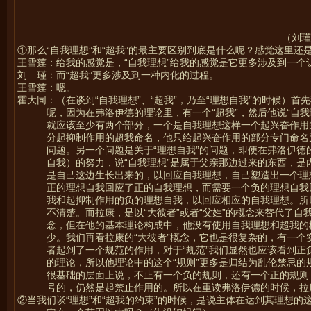
（刘瑾
①
那么“自我理想”和“超我”的最主要区别到底是什么呢？感觉这里还
王雪莲：给我的感觉是，“自我理想”给我的感觉是它更多涉及到一个
刘 瑾：而“超我”更多涉及到一种内化的过程。
王雪莲：嗯。
霍大同：（在谈到“自我理想”、“超我”，乃至“理想自我”的时候）
呢，因为在弗洛伊德的理论里，有一个“超我”，然后他说“自
就应该至少有两个部分，一个是自我理想这样一个起兴奋作用
分起抑制作用的超我命名，他只给起兴奋作用的部分专门命名
问题。另一个问题是关于“理想自我”的问题，即便在弗洛伊
自我）的努力，说“自我理想”是属于父亲那边过来的东西，
是自己这边生长出来的，以回应自我理想，自己塑造出一个理
正的理想自我回应了正的自我理想，而需要一个负的理想自我
我和起抑制作用的负的理想自我，以回应相应的自我理想。所
不清楚。而拉康，是以“大彼者”或者“父姓”的概念来替代了
念，但在他的基本理论构成中，他没有使用自我理想和超我的
少。我们再看拉康的“大彼者”概念，它也是很复杂的，有一
者起到了一个规范的作用，对于“规范”我们显然也应该看到正
的理论，所以他理论中的这个“规则”更多是归结为乱伦禁忌
很基础的层面上说，不止有一个负的规则，还有一个正的规则
号的，仍然是起禁止作用的。所以在重读弗洛伊德的时候，拉
②当我们谈“理想”和“超我的约束”的时候，是说主体在达到其理想