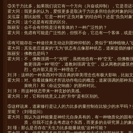
③关于力比多，如果我们说它有一个方向（兴奋或抑制），它是否还
霍大同：我更多的认为，爱恨更多是取决于力比多所结合的对象的问
吴泓霖：那比如恨，它是一种对“正负对象”的结合吗？还是“负负对象
霍大同：这个还是有程度的区分。
陈丽安：会不会有些恨是没有客体的？一种广泛性的？
霍大同：焦虑有可能是广泛性的，但恨不会，它总有一个客体，或是
④有可能存在一种途径来主动达到那种抑郁的，类似于“精神植物人”
霍大同：其实老庄道家的“无为”状态有点像那种状态，道家提倡的修
陈丽安：佛教也是吗？
霍大同：不，佛教强调一个“光明”，虽然他也有一种“空无”，但佛教
教更强调一种“明空”，道教则强调“玄空”，这从两教的建
烈，也许那又是另一种理念了。
刘 洋：这样的一种东西对中国古典的审美理念也有极大影响，比如
霍大同：对。你看就像刚才所说动作电位的概念，道家强调的那种东
泉映月》和《命运交响曲》的那种对比。
刘 洋：而这种状态带来一种玄妙的美感。
霍大同：对，它和传统意义上的“升华”是有区别的。
⑤这样说来，道家修行是让人的力比多的量控制在比较少的水平吗？
里呢？（刘瑾提问）
霍大同：我认为这种能量是神经元自身具有的，有一种物质化的固有
质，但我不过多去考虑这个东西，而更多的去研究屏上的象
刘 瑾：那么是否存在“天生力比多能量就低”这种可能？