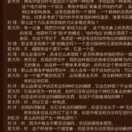
霍大同：弗洛伊德当时可能是出于这样一种思考，冲动是由一种身体
这个地方就有一个说法，弗洛伊德说“表象是冲动的代表”，
倒过来影响身体，这里也能看到一个屏障，一个精神的东西跨
类似，但更多考虑了现代科学所发现的神经递质、激素等因素
刘 瑾：那么这个力比多和荣格的力比多概念类似？
霍大同：有一点像，我把它叫做“基础力比多”，这个投在象上的东西
的发现，他那时只有“脉冲”的概念，“动作电位”的概念强调
效应。在这个理论下，焦虑是一种没有达到动作电位的阈限的
刘 瑾：那这里是有两个“膜”的概念吗？一个是分隔神经元系统和表
霍大同：不，阈限和这个膜不一样，它是一个值。
刘 瑾：那么在癔症中，具体怎么体现呢？是否和弗洛伊德的理论一
霍大同：有区别，在我的理论中，我把这种癔症的身体症状解释为内
元的集合，由这样一个整体来承载的，此时在这个整体和它
刘 瑾：那么在弗洛伊德的理论中，病人会有一些不自知的运动，可
霍大同：在一个最严重的情况下，运动通道会关闭，但当精神的力量
体的运动症状。
刘 洋：那么如果说冲动没有达到神经元的阈限，它会怎样呢？不会
霍大同：它就体现为一种焦虑。此时它没有达到这个神经元集合的整
刘 洋：但是这样没有达到阈限的东西，应该不可能被感知到啊？
霍大同：对，所以它是一种焦虑。
刘 洋：但我的理解是，当它没有达到阈限时，应该完全出于一种“无
然有很多信息点跨过了这个膜，但是中枢没有办法对它进行
刘忆非：那么此时就产生一种焦虑吗？
刘 洋：对，因为中枢会不断尝试编码，尝试抓捕很多模型。
霍大同：对，这个时候有一个感觉象，但是没有办法实现向运动象的转