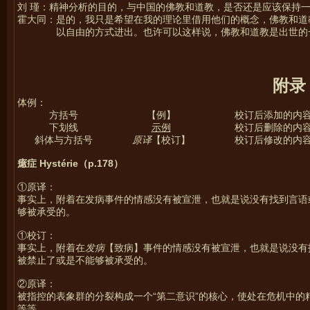
刘 瑾：精神分析的目的，与中国的佛教和道教，是否还是应该保持
霍大同：是的，我只是希望在我的理论里借用他们的概念，佛教和道
以自由的方式进出。也许可以这样说，佛教和道教是出世的
附录
体例：
方括号
【例】
校订后添加的内
下划线
示例
校订后删除的内
斜体与方括号
原译
【校订】
校订后修改的内
癔症 Hyst
érie
（p.178
）
①原译：
事实上，附着在发病事件的情感没有被宣泄，也就是说没有找到言语
够被承受的。
①校订：
事实上，附着在
发病
【致病】事件的情感没有被宣泄，也就是说没有
被禁止了或是不能够被承受的。
②原译：
被指控的表象群的分裂构成一个“第二意识”的核心，使处在危机中
等等。