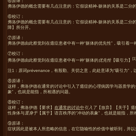
⑥原译：
弗洛伊德的概念需要有几点注意的：它假设精神-躯体的关系是二分
⑥校订：
弗洛伊德的概念需要有几点注意的：它假设精神-躯体的关系是二分
障】所分开。
⑦原译：
弗洛伊德由此察觉到在癔症患者中有一种“躯体的优先性”，吸引着一
⑦校订：
[1
弗洛伊德由此察觉到在癔症患者中有一种“躯体的
优先性
【吸引力】
注1：原词prévenance，有殷勤、关切之意，此处意译为“吸引力”
⑧原译：
这样，弗洛伊德在通常的讨论中引入了癔症的心理病因学与器质学的
象”，也就是能指，所相遇的问题。
⑧校订：
这样，弗洛伊德【要求】
在通常的讨论中
引入了
【放弃】【关于】癔
性身体与
置身于
【属于】语言秩序的“冲动的表象”，也就是能指，所
⑨原译：
症状因此是被本人所忽略的信息，在它隐喻性的价值中被听到，并以