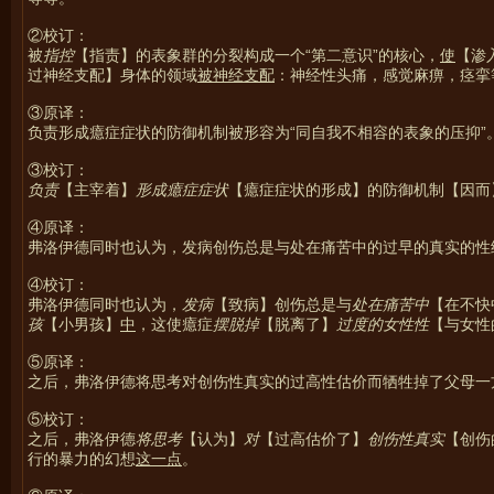
②校订：
被
指控
【指责】的表象群的分裂构成一个“第二意识”的核心，
使
【渗
过神经支配】身体的领域
被神经支配
：神经性头痛，感觉麻痹，痉挛
③原译：
负责形成癔症症状的防御机制被形容为“同自我不相容的表象的压抑”
③校订：
负责
【主宰着】
形成癔症症状
【癔症症状的形成】的防御机制【因而
④原译：
弗洛伊德同时也认为，发病创伤总是与处在痛苦中的过早的真实的性
④校订：
弗洛伊德同时也认为，
发病
【致病】创伤总是与
处在痛苦中
【在不快
孩
【小男孩】
中
，这使癔症
摆脱掉
【脱离了】
过度的女性性
【与女性
⑤原译：
之后，弗洛伊德将思考对创伤性真实的过高性估价而牺牲掉了父母一
⑤校订：
之后，弗洛伊德
将思考
【认为】
对
【过高估价了】
创伤性真实
【创伤
行的暴力的幻想
这一点
。