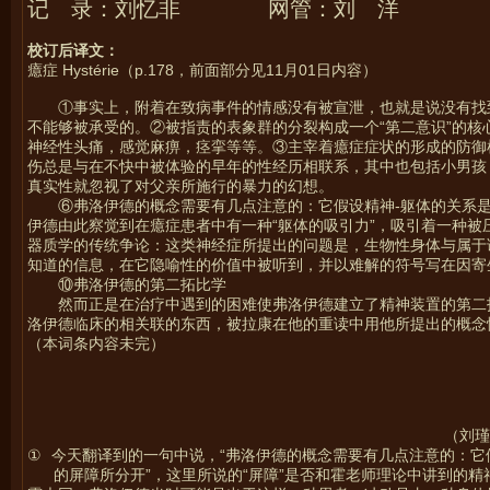
记 录：刘忆非 网管：刘 洋
校订后译文：
癔症 Hystérie（p.178，前面部分见11月01日内容）
①事实上，附着在致病事件的情感没有被宣泄，也就是说没有找
不能够被承受的。②被指责的表象群的分裂构成一个“第二意识”的
神经性头痛，感觉麻痹，痉挛等等。③主宰着癔症症状的形成的防御
伤总是与在不快中被体验的早年的性经历相联系，其中也包括小男孩
真实性就忽视了对父亲所施行的暴力的幻想。
⑥弗洛伊德的概念需要有几点注意的：它假设精神-躯体的关系
伊德由此察觉到在癔症患者中有一种“躯体的吸引力”，吸引着一种
器质学的传统争论：这类神经症所提出的问题是，生物性身体与属于
知道的信息，在它隐喻性的价值中被听到，并以难解的符号写在因寄
⑩弗洛伊德的第二拓比学
然而正是在治疗中遇到的困难使弗洛伊德建立了精神装置的第二
洛伊德临床的相关联的东西，被拉康在他的重读中用他所提出的概念
（本词条内容未完）
（刘瑾
①
今天翻译到的一句中说，“弗洛伊德的概念需要有几点注意的：它
的屏障所分开”，这里所说的“屏障”是否和霍老师理论中讲到的精