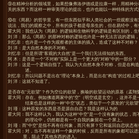
⑨在精神分析的领域里，如果想像弗洛伊德或是拉康一样，用精神分
关的东西？而这样一种审美理论的提出，也许也能以一种特殊的方式
⑩在《周易》的哲学里，有一些东西似乎和人类社会的一些观察没有
说法，我们的观察之中，所有的孩子都是母亲生的，但在易经中，有
霍大同：我也认为《周易》的逻辑和生物科学的逻辑是有区别的，生
刘 洋：那么《周易》的那种对称的逻辑也许是一种无法言说的逻辑，
刘忆非：也许是一个作为观察者的主体的插入，造成了这种不对称？
刘 洋：是大自然本身的不对称。
刘忆非：但是所谓“客观的大自然”是一个我们无法得知的东西。
阿 木：是否是一个“不对称”实际上是一个更大的“对称”中的一部分？
刘 洋：这是一个逻辑自指了。我认为大自然本身不对称，但是在构
述。
刘忆非：所以问题不是出在“理论”本身上，而是出在“构造”的过程上
刘 洋：这就不知道了。
是否存在“元欲望”？作为空位的欲望，换喻的欲望运动的原基（孟翔
霍大同：存在。例如佛道两家中的“空”（明空或是玄空），这并不是
结束也是这样的一种“中空”状态，类似于一个原发的“元欲望
刘 瑾：这种原发的东西是否是源自自恋？我是这样认为的
霍大同：我不这样认为，我认为这种“中空”是一个没有象的状态，
的理论中，仍然都是有一个自我的象留在一个屏上。
刘 瑾：而“中空”是指不再有任何象，而只有屏？它和返回自恋状态
霍大同：对，当不再有这样一个象的时候，反而是所有的象都可以进
里，阻止了其他东西的进入。