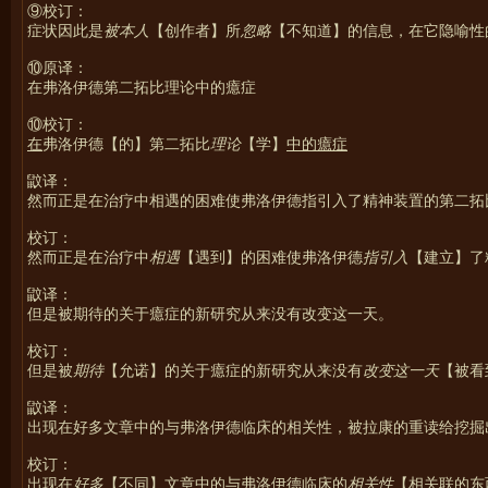
⑨校订：
症状因此是
被本人
【创作者】所
忽略
【不知道】的信息，在它隐喻性
⑩原译：
在弗洛伊德第二拓比理论中的癔症
⑩校订：
在
弗洛伊德【的】第二拓比
理论
【学】
中的癔症
鼤译：
然而正是在治疗中相遇的困难使弗洛伊德指引入了精神装置的第二拓
校订：
然而正是在治疗中
相遇
【遇到】的困难使弗洛伊德
指引入
【建立】了
鼤译：
但是被期待的关于癔症的新研究从来没有改变这一天。
校订：
但是被
期待
【允诺】的关于癔症的新研究从来没有
改变这一天
【被看
鼤译：
出现在好多文章中的与弗洛伊德临床的相关性，被拉康的重读给挖掘
校订：
出现在
好多
【不同】文章中的
与
弗洛伊德临床的
相关性
【相关联的东