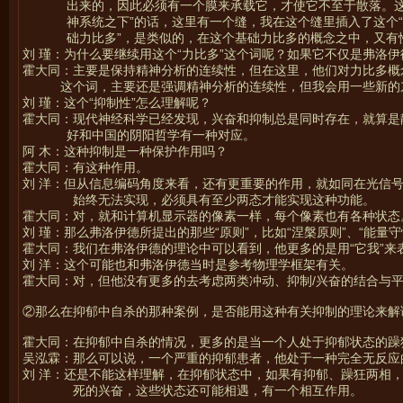
出来的，因此必须有一个膜来承载它，才使它不至于散落。
神系统之下”的话，这里有一个缝，我在这个缝里插入了这个“
础力比多”，是类似的，在这个基础力比多的概念之中，又有
刘 瑾：为什么要继续用这个“力比多”这个词呢？如果它不仅是弗洛
霍大同：主要是保持精神分析的连续性，但在这里，他们对力比多概
这个词，主要还是强调精神分析的连续性，但我会用一些新的
刘 瑾：这个“抑制性”怎么理解呢？
霍大同：现代神经科学已经发现，兴奋和抑制总是同时存在，就算是
好和中国的阴阳哲学有一种对应。
阿 木：这种抑制是一种保护作用吗？
霍大同：有这种作用。
刘 洋：但从信息编码角度来看，还有更重要的作用，就如同在光信号
始终无法实现，必须具有至少两态才能实现这种功能。
霍大同：对，就和计算机显示器的像素一样，每个像素也有各种状态
刘 瑾：那么弗洛伊德所提出的那些“原则”，比如“涅槃原则”、“能量
霍大同：我们在弗洛伊德的理论中可以看到，他更多的是用“它我”来
刘 洋：这个可能也和弗洛伊德当时是参考物理学框架有关。
霍大同：对，但他没有更多的去考虑两类冲动、抑制/兴奋的结合与
②那么在抑郁中自杀的那种案例，是否能用这种有关抑制的理论来解
霍大同：在抑郁中自杀的情况，更多的是当一个人处于抑郁状态的躁
吴泓霖：那么可以说，一个严重的抑郁患者，他处于一种完全无反应
刘 洋：还是不能这样理解，在抑郁状态中，如果有抑郁、躁狂两相
死的兴奋，这些状态还可能相遇，有一个相互作用。