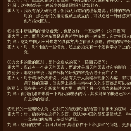
霍大同：有。但道家更多的是说用一种修炼的方式达到那种状态，是
刘 瑾：这种修炼是一种减少外部刺激吗？比如辟谷。
霍大同：我没有深入研究过，但我认为道家的理念是说，精神的东西
对的，那么他们的推论也就是成立的，可以通过一种修炼来
也有很大区别。
⑥中医中所强调的“恬淡虚无”，也是这样一个基础吗？（刘洋提问）
霍大同：对，而且这种东西是道家哲学独有的一种东西，它对中国人
刘 洋：这对中国人应对焦虑的具体方法也有很大影响。传统的精神分
霍大同：对，对中国的一些情况，还是必须先有一个逻辑学水平上的
究。
⑦力比多的量的区别，是什么造成的呢？（陈丽安提问）
霍大同：应该有一个先天的因素，而后才是后天的因素对它的影响，
陈丽安：那这样来说，精神分析的研究内容是否过于宽广了？
霍大同：对于精神分析来说，凡是有关于人类精神现象的内容，都可
调了性的重要，但实际上很多与精神有关的东西都是可以被
陈丽安：我在另一个分析家的著作里，他用了另一个概念来描述这种
刘 洋：但我们如果来看一下现代物理学的话，其实能量的概念已经不
而上学的领域。
⑧现代的一些理论认为，在我们的能观察到的语言中抽象出的逻辑，
霍大同：对，确实存在这样的东西。我认为中国的阴阳逻辑就是一种
一套基础的东西，基础的逻辑。
刘 洋：这样的方式，就可以避开“真理存在于上帝那里”的问题，更