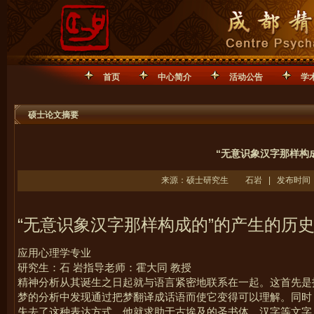
首页
中心简介
活动公告
学
硕士论文摘要
“无意识象汉字那样构成
来源：硕士研究生 石岩 | 发布时间：20
“
无意识象汉字那样构成的
”
的产生的历
应用心理学专业
研究生：
石
岩
指导老师：
霍大同 教授
精神分析从其诞生之日起就与语言紧密地联系在一起。这首先是
梦的分析中发现通过把梦翻译成话语而使它变得可以理解。同时
失去了这种表达方式，他就求助于古埃及的圣书体、汉字等文字