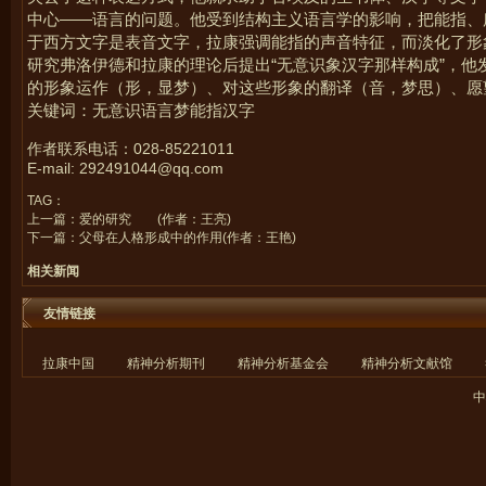
中心
——
语言的问题。他受到结构主义语言学的影响，把能指、
于西方文字是表音文字，拉康强调能指的声音特征，而淡化了形
研究弗洛伊德和拉康的理论后提出
“
无意识象汉字那样构成
”
，他
的形象运作（形，显梦）、对这些形象的翻译（音，梦思）、愿
关键词：
无意识
语言
梦
能指
汉字
作者联系电话：028-85221011
E-mail: 292491044@qq.com
TAG：
上一篇：
爱的研究 (作者：王亮)
下一篇：
父母在人格形成中的作用(作者：王艳)
相关新闻
友情链接
拉康中国
精神分析期刊
精神分析基金会
精神分析文献馆
中