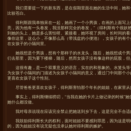
我们需要提一下的新东西，是在假期里面在她的生活中间，她和
比较苍白。
得利斯跟我单独呆在一起，她画了一个小男孩，在画的上面写上
亮，因为他有一头卷发，我没那样完全的卷发，”（得利斯有个很妖
到她的头上，她是多么害怕呀。紧接着，她环视了房间，长时间的看
像你这里，这么小，不像那么高（带浅盆的小便池），女孩子的有个
在女孩子的小隔间里。
她很想是个男孩，想有个那样子的水龙头，随后，她很想成个男
们去那里，因为要下楼梯，随后，然而女孩子没有像这样的屁股，但
这很有趣，是一个双重意义的语言，实在的和形象的。水笼头等
为女孩子小隔间的门描述为女孩子小隔间的意义，通过门中间那个小
更喜欢女孩子这个性别。
尽管爸爸更喜欢女孩子，得利斯害怕那个年长的姐姐，在家里从
事实上，得利斯继续唠叨，“当我在她的卡片上做记录的时候”
她什么都没做。
我对母亲说现在应该完全禁止把她送到乡下去，这是完全不合适
我鼓励得利斯长大的权利，面对姐姐不要感到罪恶，因为这是明
的，因为姐姐没有说无疑也没承认她对得利斯的嫉妒。