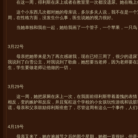
在这一周，得利斯在床上或者在教室里一次都没遗尿。她在晚上
这个小东西几次都对她的母亲说，多尔多夫人说，我不在是一个
周，在性格方面，没发生什么事，医生说她的视力很好。
当她单独和我在一起，她给我画了一个管子，一个苹果，一只鸟
3
22
月
号
母亲把她带来是为了再次感谢我，现在已经三周了，很少的遗尿
我说到了白雪公主，对我说到了歌曲，她想要当老师，因为老师要在
生，学生要做老师让他做的一切，
3
29
月
号
这一周，她把尿屙在床上一次，在我面前得利斯带着羞愧的表情
相反，变的嫉妒和反应，并且冤枉这个学校的小女孩玩性游戏和说脏
谎，母亲和父亲鼓励得利斯痊愈了，尽管这周有这么一个事件，人们
4
19
月
号
母亲又来了，她在逾越节之后的那个星期，她都一直很好，但是