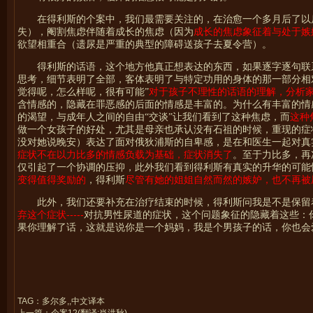
在得利斯的个案中，我们最需要关注的，在治愈一个多月后了以
失），阉割焦虑伴随着成长的焦虑（因为
成长的焦虑象征着与处于嫉
欲望相重合（遗尿是严重的典型的障碍送孩子去夏令营）。
得利斯的话语，这个地方他真正想表达的东西，如果逐字逐句联
思考，细节表明了全部，客体表明了与特定功用的身体的那一部分相
觉得呢，怎么样呢，很有可能”
对于孩子不理性的话语的理解，分析
含情感的，隐藏在罪恶感的后面的情感是丰富的。为什么有丰富的情
的渴望，与成年人之间的自由“交谈”让我们看到了这种焦虑，而
这种
做一个女孩子的好处，尤其是母亲也承认没有石祖的时候，重现的症
没对她说晚安）表达了面对俄狄浦斯的自卑感，是在和医生一起对真
症状不在以力比多的情感负载为基础，症状消失了
。至于力比多，再
仅引起了一个协调的压抑，此外我们看到得利斯有真实的升华的可能
变得值得奖励的
，得利斯
尽管有她的姐姐自然而然的嫉妒，也不再被
此外，我们还要补充在治疗结束的时候，得利斯问我是不是保留
-----
弃这个症状
对抗男性尿道的症状，这个问题象征的隐藏着这些：
果你理解了话，这就是说你是一个妈妈，我是个男孩子的话，你也会
TAG：多尔多,,中文译本