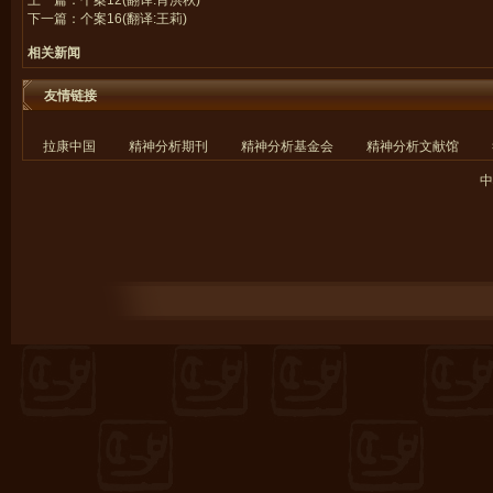
上一篇：
个案12(翻译:肖洪秋)
下一篇：
个案16(翻译:王莉)
相关新闻
友情链接
拉康中国
精神分析期刊
精神分析基金会
精神分析文献馆
中