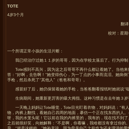
TOTE
4
3
岁
个月
翻译
校对：星期一翻译
一个所谓正常小孩的生活片断：
我已经治疗过她１１岁的哥哥，因为在学校太落后了。行为抑制
Tote
感到不高兴，因为这之后哥哥不再什么都让着她了。当他来
答：“好啊，去告啊！”她变得伤心，为一丁点的小事而流泪。她病
手枪，然后杀死了“其他人”（爸爸和哥哥）。
感冒好了后，她仍保留着她的手枪，当爸爸翻看报纸时她就说“嘭
生病期间，她重新更厉害的吸大拇指。这种习惯是在去年她３岁
Tote
Tote
一天晚上妈妈让
睡觉，
目光盯着衣物，对妈妈说：“有人
物，内裤上翻找，看她自己四周的地面，摹仿一个正在找东西的人。—
呀，我的水笼头呢！它以前在我的内裤里的，我有的，现在找不到了
之后就很好笑，向她解释：“不是啊，你看嘛，我啥都没有拿过你的。
异。“就是这样的，”她补充说，因为母亲自己之前也为还未理清的