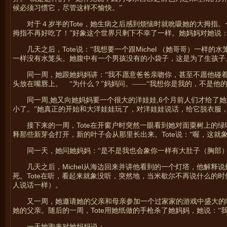
候必须习惯它，尽管这样不愉快。”
Tote
对于４岁半的
，她生病之后感到烦恼时就吮吸她的大拇指。
拇指不再好吃了！”好象这个世界只剩下不幸了一样。她妈妈对她说：
Tote
Michel
几天之后，
说：“我想要一个跟
（她哥哥）一样的水
一样没有水笼头。她腹中有一个男孩没有的小袋子，这是为了生孩子
同一周，她跟她妈妈讲：“我不愿意爸爸亲吻你，甚至不愿他碰
头放在嘴唇上。 “为什么？”妈妈问。——“我想你是我的，不是他
,
,6
同一周
她又向她妈妈要一个很大的洋娃娃
个月前人们才给了她
小了。”她真正的开始和大洋娃娃玩了，对洋娃娃说话，给它脱衣服
Tote
接下来的一周，
在开窗户时突然一眼看到她对面粟树上的绿
Tote
释那些新芽会打开，新的叶子会从那里长出来。
说：“喔，这就
同一天，她问她妈妈：“是不是我也会象你一样有大肚子（胸部）
Michel
几天之后，
从海边回来并讲他看到的一个灯塔，他解释说
Tote
死。
在听，看起来就象没听，突然地，当米歇尔不再说什么的时候
人说话一样）。
又一周，她邀请她的父亲和母亲参加一个过家家的游戏中盛大的
Tote
她的父亲。随后的一周，
用她纸做的手枪杀了她妈妈，她说：“我
一天她跑来对她妈妈说：