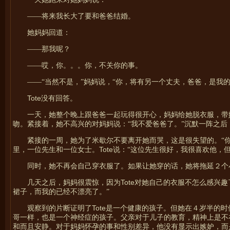
——将来我长大了要和爸爸结婚。
她妈妈回道：
——那我呢？
——哎，你。。。你，不关你的事。
——“当然不是，”妈妈说，“你，将有另一个丈夫，爸爸，是我的
Tote
没有回答。
一天，她整个晚上跟爸爸一起玩得很开心，妈妈给她脱衣服，带
吻。紧接着，她不高兴的对妈妈说：“我不爱爸爸了。”沉默一阵之后
紧接的一周，她为了米歇尔不要离开她而哭，这是很失望的。“
Tote
里，一位先生
和一位
女士。
说：“这位先生很好，我很喜欢他，
同时，她不再会自己穿衣服了。如果让她穿的话，她将拖延２个
Tote
几天之后，妈妈很震惊，因为
对她自己的衣服不怎么感兴趣
裙子，而我的已经不漂亮了。”
Tote
观察到的片断证明了
是一个健康的孩子。但她在４岁半的时
哥一样，也是一个神经症的孩子。父亲对于儿子的教育，精神上是不
和而且安静。对于妈妈怀孕的事和性别差异，他没有显示出嫉妒，而