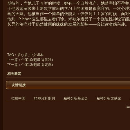
期待的，当她儿子４岁的时候，她有一个自然流产。她曾害怕不孕并
于他必须留级来上两次学前班的学习上的困难是很宽容的。一次心理
画的天赋。他被当作一个简单的低能儿：仅仅到１１岁的时候，面对
ichon
他到
Ｐ
医生那里去看门诊。米歇尔遭受了一个强迫性神经官能
长兄的治疗对于仍然健康的妹妹的发展的影响——会让读者感兴趣。
TAG：多尔多,,中文译本
上一篇：
个案10(翻译:肖洪秋)
下一篇：
个案13(翻译:乔定翠)
相关新闻
友情链接
拉康中国
精神分析期刊
精神分析基金会
精神分析文献馆
中