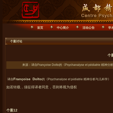
首页
中心简介
活动公告
学
个案讨论
个案
来源：译自Françoise Dolto的《Psychanalyse et pédiatri
Françoise Dolto
译自
的《
Psychanalyse et p
é
diatrie
精神分析与儿科学》
如若转载，须征得译者同意，否则将视为侵权
12
个案