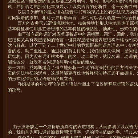
义或在某一组给定的语义基础上还有动词、名词、形容词和副词等纯
说，屈折语之屈折变化本身显示了该类语言的分析性，这一分析性构
汉语作为所谓的孤立语在语音与书写的形式上没有词法形态的
时间状语的添加。相对于屈折语而言，我们可以说汉语是一种综合性
西方的古典形式逻辑概括性地、抽象性地和形式性地表达了屈
基本特征和使用孤立语思维的基本特征的概括性、抽象性、形式性的
由于孤立语的词汇对应着屈折语中的词根而非词汇，因此，我
层结构又具有表层结构的语言，但其深层结构被表层结构严格地约束
达与解说。以至于到了二十世纪中叶的乔姆斯基的语言理论中，仍将
含的名、动二重性上。通过我们前面讨论，我们能够意识到，是词根
层结构。因为没有词汇根水平上的名、动二重性，就没名词、动词的
能性区分，就没有名词短语与动词短语的组成。
另一方面，乔姆斯抛弃了孤立地分析一个词的词法特征的西方语法学
它的词法特征的观点，这显然能更有效地解释词法特征远不如德语、
的形式化特征的汉语这样的孤立语。
乔姆斯基的句法理论使西方语法学跳出了仅仅解释屈折语的语
的距离。
由于汉语缺乏一个屈折语所具有的表层结构，从而影响了以汉语为
的，我们首先可以通过编纂标明汉语字、词的词法范畴的字、词典来
迄今为止，我们的字、词典大都是只列举出字、词的语义解释