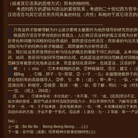
（或者其它语系的思维方式）而有的独特性。
考虑到西方的逻辑与语法的紧密联系，考虑到二十世纪西方哲学
汉语语言与其它语言所共同具备的特征（共性）和相对于其它语言的
[1]
只有这样才能够理解为什么玻尔要将太极图作为他所领导的研究所的所
[2]
根据西方语言学界传统的分类观点，人们将汉语这样的孤立语视为分析
折变化和词缀与词根的综合而成的，因而是综合性语言；而前者的句法关
词组与句子的结构分析才能确定，因而被称为分析性语言。
但，我们在这里所使用的分析与综合的概念则着眼于词汇的问题。从单词
词、动词、形容词与副词等范畴的出现。也就是说这些词法范畴是对词根
范畴没有被形式化地表达出来，而是凝结在原词中，也就是说，汉语的字
ù
[3]
树：（
）sh
。①木本植物的总称。②种植栽培。③立，建立（（连）
ǐ
[4]
领l
ng
。①颈，脖子：引~而望。②（~子，~儿）衣服围绕着脖子的部
群众组织等的高级领导人。③带、引，率（（连），带
~,率~）：~队，
流湖泊等）和领空。⑤接受，取得：
~教，~款。⑥了解，明白：~会（对
一~箔。（同上，
284页）
[5]
流，
li
ú
。
①
液体移动：水往低处
~
。
~
水不腐。
~
汗。
~
血。
[
流浪
]
漂泊不定。
似水滴的形状，因空气或水等对流线型的阻力小，所以常用作汽车、汽艇等交通
不停：
~
光，
~
年。
3.
不知来路，意外地射来的：
~
矢。
~
弹。
4.
传播或相沿下来的
④
趋向坏的方面：开会不要
~
于形式。
⑤
品类：
1.
派别：九
~
；
2.
等级：第一
~
产
TAG：
上一篇：
Be Be Be 、Being Being Being……(上)
下一篇：
在中国（成都）培养精神分析家的独特性(上)