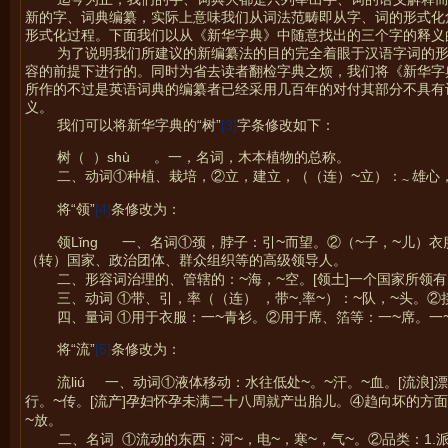
新的字、词典编纂，实际上意味我们从词法范畴即从字、词的形式化
形式化过程。下面我们以从《新华字典》中随意找出的三个字的释义
为了说明我们所建议的新编纂法的目的完全着眼于汉语字词的
容的前提下进行的。同时为省去读者翻检字典之烦，我们将《新华字
所作的不过是英语词典的编纂者已经采用几百年的对付其部分不具有
义。
我们可以将新华字典的“树”
[3]
字条修改如下：
树（
）shù 。一，名词，木本植物的总称。
~
二、动词①种植、栽培，②立，建立，（（连）
立）：
雄心
~
将“领”
[4]
条修改为：
~
~
~
领Lǐng
一、名词①颈，脖子：引
而望。②（
子，
儿）衣
（转）国家、政治团体、群众组织等的高级领导人。
~
~
二、形容词治理的、管辖的：
海，
空。[领土]一个国家所领
~
~
~
~
三、动词 ①带、引，率（（连） ，带
,率
）：
队，
头。②
~
~
四、量词 ①用于衣服：一
青衫。②用于席、箔等：一
席。一
将“流”
[5]
条修改为：
~
~
~
流liú
一、动词①液体移动：水往低处
。
汗。
血。[流浪
~
行。
传。[流产]孕妇怀孕未满二十八周就产出胎儿。④趋向坏的方
~
放。
~
~
~
~
二、名词
①流动的东西：河
，电
，寒
，气
。②品类：1.