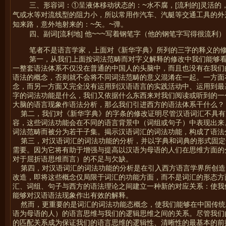
~
三、形容词：①呈液体移动状态的：
水不腐，[流利的]灵活的
气或水等对流线型的阻力小，所以常用作汽车、汽艇等交通工具的外
~
~
知来路，意外地射来的：
矢。
弹。
~~~
四、副词[流利地] 他
写着钢笔字（他的钢笔字写得很流利）
笔者不是语言学家，上面对《新华字典》所列的三字的释义的
第一，从我们上面按词法范畴而对字义解释的修改中我们能够
一整套语法体系不仅没在普通的中国人的头脑中，而且也没有在我们
语法的概念，否则就不会将不同词法范畴的意义混淆在一起。一方面
念，而另一方面又完全没有运用到汉语语言的实践活动中、运用到最
字的词法功能是什么，我们又依据什么东西来对我们阅读或听到的一
大脑的语言现象作语法分析，那么我们引进西方的语法体系干什么？
第二，我们对《新华字典》的字条的修改证明尽管汉语词汇不具有
容，这些词法功能会在不同的语言背景中（词组或句子）中表现出来
词法范畴而被分为若干子集。揭示汉语词汇的词法功能，构成了语法
第三，对汉语词汇的词法功能的分析，并以字典和词典的形式固定
需要。因为它将有助于增强与提高以汉语为母语的人们在思维方面的
对于屈折语思维而言）的不足与欠缺。
第四，对汉语词汇的词法功能的分析是在引入西方语言学界所创造
改造，即将这些概念仅局限于词汇的功能方面，而不是词汇的形态方
汇、词组、句子与西方的语法理论之间建立一种新的对应关系：使我
能够对汉语语法现象作出有效的解释。
然而，更重要的是词汇的词法功能态概念，使我们能够在中国传统
语为母语的人）的语言思维与我们的逻辑思维之间的关系。尽管我们
的匹配关系成为保证我们的语言思维的逻辑性、清晰性的最基本的前