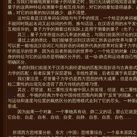
置，当我们准确地测量到量子的动量之时，我们无法确切地知道该量
量子的这两种特征在测量中是相互排斥的，对它的动量知道得越多、
确，对它的动量的知识就越少、越不清楚。
这对应着是汉语单词在词组与句子中的情况，一个给定的单词
不能同时既起名词又起动词的作用。换句话说，在汉语语用的水平发
互相排斥的。量子力学的测量过程实际上是用于测量的量子（光子）
其三，量子力学所提出的几率波的概念，与我们前面所讨论的
通过上述的类比，我们能够意识到汉语词汇所表达的世界与量
可以更一般地说汉语词汇与屈折语的词根所代表的世界对应量子力学
学所提示的世界，因为在后者所揭示的世界中，一个给定的对象（比
身的特征与它的运动亦是明确区分开的。这一动-静态和运动者自己
明确区分。
考虑到我们前面关于汉语与易经逻辑的匹配和屈折语与古典形
力学的匹配：前者应属于深层逻辑，非线性逻辑，后者应属于表层逻
我们要注意，尽管量子力学仍是西方思想的伟大成果，但是在
粒二重性的出现完全违背了西方传统的思维习惯。
其次，尽管波、粒二重性没有被中国人所发现，但波、粒二重性
[1]
，相反，牛顿的经典力学在中国传统范围内则属于“反常”的现象
与运动和速度与位置的截然区分的思维模式走到了它的尽头。一种新
形成。
因为如果一个对象、一个事物具有动、静二义的话，那么它就
它自在、自是、自有、自动、自变、自静、自形、自质、自色……
所谓西方思维重分析、东方（中国）思维重综合，一个基本原因之