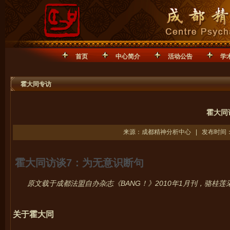
首页
中心简介
活动公告
学
霍大同专访
霍大同
来源：成都精神分析中心 | 发布时间：20
霍大同访谈7：为无意识断句
原文载于成都法盟自办杂志《BANG
！》2010
年1
月刊，骆桂莲
关于霍大同