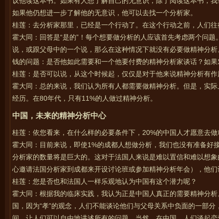
议他读这本书。如果有人想了解自己的无意识，除了阅读这本书，我
如果他仍想进一步了解他的无意识，他可以去找一个分析家。
桂莲：去分析家那里，已经是一个行动了。在这个行动之前，人们往
霍大同：回答是“是的”！每个想要做分析的人应该首先考虑两个问
说，或跟父母中的一个说，那么在这种情况下就没有必要做精神分析
钱的问题：是否他如此需要和一个他要付费的精神分析家谈话？如果
桂莲：是否可以说，从这个时候起，仅仅是对于他来说精神分析有作
霍大同：总的来说，我们认为所有人都需要做精神分析。但是，实际
经历。在80年代，只有11%的人做过精神分析。
中国，未来的精神分析中心
桂莲：依您看来，在什么样的必要条件下，20%的中国人才愿意去做
霍大同：目前来说，即使1%的成都人想做分析，我们也没有准备好
分析家的数量将是巨大的。这对于法国人来说是难以置信和难以想象
心邀请法国分析家到成都来开设讨论班或参加精神分析年会），他们
桂莲：您是否也和法国人一样乐观地认为中国有这个潜力呢？
霍大同：根据我的临床实践，我认为正是中国人真正的需要精神分析
国，因为“孝”的观念，人们不能谈论他们与父母关系中负面的一部
间，让人们可以自由地讲述所有的问题。当然，在中国，人们谈起恋