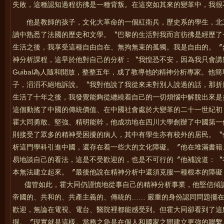
失敗，這種認知過程彷彿是一種背叛。在這突如其來的變革中，我很
他是教師的孩子，文化大革命的一個紅衛兵，歷史系的學生，北
讀中熟悉了法國的歷史和文學。〝巴黎的生活對我而言彷彿是經歷了
生活之後，我享受這種自由自在、無拘無束的孤獨。我是自由的。〞
神分析課程，這早於他對自己的分析：〝我惶恐不安，因為我只會講幾
Guibal為人隨和開放，整整五年，成了教導他的精神分析專家。他
子，滔滔不絕地訴說。〝我對他說了我從來未對別人說過的話，那折
生活了十年之後，我發覺能夠從纏繞着自己的一切煩惱中解脫出來是
這個動搖了中國的傳統價值、在中國社會處於大變革的二十一世紀初
霍大同勇敢、堅強、精明能幹，他成功地在四川大學創辦了中國第一
則接受了眾多的精神受困擾的病人，其中有學生亦有校外的居民。〝
析這門學科引進中國，還存在着一些大的文化障礙。〞他在堆滿書籍
易地談自己的看法，這是不受歡迎的，也是不可行的〞他補說道：〝
本無法建立起來。〞最後他說在精神分析中還須克服一種根本的障礙
儘管如此，霍大同仍謹慎地從事自己的精神分析事業，他堅信傾訴
帝國的、共和的、共產主義的、傳統的…… 嚴重的身份認同問題擺
歡迎，無論在電視、電台、醫院裡都能感受到。但霍大同卻看到了這
掘。〞現實就是這樣。當務之急是在個人和國家之間建立更強的聯繫