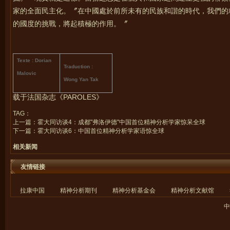
家的全面民主化。〞在中國處於前所未有的民族和諧的時代，我們的
的國度的挑戰，將起積極的作用。〞
Texte : Dorian
Traduction :
Malovic
Wong Yan Tak
载于法国杂志《PAROLES》
TAG：
上一篇：
霍大同访谈4：成都"弗洛伊德"中国首位精神分析学家惊呆全球
下一篇：
霍大同访谈6：中国首位精神分析学家语惊全球
相关新闻
友情链接
拉康中国
精神分析期刊
精神分析基金会
精神分析文献馆
中