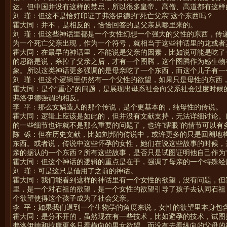
达。但中国并没有这样的禁忌，所以很多皇帝、高僧、高道都有这样
刘 瑾：但这不是恰好印证了弗洛伊德的“死亡父亲”这个东西吗？
霍大同：并不，是相反的，恰恰回答的是父亲从哪里来的。
刘 瑾：但这些神话里都是一个女性幻想一个强大的父性的东西，传
为一个死亡父亲出现，作为一个符号，就相当于这些神话里的龙或者
霍大同：在最早的神话里，不能说是父亲的因素，比如说可能是吃了
的思路是说，杀掉了父亲之后，才有一个图腾，这个图腾作为感生物
象。所以这类神话更多强调的是母亲吃了一个东西，而这个儿子有一
刘 瑾：但这个逻辑里仍然有一个父性的欲望，如果只是母性的东西
霍大同：是个“重心”的问题，是展现出母系社会向父系社会过度时
弗洛伊德强调的相反。
李 平：那么女娲造人的那个传说，是个更基本的，纯母性的传说。
霍大同：逻辑上应该是如此的，但并没有文献支持，无法详细讨论。
的一些细节也许就不是那么重要的问题了，也许“瞎眼”的情节可以有
陈 砾：但在历史文献，比如刘邦的传说中，或许更多的只是回溯地
东西。或者说，传说中这些怀孕的女性，她们在说这些故事的时候，
亲的据认的一个东西？所有这些故事，是否只是试图证明他自己作为“
霍大同：但这个神话的逻辑的重点是在于，强调了母亲的一个特殊经
刘 瑾：可是这只是借用了之前的神话。
霍大同：我们能看到这样的神话里有一个女性的欲望，没有问题，但
里，是一个对石祖的欲望，是一个女性的欲望引导了孩子去认同石祖
个欲望使得这个孩子成为了社会父亲。
李 平：如果我们退到一个生物学的角度来说，女性的欲望里本身包
霍大同：是分不开的，虽然现在有一些技术，比如避孕的技术，试图
弗洛伊德和拉康更多只看横向的男女欲望，而没有去看纵向的父母的