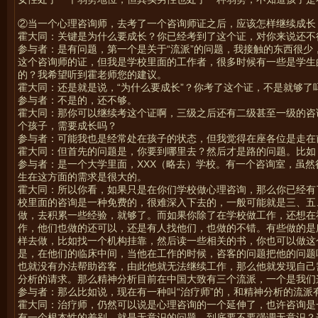
②当一个心理咨询师，去考了一个咨询师证之后，应该怎样继续成长
霍大同：关键是为什么要成长？你已经考到了这个证，对你来说还不
参与者：是有问题，第一个是关于“流派”的问题，我接触的东西很
这个咨询师的证，但我是学校里面的工作者，很多时候有一些是学生
的？我希望听到霍老师您的建议。
霍大同：还是就是说，“为什么要成长”？你考了这个证，不是就够了
参与者：不是的，还不够。
霍大同：那你可以继续考这个证啊，三级之后还有二级甚至一级的咨
个孩子，需要成长吗？
参与者：可能我也是经常处在孩子的状态，但我觉得在座各位是走在
霍大同：但首先的问题是，你要到哪里去？然后才是路的问题。比如
参与者：是一个大学里面，XXX（略去）学校。有一个咨询室，虽
生在这方面的需求是很大的。
霍大同：所以你看，如果只是在你们学校做心理咨询，那么你已经有
校里面的咨询是一种免费的，很难深入下去的，一般可能就是三、五
做，去积累一些经验，就够了。而如果你除了在学校做工作，还想在
作，他们也做的还可以，还是有人找他们，也做的不错。有些做的是
样去做，比如找一个机构挂靠，然后读一些相关的书，你也可以做这
是，在他们的临床中间，当他在工作的时候，咨客的问题把他的问题
也就没有办法帮助咨客，由此他就无法继续工作，那么他就发现自己
分析的请求。那么精神分析目前在中国大致有三个流派，一个是我们
参与者：那么比如说，现在有一种叫“治疗师”的，和精神分析的流派
霍大同：治疗师，仍然可以说是心理咨询的一个延伸了，也许咨询是
有一个根本性的差别，就是无意识的问题，到底要不要强调无意识？