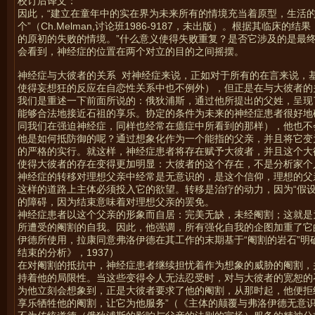
校订后译文：
因此，“建立在童年中的实在界为未来所有的情境充当着原型，生活
个”（Ch.Melman,讨论班1986-9187，未出版）。根据其
的原初的失败的情境。”什么意义使得失败重复？是否它涉及的是最
会看到，神经症的位置在两个对立的目的之间摇摆。
神经症与大彼者的关系 对神经症来说，正如对于所有的在言来说，
使得妄想狂的反应在自恋性关系中也不例外），但正是在与大彼者的
我们是重述一下前面所说的：俄狄浦斯，通过他所提出的父姓，呈现
能够合法地接近石祖的享乐。协定的条件为未来的神经症患者很好地
同我们在强迫神经症，同样也经常在癔症中所看到的那样），他也不
他是如何抵防御的呢？通过想象化作为一个能指的父亲，并且将它变
的严格的实行。就这样，神经症患者将存在赋予大彼者，并且这个大
使得大彼者的存在变得更加明显：大彼者的这个存在，不是分析家个
神经症的转移对理想父亲中经常是无意识的，是这个信仰，理想的父
这样的道路上主体必须投入它的欲望。转移是治疗的动力，因为“假
的障碍，因为结束意味着对理想父亲的罢免。
神经症患者以这个父亲的形象而自居：完美无缺，未经阉割；这就是
所遭受的阉割的自我。因此，他强调，所有强化自我的企图加重了它
伊德所使用，拉康同意弗洛伊德在其工作的末期基于“阉割的岩石”
结束的分析》，1937）
在对阉割的抵抗中，神经症患者继续担忧着作为想象的威胁的阉割，
持着他的局限性。当这些变得令人无法忍受时，对与大彼者的宽恕的
为他立刻会想象到，正是大彼者要求了他的阉割，从那时起，他便拒
享乐牺牲他的阉割，让它为他服务”（《主体的颠覆与弗洛伊德无意识中