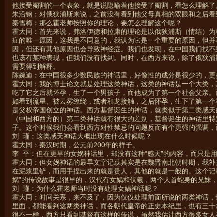
他接受阉割的一个表象，就是说隐喻着他接受了阉割，看怎么理解了
朱沿钢：对俄狄浦斯来说，之前没有看到他父母真相的双眼和之后看
秦雪梅：那么霍老师按照你的理论，要怎么理解这个呢？
霍大同：首先来说，弗洛伊德和拉康的理论是以俄狄浦斯（情结）为
症的唯一原因，这我是不同意的，我认为它是一个重要的原因，但并
因，但还有其他原因也会导致神经症。我们也发现，在中国我们找不
也该有某种表现，但我们没有找到。同时，在西方来说，除了俄狄浦
需要得到解释。
陈婉迪：在中国很多少数民族的神话里，好像性的成分是很少的，更
霍大同：我的博士论文就是处理这类神话，这类的神话是一个大类，
吃了它之后就怀孕，生了一个男孩子，而他成为了第一个社会父亲。
如看到流星、被云雾缭绕，或者和龙接触，之后怀孕，生下了第一个
是父权帝国创立的神话。西方基督诞生的神话，就类似于第二类感天
（中国和西方的）第二类神话就有很大的差别，基督诞生的神话里特
子。这个时候我们会看到西方对性禁忌的问题反而有个更强的强调，
刘 瑾：这类感天神话大概出现在什么时候呢？
霍大同：秦汉时期，公元前200年的样子。
李 平：但在更早的女娲神话里，却没有这种“感天”的内容，而只是
霍大同：但女娲神话的最早文字记载其实是在魏晋南北朝时期，我补
在泥浆里铲，而用手捏出来的就是贵人，其他的就是一般的。这个记
娲”的传说故事是很早的，汉代有女娲和伏羲，两个人首蛇身的兄妹
刘 瑾：为什么霍老师当时没有处理女娲神话呢？
霍大同：时间关系，来不及了，因为仅仅处理前面所说的两类神话，
里面，都能看到这两类神话，而各朝代皇帝的正史本纪里，也有三十
很不一样，西方只看到基督有这样的传说，虽然我估计西方很多女人