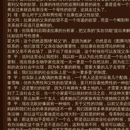
看到父母的欲望。拉康的传统仍然追溯到基督的诞生，基督是有一个
果反过来就说母亲没有一个母性的欲望，这就走过头了。
刘 瑾：那么对于父亲和男性呢？拉康也谈父性欲望。
霍大同：拉康谈的父亲的欲望不是一个传递的欲望，而是一个阉割和
关系就不应该只是阉割的。
刘 瑾：但我看到后期读拉康的分析家，把父亲的“实在功能”提出
比如说符号性债务。
霍大同：这个仍然是围绕“弑父”的，是因为嫉妒，仍然是在《图腾
联系的，他们发现了父亲在场的重要性，但拉康在创造理论的时候，
后来父亲不再在场了，孩子出了很多问题，这个时候你可以发现父亲
李 平：说到这里会让我想到，我以前一直认为乱伦禁忌是一个社会
妻制，现在很多生物学家也发现一夫一妻是一个自然法则，因为在三
前的农业社会中出现，因为有大量的耕地，需要大量的儿子去管理，
陈 砾：我们以前的社会实际上是“一夫一妻多妾”的制度。
李 平：但实际上从配偶的角度来说，一个男人还是对应着几个配偶
秦雪梅：但作为男性和父性的欲望来说，妾只对应着他男性的一种欲
李 平：还是繁衍的欲望，因为只有拥有大量土地的人，才需要大量
到了工业社会之后，当一个小家庭可以很好的生活之后，对这种夫妻
朱沿钢：那么如果一个女人，或者她自己的家族有能力使她独立抚养
李 平：现在北欧好像就有一种倾向，关于父性的功能，以前父亲必
妈妈和我们社会的单亲妈妈还不一样，我们国家很多单亲妈妈是被迫
朱沿钢：所以这可以看做是社会强大到一定程度的时候，母系制社会
陈 砾：那这里似乎是暗示了一个点，即是说以前农业社会的时候，
有办法确定这个孩子是不是自己的，这和母亲不同，母亲可以确定。
女性处于一个弱势地位，但其实男性也处于一种弱势，不知道孩子是