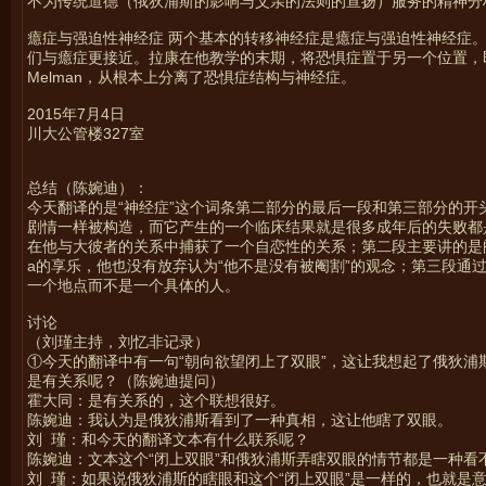
不为传统道德（俄狄浦斯的影响与父亲的法则的宣扬）服务的精神分
癔症与强迫性神经症 两个基本的转移神经症是癔症与强迫性神经症
们与癔症更接近。拉康在他教学的末期，将恐惧症置于另一个位置，
Melman，从根本上分离了恐惧症结构与神经症。
2015年7月4日
川大公管楼327室
总结（陈婉迪）：
今天翻译的是“神经症”这个词条第二部分的最后一段和第三部分的开
剧情一样被构造，而它产生的一个临床结果就是很多成年后的失败都
在他与大彼者的关系中捕获了一个自恋性的关系；第二段主要讲的是
a的享乐，他也没有放弃认为“他不是没有被阉割”的观念；第三段
一个地点而不是一个具体的人。
讨论
（刘瑾主持，刘忆非记录）
①今天的翻译中有一句“朝向欲望闭上了双眼”，这让我想起了俄狄
是有关系呢？（陈婉迪提问）
霍大同：是有关系的，这个联想很好。
陈婉迪：我认为是俄狄浦斯看到了一种真相，这让他瞎了双眼。
刘 瑾：和今天的翻译文本有什么联系呢？
陈婉迪：文本这个“闭上双眼”和俄狄浦斯弄瞎双眼的情节都是一种看
刘 瑾：如果说俄狄浦斯的瞎眼和这个“闭上双眼”是一样的，也就