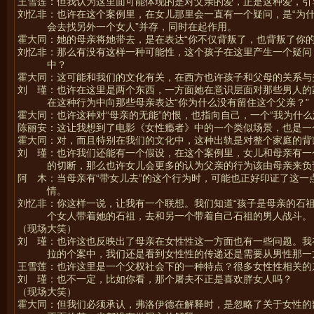
王雪莲：但我认为这里面可能体现的是对父亲的爱，正是这种爱，引
刘忆非：也许在这个案例里，在女儿那里会一直有一个疑问，是“为什
会去找另外一个女人”并存，同时在起作用。
霍大同：她的母亲将她带去，是在表达“你不仅背叛了，也背叛了你的
刘忆非：那么有没有这样一种可能性，这个孩子在这里产生一个疑问
中？
霍大同：这可能和我们的文化有关，在西方也许孩子和父母的关系与
刘 瑾：也许在这里是两个东西，一方面她在意识层面对那些男人的
在这种行为中向那些母亲表达“你为什么没有留住这个父亲？”
霍大同：也许这种对“母亲的无能”的恨，也指向自己，一个“我为什么
陈丽安：这让我想到了电影《女性瘾者》中的一个类似场景，也是一
霍大同：对，而且特别在我们的文化中，这种出轨是对整个家庭的背
刘 瑾：也许我们还能有一个假设，在这个案例里，女儿和母亲有一
的切断，那么也许女儿会更多的认为父亲的行为该由母亲来负
阿 木：当母亲有“带女儿去”的这个行为时，可能也正好印证了这
情。
刘忆非：你这样一说，让我有一个联想。我们知道“孩子是母亲的石祖
个女人带着她的石祖，去和另一个带着自己石祖的男人战斗。
（现场大笑）
刘 瑾：也许这也反映出了母亲在女性性这一方面也有一些问题。我
拉的个案中，我们还是看到女性性的传递还是需要从男性那一
王雪莲：也许这里是一个父权社会下的一种特点？很多女性性相关的
刘 瑾：也不一定，比如你看，那个屠夫不正是喜欢胖女人吗？
（现场大笑）
霍大同：但我们必须承认，弗洛伊德在解释时，是忽略了关于女性的部