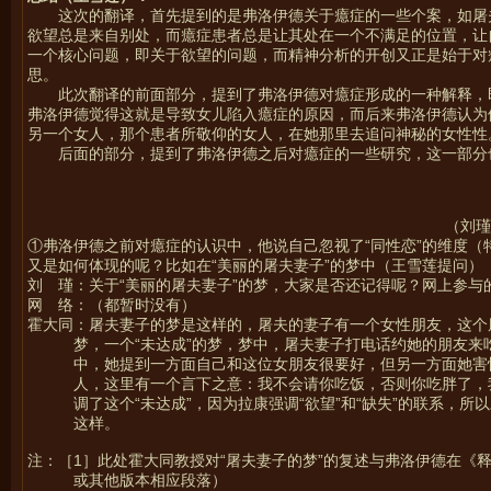
这次的翻译，首先提到的是弗洛伊德关于癔症的一些个案，如屠
欲望总是来自别处，而癔症患者总是让其处在一个不满足的位置，让
一个核心问题，即关于欲望的问题，而精神分析的开创又正是始于对癔
思。
此次翻译的前面部分，提到了弗洛伊德对癔症形成的一种解释，
弗洛伊德觉得这就是导致女儿陷入癔症的原因，而后来弗洛伊德认为
另一个女人，那个患者所敬仰的女人，在她那里去追问神秘的女性性
后面的部分，提到了弗洛伊德之后对癔症的一些研究，这一部分
（刘瑾
①弗洛伊德之前对癔症的认识中，他说自己忽视了“同性恋”的维度
又是如何体现的呢？比如在“美丽的屠夫妻子”的梦中（王雪莲提问）
刘 瑾：关于“美丽的屠夫妻子”的梦，大家是否还记得呢？网上参
网 络：（都暂时没有）
霍大同：屠夫妻子的梦是这样的，屠夫的妻子有一个女性朋友，这个
梦，一个“未达成”的梦，梦中，屠夫妻子打电话约她的朋友来
中，她提到一方面自己和这位女朋友很要好，但另一方面她害
人，这里有一个言下之意：我不会请你吃饭，否则你吃胖了，
调了这个“未达成”，因为拉康强调“欲望”和“缺失”的联系
这样。
注：［1］此处霍大同教授对“屠夫妻子的梦”的复述与弗洛伊德在《
或其他版本相应段落）