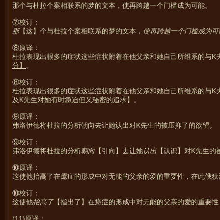
那个与杜拉个案相联系的梦的文本，使再跨越一个门槛成为可能。
⑦
校订：
那
【这】个与杜拉个案相联系的梦的文本，
使再跨越一个门槛成为可
⑧
原译：
杜拉表现出很多的症状这些症状附着在他父亲和她自己所维系的与K
分】
。
⑧
校订：
杜拉表现出很多的症状这些症状附着在他父亲和她自己
所维系的
与K
及K先生对她有时急迫但又秘密的追求】。
⑨
原译：
弗洛伊德将杜拉的分析朝向去让她认出对K先生的被压抑了的欲望。
⑨
校订：
弗洛伊德将杜拉的分析
朝向
【引向】去让她
认出
【认识】对K先生的
⑩
原译：
这使他抬高了在癔症的形成中对无能的父亲的爱的重要性，在此俄狄
⑩
校订：
这使他
抬高了
【指出了】在癔症的形成中对无能
的
父亲的爱的重要性
(11)
原译：