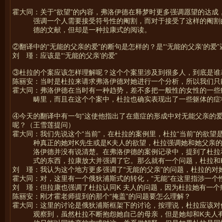
霍大同：关于“欲望”的内容，弗洛伊德在释梦时更多强调愿望的达
强调一个人需要接受符号性的阉割，而对于接受了这样的阉割
德的文献，但却是一种拉康式的阅读。
②翻译中的“无能的父亲的爱”的断句是怎样的？是“‘无能的父亲’的爱”
刘 瑾：应该是“‘无能的父亲’的爱”
③杜拉的个案应该怎样理解呢？这个个案里涉及到很多人，到底是谁
陈丽安：当时是杜拉来请求弗洛伊德对她进行一个分析，所以我们只
霍大同：弗洛伊德在当时有一种趋势，差不多把一般性的女性的一些
畴里，而且在这个个案中，杜拉也确实表现出了一些躯体的症
④今天的翻译中有一句“这使他指出了在癔症的形成中对无能父亲的
呢？（王雪莲提问）
霍大同：我们先说这个“当前”，在杜拉的案例里，杜拉“当前”的欲
种真正的她对K先生或是K夫人的欲望，杜拉强调她和她父亲的
洛伊德并没有说清楚。在弗洛伊德的案例记录中，提到了杜拉
式的东西，拉康放大并强调了它。那么就有一个问题，杜拉和
刘 瑾：我认为这个地方更多强调了“无能的父亲”的问题，杜拉的对她
霍大同：对，这里有一个俄狄浦斯式的转化，“无能”在这里指涉一
刘 瑾：但拉康也强调了杜拉认同K 夫人的问题，因为杜拉她有一个
陈丽安：刚才霍老师提到的那个“掩盖”的问题要怎么理解？
霍大同：这里的讨论是俄狄浦斯框架下的讨论，按理说，杜拉应该对
观察到，虽然杜拉不断抱怨她自己的母亲，但是她却和K夫人