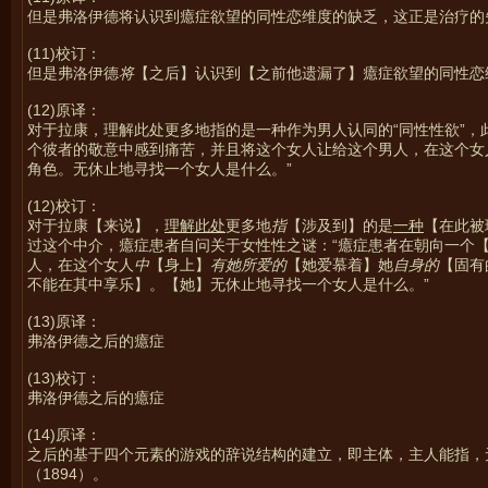
但是弗洛伊德将认识到癔症欲望的同性恋维度的缺乏，这正是治疗的
(11)
校订：
但是弗洛伊德
将
【之后】认识到【之前他遗漏了】癔症欲望的同性恋
(1
2
)
原译：
对于拉康，理解此处更多地指的是一种作为男人认同的“同性性欲”，
个彼者的敬意中感到痛苦，并且将这个女人让给这个男人，在这个女
角色。无休止地寻找一个女人是什么。”
(1
2
)
校订：
对于拉康【来说】，
理解此处
更多地
指
【涉及到】的是
一种
【在此被
过这个中介，癔症患者自问关于女性性之谜：“癔症患者在朝向一个
人，在这个女人
中
【身上】
有她所爱的
【她爱慕着】她
自身的
【固有
不能在其中享乐】。【她】无休止地寻找一个女人是什么。”
(1
3
)
原译：
弗洛伊德之后的癔症
(1
3
)
校订：
弗洛伊德之后的癔症
(1
4
)
原译：
之后的基于四个元素的游戏的辞说结构的建立，即主体，主人能指，无意
（1894）。