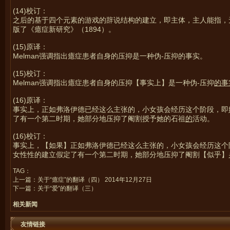
(1
4
)
校订：
之后的基于四个元素的游戏的辞说结构的建立，即主体，主人能指，
版了《癔症新研究》（1894）。
(1
5
)
原译：
Melman强调指出癔症患者自身的压抑是一种伪-压抑的事实。
(1
5
)
校订：
Melman强调指出癔症患者自身的压抑【事实上】是一种伪-压抑
的事
(1
6
)
原译：
事实上，正如弗洛伊德已经这么主张的，小女孩会经历这个阶段，即
了有一个第二时期，她部分地压抑了阉割授予她的石祖
的
活动。
(1
6
)
校订：
事实上，【如果】正如弗洛伊德已经这么主张的，小女孩会经历这个
女性性的建立假定了有一个第二时期，她部分地压抑了阉割【似乎】
TAG：
上一篇：
关于“癔症”的翻译（四） 2014年12月27日
下一篇：
关于“爱”的翻译（三）
相关新闻
友情链接