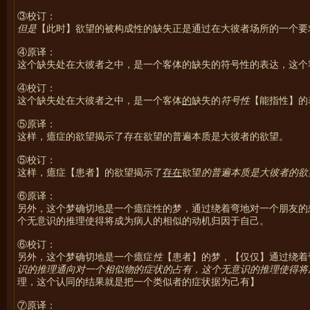
③
校订：
但是
【此时】欲望的被构成性的缺失正是通过在大彼者场所的一个要
④
原译：
这个缺失处在大彼者之中，是一个客体的缺失的符号性的表达，这个
④
校订：
这个缺失处在大彼者之中，是一个客体
的
缺失的
符号性
【能指性】的
⑤
原译：
这样，癔症的欲望揭示了存在欲望的普遍本质是大彼者的欲望。
⑤
校订：
这样，癔症【患者】的欲望揭示了
存在
欲望
的普遍本质是大彼者的欲
⑥
原译：
另外，这个梦确切地是一个癔症性的梦，通过绕着弯地对一个朋友的
个无意识的推理使得将成为病人的相似的动机归因于自己。
⑥
校订：
另外，这个梦确切地是一个癔症
性
【患者】的梦，【仅仅】通过绕着
识的推理通向对一个相似物的症状的占有，这个无意识的推理使得将
理，这个认同的结果就是把一个类似者的症状据为己有】
⑦
原译：