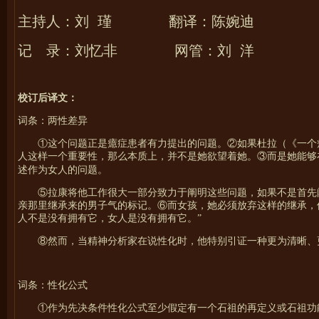
主持人：刘
瑾 翻译：陈婉迪
记 录：刘忆非 网管：刘
洋
校订后译文：
词条：两性差异
①这个问题正是癔症患者有力提出的问题。②如果杜拉（《一个
人这样一个重要性，那么本质上，并不是她欲望着她。③而是她能够
述作为女人的问题。
⑤拉康将他工作很大一部分致力于阐明这些问题，如果不是首先
亲那里继承来的男子气的标记。⑥而女孩，她必须放弃这样的继承，
人不是没有拥有它，女人是没有拥有它。”
⑧然而，当精神分析家在说性化时，他特别引证一种更为清晰、
词条：性化公式
①作为先决条件性化公式至少假定有一个石祖的再定义或石祖功