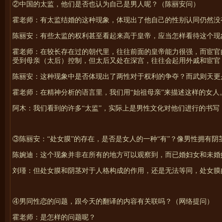
②中国的太监，他们是否也认为自己是男人呢？（陈丽安问）
霍
老师：有太监结婚的这种现象，体现出了他自己的性别认同仍然没
陈丽安：有些太监的权利甚至看起来高于皇帝，应当怎样看待这个现
霍
老师：在较长存在过的朝代里，往往前面的皇帝能力很强，而宦官
受到母亲（太后）控制，但太后又处在深宫，往往会起用外戚和宦官
陈丽安：这种现象中是否体现出了两性对于权利的争夺？而武则天更
霍
老师：在精神分析的语言里，我们用“始祖母亲”来描述这样的女人
阿木：我们看到的许多“太监”，实际上是男性文化对他们进行的书写
③陈丽安：“处女膜”的存在，是否是女人的一种“有”？像男性拥有阴
陈婉迪：这个现象并非在所有的地方可以观察到，而已婚妇女和未婚
刘瑾：但处女膜和阴茎对于人格构成的作用，还是无法等同，处女膜
④男同性恋的问题，跟今天的翻译的内容有关联吗？（网络提问）
霍
老师：是怎样的问题呢？