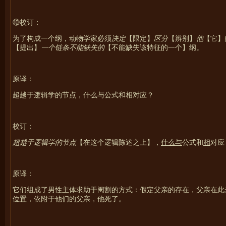
⑩校订：
为了构成一个纲，动物学家必须
决定
【限定】
区分
【辨别】
他
【它】
【提出】
一个链条不能缺失的
【不能缺失该特征的一个】纲。
原译：
超越于逻辑学的节点，什么与公式
和
相对应？
校订：
超越于逻辑学的节点
【在这个逻辑陈述之上】，
什么与
公式
和
相
对应
原译：
它们组成了男性主体求助于阉割的方式：假定父亲的存在，父亲在此
位置，依附于他们的父亲，他死了。