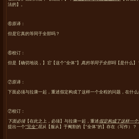
法的】。
⑥原译：
但是它真的等同于全部吗？
⑥校订：
但是【确切地说，】
它
【这个“全体”】
真的等同于全部吗
【是什么】
⑦原译：
下面必须与拉康一起，重述假定构成了这样一个全程的问题，在什么
⑦校订：
下面必须
【在此之上，必须】与拉康一起，重述
假定构成了这样一个
提出一个
“完全”
屈从
【服从】于阉割的【“全体”的】存在（写作
）？