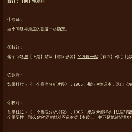
校订：【两】性差异
①原译：
这个问题与癔症的强度一起确定。
①校订：
这个问题
与
【正是】
癔症
【癔症患者】
的强度一起
【有力】
确定
【提
②原译：
1905
如果杜拉（《一个癔症分析片段》，
，弗洛伊德译本，选自《
②校订：
1905
如果杜拉（《一个癔症分析片段》，
，
弗洛伊德译本
【法语译
个重要性，那么
她欲望着她就不是本质
【本质上，并不是她欲望着她