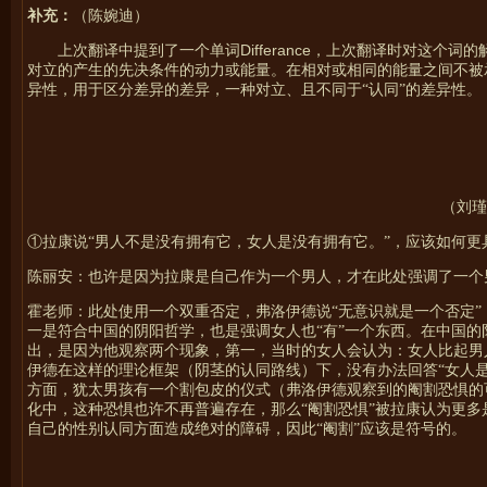
补充：
（陈婉迪）
Differance
上次翻译中提到了一个单词
，上次翻译时对这个词的
对立的产生的先决条件的动力或能量。在相对或相同的能量之间不被
异性，用于区分差异的差异，一种对立、且不同于“认同”的差异性。
（刘瑾
①拉康说“男人不是没有拥有它，女人是没有拥有它。”，应该如何
陈丽安：也许是因为拉康是自己作为一个男人，才在此处强调了一个
霍
老师：此处使用一个双重否定，弗洛伊德说“无意识就是一个否定”
一是符合中国的阴阳哲学，也是强调女人也“有”一个东西。在中国
出，是因为他观察两个现象，第一，当时的女人会认为：女人比起男
伊德在这样的理论框架（阴茎的认同路线）下，没有办法回答“女人
方面，犹太男孩有一个割包皮的仪式（弗洛伊德观察到的阉割恐惧的
化中，这种恐惧也许不再普遍存在，那么“阉割恐惧”被拉康认为更
自己的性别认同方面造成绝对的障碍，因此“阉割”应该是符号的。