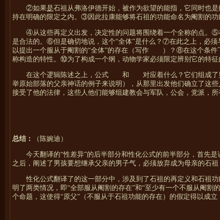
②如果
是
石祖从弗洛伊德开始，被作为欲望的能指，它同时也是
持在明确的限定之内。③因此拉康能够将石祖的功能命名为阉割的功
④从这些再定义出发，决定性的问题将围绕着一个全称的点。⑤
是合法的。⑥但是确切地说，这个“全体”是什么？⑦在此之上，必
以提出一个服从于阉割的“全体”的存在（写作
）？⑧在这个条件
称构造的特性。
⑩
为了构成一个纲，动物学家必须限定辨别它的特征
在这个逻辑陈述之上，公式
和
对应着什么？
它们组成了
举原始部落的父亲神话的例子来说明），从那里出发他们确立了这些
接受了他的法律，这些人他们能够组建教会与军队，公会，党派，所
总结：
（陈婉迪）
今天翻译的“性差异”的后半部分和性化公式的前半部分，首先是
之后，阐述了男孩要想继承父亲的男子气，必须放弃成为母亲的石祖
性化公式翻译了的这一部分中，涉及到了石祖的再定义和石祖功
明了两类情况，即“全部服从阉割的存在”和“至少有一个不服从阉割
个命题，这使得“原父”（不服从于石祖功能的存在）的假定得以成立