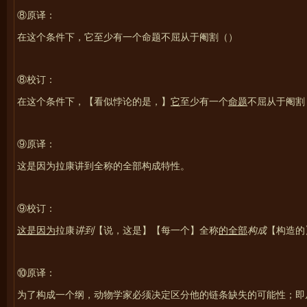
⑧原译：
在这个条件下，它至少有一个命题不屈从于阉割（
）
⑧校订：
在这个条件下，【看似悖论的是，】
它
至少有一个
命题
不屈从于阉割
⑨原译：
这是因为拉康讲到全称的全部构成特性。
⑨校订：
这是因为
拉康
讲到
【说，这是】【每一个】全称
的全部
构成
【构造的
⑩
原译：
为了构成一个纲，动物学家必须决定区分他的链条缺失的可能性；即