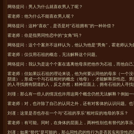
网络提问：男人为什么就喜欢男人了呢？
霍
老师：他为什么不能喜欢男人呢？
网络提问：这种“喜欢”，是否是对“石祖拥有”的一种补偿？
霍
老师：你是指男同性恋中的“女角”吗？
网络提问：这个个案并不这样认为，他认为他是“男角”，
霍
老师认为
霍
老师：仅仅用石祖的概念，无法解释这个问题。
网络提问：我认为是这个个案在逃离他母亲把他作为石祖，而他自己
霍
老师：但如果以石祖的理论来说，他为何要认同他的母亲（一个没
阴道），形成一个与石祖相对的概念（地母），才能解释异性恋、男
的人寻找拥有阴道的人，反之亦然；精神层面上，拥有石祖的人寻找
刘瑾：那么有一些人的情况也许用这两个概念仍然无法解释？例如一
霍
老师：对，也许除了自己的认同之外，还有对客体的认识问题。也
刘谨：这里是否也存在一个与“石祖的享乐”相对应的地母的享乐？
霍
老师：有可能。同时，在身体的层面上，两种性别也有替代的享乐
刘谨：如果“替代”是可能的，那么同性恋的性行为是否其实和异性恋