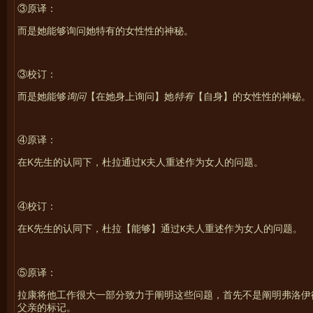
③原译：
而是她能够询问她特有的女性性的神秘。
③校订：
而是她能够
询问
【在她身上询问】她
特有
【自身】的女性性的神秘。
④原译：
K
在
先生的认同下，杜拉
通过
夫人重述作为女人的问题。
K
④校订：
K
在
先生的认同下，杜拉【能够】
通过
夫人重述作为女人的问题。
K
⑤原译：
拉康将他工作很大一部分致力于阐明这些问题，首先不是阐明弗洛伊
父亲的标记。