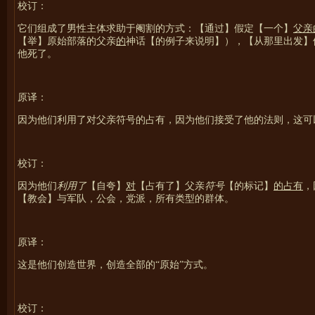
校订：
它们组成了男性主体求助于阉割的方式：【通过】假定【一个】
父亲
【举】原始部落的父亲
的
神话【的例子来说明】），【从那里出发】
他死了。
原译：
因为他们利用了对父亲符号的占有，因为他们接受了他的法则，这可
校订：
因为他们
利用了
【自夸】
对
【占有了】父亲
符号
【的标记】
的占有
，
【教会】与军队，公会，党派，所有类型的群体。
原译：
这是他们创造世界，创造全部的“原始”方式。
校订：