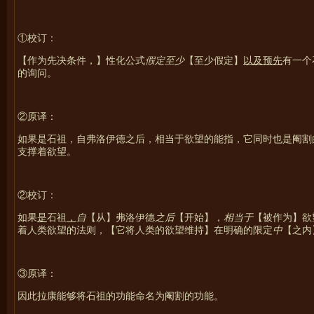
①校订：
【作为先决条件，】性化公式
假定至少
【至少假定】
以及预先
有一个
的询问。
②原译：
如果是石祖，自弗洛伊德之后，相当于欲望的能指，它同时也是阉割
支撑着欲望。
②校订：
如果
是
石祖
，
自
【从】弗洛伊德
之后
【开始】，
相当于
【被作为】欲
着人类欲望的法则，【它将人类的欲望维持】在明确的限定
中
【之内
③原译：
因此拉康能够将石祖的功能命名为阉割的功能。