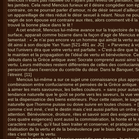
Mencius n’étant pas habillée ou n’ayant pas revêtu de pantalon, la
les jambes. Cela rend Mencius furieux et il désire congédier son ép
contraire, on ne pourrait parler d’amour, ni de désir sexuel d’ailleur
un appareillage de rites réduit le désir sexuel à néant. Nous ne po
vagin de son épouse est contraire aux rites, alors comment vit-il l
trouvé la bonne place dans le lit !
A cet endroit, Mencius lui-même avance sur la trajectoire de 
surface, apparait comme bizarre dans la façon d’agir de Mencius es
lamentait : « Je n’ai pas encore vu un homme qui aimât la vertu aut
dit ainsi à son disciple Yan Yuan [521-481 av. JC] : « Parvenez à
tout l’univers dira que votre vertu est parfaite. » C'est-à-dire que la
le maintien et la propagation de l’idéal de vertu et bénévolence. 
débuts dans la Grèce antique avec Socrate comprend aussi ainsi la r
vertu. Leurs méthodes restent différentes de celles des confucianist
personnel dans l’exercice du contrôle du désir. Dans le
Banquet
, S
l’étreint. [11]
Mencius lui-même a sur ce sujet une connaissance plus approf
combinaison entre confucianisme et pensées de la Grèce antique
à aimer les mets savoureux, les belles couleurs. » sans pour autant
tendance naturelle que le goût se porte vers les saveurs, la vue ve
est la dispensatrice des biens extérieurs. Pour cette raison, le sag
naturelle que l’homme puisse ou doive suivre en toutes choses. » [1
comme c’est inné, c’est le destin mais c’est aussi parfois un ordre
attention. Bénévolence, droiture, rites et savoir sont des exigences
(ces quatre exigences) sont aussi la commisération, la honte et le m
caractère naturel, qu’il faut bien traiter et conserver, et pratique
réalisation de la vertu et de la bénévolence par le biais de la prati
rites c’est forger la vertu.