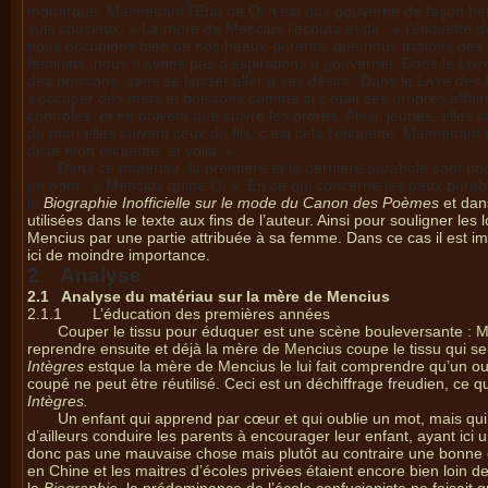
monarque. Maintenant l’Etat de Qi n’est pas gouverné de façon béné
suis soucieux. » La mère de Mencius l’écouta et dit : « l’étiquette
nous occupions bien de nos beaux-parents, que nous tissions des ha
féminins, nous n’avons pas d’aspirations à gouverner. Dans le
Livr
des boissons, sans se laisser aller à ses désirs.’ Dans le
Livre des 
s’occuper des mets et boissons comme si c’était ses propres affair
contrôles, et ne doivent que suivre les ordres. Ainsi, jeunes, elles
du mari elles suivent ceux du fils, c’est cela l’étiquette. Maintenan
dicte mon étiquette, et voilà. »
Dans ce matériau, la première et la dernière parabole sont no
un nom : « Mencius quitte Qi ». En ce qui concerne les deux parab
la
Biographie Inofficielle sur le mode du Canon des Poèmes
et dan
utilisées dans le texte aux fins de l’auteur. Ainsi pour souligner l
Mencius par une partie attribuée à sa femme. Dans ce cas il est imp
ici de moindre importance.
2 Analyse
2.1
Analyse du matériau sur la mère de Mencius
2.1.1
L’éducation des premières années
Couper le tissu pour éduquer est une scène bouleversante : Me
reprendre ensuite et déjà la mère de Mencius coupe le tissu qui sert
Intègres
estque la mère de Mencius le lui fait comprendre qu’un o
coupé ne peut être réutilisé. Ceci est un déchiffrage freudien, ce
Intègres.
Un enfant qui apprend par cœur et qui oublie un mot, mais qui s
d’ailleurs conduire les parents à encourager leur enfant, ayant ic
donc pas une mauvaise chose mais plutôt au contraire une bonne c
en Chine et les maitres d’écoles privées étaient encore bien loin 