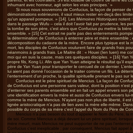
parents, et les couvraient. S’il est louable de couvrir de terre les
inhumant avec honneur, agit selon les vrais principes.’ »
Si nous nous souvenons de Confucius, la façon de penser de C
démonstrations extérieures, il vaut mieux rester en-deçà des limi
qu'un appareil pompeux. » [14]. Les
Mémoires Historiques
notent :
dans le passage Wufu – cela il doit l’avoir fait par prudence, les p
la tombe de son père, c’est alors que Confucius pu mettre la bière
ensemble. » [15] Cet extrait ne parle pas des enterrements pompeu
la détermination de Confucius à enterrer père et mère ensemble ; c
décomposition du cadavre de la mère. Encore plus typique est la m
mort, les disciples de Confucius voulurent faire de grands frais pour
néanmoins à grands frais. Le Maitre dit : « Houei (Ien Iuen) me con
moi qui en suis la cause, mais ces quelques disciples. » [16] Yan Yua
propre fils, Kong Li. Afin que Yan Yuan atteigne le résultat qu’il es
père de Yan Yuan pour transporter le cercueil de ce dernier. L’ente
lui aient pas donné l’occasion de le traiter comme un fils. La déter
l’enterrement d’un proche, la qualité spirituelle prenant le pas su
Confucius est le père spirituel de Mencius. La façon de Confuc
de Confucius est une personne sans valeur, dont la position n’est
d’enterrer ses parents ensemble est en fait un appel envers son père
une identification envers la mère et aussi de Confucius envers lu
comme la mère de Mencius. N’ayant pas non plus de liberté, il est i
lignée aristocratique n’a pas de lien avec la mère elle-même. Dans 
possible du corps de sa mère c’est l’appel du Nom du Père de Con
Mencius n’a pas besoin du tout d’appeler le Nom du Père, la m
de soi. Comme Mencius a déjà devant lui un père spirituel, lorsque
mère meurt, mais Mencius ne peut supporter de ne pas l’enterrer
Confucius c’est inexplicable ; par conséquent, Mencius fait appel à la