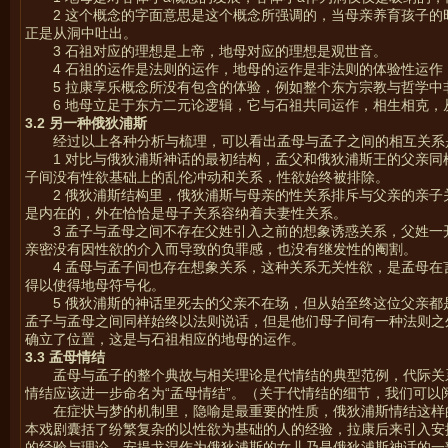
2 这个概念的字面意思是这个概念所强调的，当母亲养育孩子
正是从洞中吐出。
3 石祖对应的理想是上帝，地母对应的理想是观世音。
4 石祖的运作是法则的运作，地母的运作是非法则的体验性运
5 拉康享乐概念所没有包含的体验，例如整个东方宗教与哲学
6 地母立足于东方二元论逻辑，它与石祖共同运作，相生相克，
3.2
另一种俄狄浦斯
经过以上各种分析与梳理，可以看出孟母与孟子之间的相互关系
1 对比与俄狄浦斯神话的最初结构，孟父和俄狄浦斯王的父亲
子间没有性欲基础上的乱伦冲动和关系，性欲始终被排除。
2 俄狄浦斯结构里，俄狄浦斯与母亲的性关系排斥与父亲的亲
是内在的，外在恰恰是母子关系容纳着夫妻性关系。
3 孟子与孟母之间不存在父姓引入之前的想象诱惑关系，父姓
亲密没有因性欲的介入而导致的负罪感，也没有继发性的阉割。
4 孟母与孟子间也存在想象关系，这种关系无关性欲，是孟母
得以使得地母符号化。
5 俄狄浦斯的神话里死去的父亲不在场，但从始至终这位父亲
孟子与孟母之间同样始终以法则说话，但是他们母子间有一种法则之
确立了位置，这是与石祖相应的地母的运作。
3.3
孟母情结
孟母与孟子的整个典故与相关理论是代情结的典型范例，代际关
情结应该进一步命名为“孟母情结”。（关于代情结的细节，我们可以
在症状与梦的机制里，隐喻是最重要的性质，俄狄浦斯情结这样
本戏剧囊括了纷繁复杂的以性欲为基础的人的经验，拉康后来引入安
的经验与理论，安提戈涅作为俄狄浦斯的女儿乃是俄狄浦斯神话的一