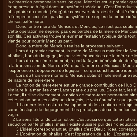
la dimension personnelle sans logique. Mencius est le premier gran
Yang presque à égal dans un système théorique. C’est l’introductio
obligatoire du monde (Yang) de conserver ataraxie et stabilité (Yi
à l’empire » ceci n’est pas lié au système de règles du monde idé
choses extérieures.
Donc, entre mère de Mencius et Mencius, ce n’est pas seuleme
Cette opération ne dépend pas des paroles de la mère de Mencius, 
son fils. Ces activités trouvent leur manifestation typique dans tou
viande pour nourrir Mencius petit.
Donc la mère de Mencius réalise le processus suivant :
Lors du premier moment, la mère de Mencius maintient le Nom 
phallus ; hors du langage, les activités éducatrices de la mère de M
Lors du deuxième moment, à part la façon bénévolente de rég
à la transmission du Nom du Père par la mère de Mencius, Mencius
l’expérience et dépourvue de logique – ce qui constitue une identif
Lors du troisième moment, Mencius obtient finalement une re
de nature de mère-terre.
La notion de mère-terre est une grande contribution de Huo D
similaire à la manière dont Lacan parle du phallus. De ce fait, le
Lacan, il utilise directement la notion de mère-terre permettant ains
cette notion pour les collègues français, je vais énumérer quelques
1 La mère-terre est un développement de la notion de l’objet a
caractéristique de dégorgement. Les prototypes de cette notion so
vagin.
2 Le sens littéral de cette notion, c’est aussi ce que cette noti
séduction par le phallus, mais il existe aussi le pur désir d’éducat
3 L’idéal correspondant au phallus c’est Dieu ; l‘idéal corresp
4 L’opération du phallus, c’est l‘opération de la loi. L’opératio