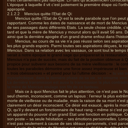
n’est certainement pas fabriqué. En tant qu’académicien confuciani
L’époque à laquelle il vit c’est justement la première étape où l’ort
approprié.
2.1.2.2
Mencius quitte l’Etat de Qi:
Mencius quitte l’Etat de Qi est la seule parabole que l’on peut
rapportant. Comme les dates de naissance et de mort de Mencius ne 
de ses passages dans différents Etats. La seule chose crédible, c’
tard et que la mère de Mencius y mourut alors qu’il avait 56 ans. 
ainsi que la dernière apogée d’un grand drame enfoui dans l’histoi
Mencius, au cours de sa vie n’a pas réussi selon ses aspirations
les plus grands espoirs. Parmi toutes ses aspirations déçues, le roi 
Mencius
. Dans sa relation avec les vassaux, ce sont tout le temps les
serait à notre époque le grand sage qui préparerait la restauration, s
Mencius n’a pas de succès, mais du fait de la position obtenue à Qi, 
propice pour subvenir aux besoins de sa mère vieillissante : le co
toutes les paraboles démontre une force assez impérieuse et bien p
« trois obéissances » et prend pour lui l’ultime décision : «
tu vas s
mysophobique, dans la dernière phase de sa vie, se retourne vers 
La dernière transmission est aussi la transmission la plus contradicto
la mère de Mencius soulage son fils de ce fardeau.
Mais ce à quoi Mencius fait le plus attention, ce n’est pas le 
seul chemin, inconscient, comme un lapsus : l’erreur la plus extr
morte de vieillesse ou de maladie, mais la raison de sa mort n’est 
clairement un désir inconscient. Ce désir est exaucé, après la mort
Qi, qu’il y devient un fonctionnaire de haut rang – même si c’est p
un appareil du pouvoir d’un grand Etat une fonction en politique.
son poste – sa seule hésitation – ses émotions personnelles. Lorsque
n’est pas seulement à cause de ses idéaux personnels, c’est parce 