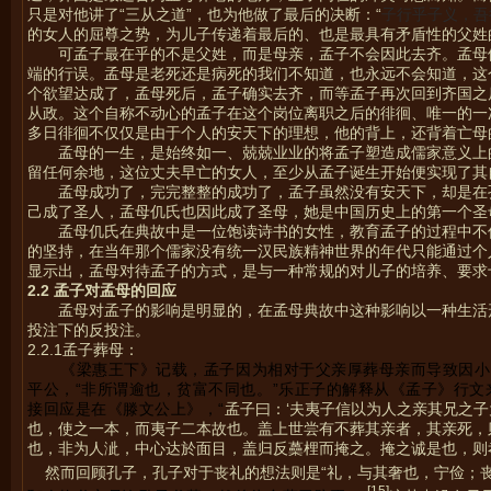
只是对他讲了“三从之道”，也为他做了最后的决断：“
子行乎子义，吾
的女人的屈尊之势，为儿子传递着最后的、也是最具有矛盾性的父姓
可孟子最在乎的不是父姓，而是母亲，孟子不会因此去齐。孟母
端的行误。孟母是老死还是病死的我们不知道，也永远不会知道，这
个欲望达成了，孟母死后，孟子确实去齐，而等孟子再次回到齐国之
从政。这个自称不动心的孟子在这个岗位离职之后的徘徊、唯一的一
多日徘徊不仅仅是由于个人的安天下的理想，他的背上，还背着亡母
孟母的一生，是始终如一、兢兢业业的将孟子塑造成儒家意义上
留任何余地，这位丈夫早亡的女人，至少从孟子诞生开始便实现了其
孟母成功了，完完整整的成功了，孟子虽然没有安天下，却是在
己成了圣人，孟母仉氏也因此成了圣母，她是中国历史上的第一个圣
孟母仉氏在典故中是一位饱读诗书的女性，教育孟子的过程中不
的坚持，在当年那个儒家没有统一汉民族精神世界的年代只能通过个
显示出，孟母对待孟子的方式，是与一种常规的对儿子的培养、要求
2.2
孟子对孟母的回应
孟母对孟子的影响是明显的，在孟母典故中这种影响以一种生活
投注下的反投注。
2.2.1孟子葬母：
《梁惠王下》记载，孟子因为相对于父亲厚葬母亲而导致因小
平公，“非所谓逾也，贫富不同也。”乐正子的解释从《孟子》行
接回应是在《滕文公上》，“
孟子曰：‘夫夷子信以为人之亲其兄之
也，使之一本，而夷子二本故也。盖上世尝有不葬其亲者，其亲死，
也，非为人泚，中心达於面目，盖归反蘽梩而掩之。掩之诚是也，则孝
然而回顾孔子，孔子对于丧礼的想法则是“礼，与其奢也，宁俭；丧
[15]