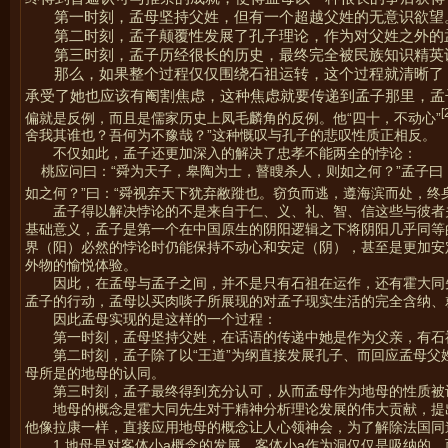
第一时刻，孟母坚持父姓，但有一个超越父姓的无意识欲望
第二时刻，孟子颠覆性发展了孔子理论，作为对父姓之外的
第三时刻，孟子历经很长的历史，最终完全被民族知识精英
那么，如果整个过程仅仅围绕石祖运转，这个过程就清晰了
承受了她也应该有阉割焦虑，这种焦虑就要传递到孟子那里，孟
[
偏就是反例，而且是儒家历史上凤毛麟角的反例。他“四十，不动心”
舍我其谁也？吾何为不豫哉？”这种慨叹与孔子的悲叹性质正相反。
不仅如此，孟子还更加深入的解决了忠孝不能两全的悖论：
桃应问曰：“舜为天子，皋陶为士，瞽瞍杀人，则如之何？”孟子曰：
如之何？”曰：“舜视弃天下犹弃敝蹝也。窃负而逃，遵海滨而处，终身
孟子得以解决悖论的不是来自于仁、义、礼、智、信这些与彼者
基础意义，孟子是第一个在中国原生的阴阳逻辑之下将阴阳几乎同等
界（阳）必然的悖论时仍能保持不动心和安定（阴），甚至是更加安
外物的愉悦体验。
因此，在孟母与孟子之间，并不是只有石祖在运作，还有霍大同
孟子的行动，孟母以买肉啖子所展现的对孟子现实生活的完全含纳、
因此孟母实现的是这样的一个过程：
第一时刻，孟母坚持父姓，在话语的传递中她是作为父亲，有石
第二时刻，孟子除了以“王道”为纲直接发展孔子、而回应孟母
母所是的地母的认同。
第三时刻，孟子最终得到充分认可，从而孟母作为地母的性质被
地母的概念是霍大同先生对于精神分析理论发展的伟大贡献，提
他像拉康一样，直接应用地母的概念让人心领神会，为了解除法国同
1 地母是对客体小a概念的发展，客体小a作为洞仅仅是吸纳的