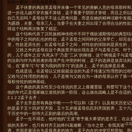
性的一部分，行礼就是养德。
孟子休妻的典故里孟母并未像一个常见的善解人意的母亲那样和
进一步说儿媳不穿衣服不算错，孟子看妻子阴部才算错，而且之所以
自己无后吗？孟母似乎不这么思考问题，而是在她的精神洁癖中发掘
为蹊跷，夫妻、母亲三人，当妻子在夫妻之间出现了合理合法的性欲
得这个结构再次恢复了稳定。
这个结构代表了汉民族精神传统中不同于俄狄浦斯情结的典型结
中的母子之间的乱伦的性欲，孟子孟母之间同样的父亲早亡，却完全
里，性欲是原生的，在孟母与孟子之间，对性欲的排除则是原生的，
父姓之外的孟母在这个典故里开始出现在孟子与孟母之间。对于
的，儿子成年之后“夫死从子”乃是“三从”的纲领，这个纲领孟子与
的法则与作为承担者的母亲产生冲突的时候，孟子的选择是放弃法则
论，在“要学习”与“要为我妈而学习”的选择上，孟子的选择是后者。
也就是说，在孟母以父姓兢兢业业的为孟子传递父性理想的过程
父姓与父性理想的相合，儿子是将与父姓合为一体的母亲认作了第一
母权传统的精神基础。
这个典故的真实性至少在传说的意义上毋庸置疑，韩婴写下这个
他的年代正是儒家确立道统的第一阶段，这么做在战略上是不合适的
2.1.2.2孟子去齐：
孟子去齐是所有典故中唯一一个可以和《孟子》以及相关历史记
的是孟子五十四岁至齐国，五十五岁接孟母仉氏到齐国抚养，五十六
于历史中的一部伟大正剧的最后的高潮。
孟子一生不得志，他对他的“王道”寄予最大希望的是齐王，在
[13]
侯的关系中，也只有对齐王始终纠葛难断，“当今之世，舍我其谁”
遇，齐国是最适合为孟母养老的地方，孟子内在的冲突可想而知。而