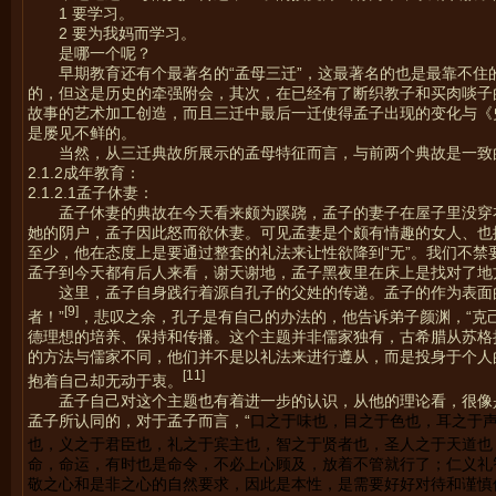
1 要学习。
2 要为我妈而学习。
是哪一个呢？
早期教育还有个最著名的“孟母三迁”，这最著名的也是最靠不
的，但这是历史的牵强附会，其次，在已经有了断织教子和买肉啖子
故事的艺术加工创造，而且三迁中最后一迁使得孟子出现的变化与《
是屡见不鲜的。
当然，从三迁典故所展示的孟母特征而言，与前两个典故是一致
2.1.2成年教育：
2.1.2.1孟子休妻：
孟子休妻的典故在今天看来颇为蹊跷，孟子的妻子在屋子里没穿
她的阴户，孟子因此怒而欲休妻。可见孟妻是个颇有情趣的女人、也
至少，他在态度上是要通过整套的礼法来让性欲降到“无”。我们不
孟子到今天都有后人来看，谢天谢地，孟子黑夜里在床上是找对了地
这里，孟子自身践行着源自孔子的父姓的传递。孟子的作为表面
[9]
者！”
，悲叹之余，孔子是有自己的办法的，他告诉弟子颜渊，“克
德理想的培养、保持和传播。这个主题并非儒家独有，古希腊从苏格
的方法与儒家不同，他们并不是以礼法来进行遵从，而是投身于个人
[11]
抱着自己却无动于衷。
孟子自己对这个主题也有着进一步的认识，从他的理论看，很像是
孟子所认同的，对于孟子而言，“
口之于味也，目之于色也，耳之于
也，义之于君臣也，礼之于宾主也，智之于贤者也，圣人之于天道也
命，命运，有时也是命令，不必上心顾及，放着不管就行了；仁义礼
敬之心和是非之心的自然要求，因此是本性，是需要好好对待和谨慎