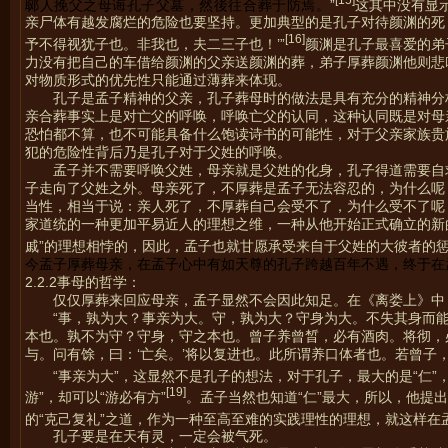
郰人挽父之母诲孔子父墓，然後往合葬于防焉。
”
这其中没有显
亲尸体有越发腐烂的危险也要坚持。更加典型的是孔子对待颜渊的死，
[16]
予不得视犹子也。非我也，夫二三子也！’”
颜渊是孔子最喜爱的弟
力没有把自己的车借给颜渊的父亲送颜渊的葬，弟子厚葬颜渊他则悲
对物质形式的优先性只能通过薄葬来体现。
孔子是孟子精神的父亲，孔子葬母时的做法是具有充分的精神分
亲合葬事实上是对亡父的呼唤，呼唤亡父的认同，这种认同既是对母
恐怕都不算，也不可能具备什么饱读诗书的可能性，对于父亲家族贵
犯的危险性背后乃是孔子对于父姓的呼唤。
孟子并不需要呼唤父姓，母亲就是父姓的化身，孔子得道需要自
子走向了父姓之外。母亲死了，不厚葬是孟子无法容忍的，为什么呢
当性，相当于说：亲人死了，不厚葬自己会受不了，为什么受不了呢
家道统的一种更加平易近人的理想之维，一种从他开始正式确立的新
戚”的理想相悖的，因此，孟子也就甘愿承受来自于父姓的大彼者的惩
今孟子厚葬母亲，在孟子心中有如天尊的孔子跨越百年不遇，终于在
2.2.2事母的哲学：
仅仅厚葬来回应母亲，孟子显然不会因此知足。在《离娄上》中
“事，孰为大？事亲为大。守，孰为大？守身为大。不失其身而
本也。孰不为守？守身，守之本也。曾子养曾晳，必有酒肉。将彻，
与。问有馀，曰：‘亡矣。’将以复进也。此所谓养口体者也。若曾子
“事亲为大”，这显然不是孔子的想法，对于孔子，最大的是“仁”，
[19]
游”，却可以“游必有方”
。孟子当然也知道“仁”最大，所以，他提出
的“克己复礼”之道，作为一种至高至难的实践理性的理想，就这样在孟
孔子要是在天有灵，一定会被气死。