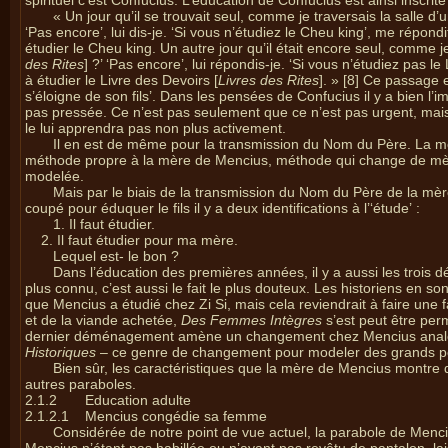
spirituel c’est Confucius. L’éducation de Confucius est ainsi inscrit
« Un jour qu’il se trouvait seul, comme je traversais la salle d’
‘Pas encore’, lui dis-je. ‘Si vous n’étudiez le Cheu king’, me répond
étudier le Cheu king. Un autre jour qu’il était encore seul, comme je 
des Rites
] ?’ ‘Pas encore’, lui répondis-je. ‘Si vous n’étudiez pas le 
à étudier le Livre des Devoirs [
Livres des Rites
]. » [8] Ce passage e
s’éloigne de son fils’. Dans les pensées de Confucius il y a bien l’
pas pressée. Ce n’est pas seulement que ce n’est pas urgent, mais i
le lui apprendra pas non plus activement.
Il en est de même pour la transmission du Nom du Père. La modé
méthode propre à la mère de Mencius, méthode qui change de mère 
modelée.
Mais par le biais de la transmission du Nom du Père de la mèr
coupé pour éduquer le fils il y a deux identifications à l’‘étude’ :
1.
Il faut étudier.
2. Il faut étudier pour ma mère.
Lequel est- le bon ?
Dans l’éducation des premières années, il y a aussi les trois
plus connu, c’est aussi le fait le plus douteux. Les historiens en so
que Mencius a étudié chez Zi Si, mais cela reviendrait à faire une 
et de la viande achetée,
Des Femmes Intègres
s’est peut être perm
dernier déménagement amène un changement chez Mencius analogu
Historiques
– ce genre de changement pour modeler des grands pe
Bien sûr, les caractéristiques que la mère de Mencius montre
autres paraboles.
2.1.2
Education adulte
2.1.2.1
Mencius congédie sa femme
Considérée de notre point de vue actuel, la parabole de Menc