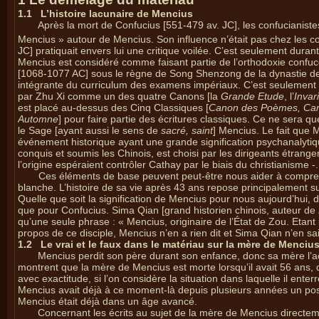
1.1
L’histoire lacunaire de Mencius
Après la mort de Confucius [551-479 av. JC], les confucianiste
Mencius » autour de Mencius. Son influence n’était pas chez les co
JC] pratiquait envers lui une critique voilée. C’est seulement dura
Mencius est considéré comme faisant partie de l’orthodoxie confucée
[1068-1077 AC] sous le règne de Song Shenzong de la dynastie 
intégrante du curriculum des examens impériaux. C’est seulement 
par Zhu Xi comme un des quatre Canons [la
Grande Etude
, l’
Invar
est placé au-dessus des Cinq Classiques [
Canon des Poèmes, Canon
Automne
] pour faire partie des écritures classiques. Ce ne sera
le Sage [ayant aussi le sens de
sacré, saint
] Mencius. Le fait que
événement historique ayant une grande signification psychanalytique
conquis et soumis les Chinois, est choisi par les dirigeants étrang
l’origine espéraient contrôler Cathay par le biais du christianisme -.
Ces éléments de base peuvent peut-être nous aider à compren
blanche. L’histoire de sa vie après 43 ans repose principalement 
Quelle que soit la signification de Mencius pour nous aujourd’hui, dan
que pour Confucius. Sima Qian [grand historien chinois, auteur de
qu’une seule phrase : « Mencius, originaire de l’État de Zou. Etant un 
propos de ce disciple, Mencius n’en a rien dit et Sima Qian n’en sai
1.2
Le vrai et le faux dans le matériau sur la mère de Menciu
Mencius perdit son père durant son enfance, donc sa mère l’a
montrent que la mère de Mencius est morte lorsqu’il avait 56 ans, 
avec exactitude, si l’on considère la situation dans laquelle il ente
Mencius avait déjà à ce moment-là depuis plusieurs années un poste 
Mencius était déjà dans un âge avancé.
Concernant les écrits au sujet de la mère de Mencius directemen