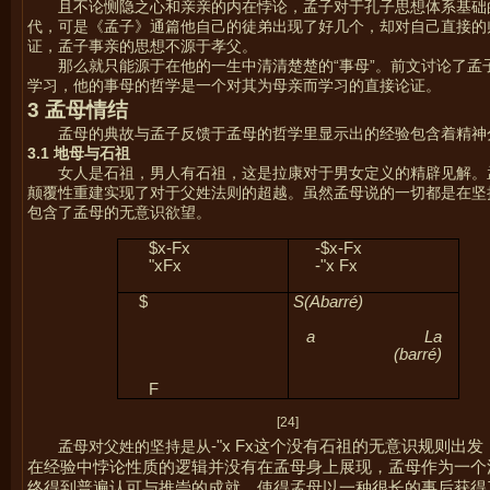
且不论恻隐之心和亲亲的内在悖论，孟子对于孔子思想体系基础
代，可是《孟子》通篇他自己的徒弟出现了好几个，却对自己直接的
证，孟子事亲的思想不源于孝父。
那么就只能源于在他的一生中清清楚楚的“事母”。前文讨论了
学习，他的事母的哲学是一个对其为母亲而学习的直接论证。
3
孟母情结
孟母的典故与孟子反馈于孟母的哲学里显示出的经验包含着精神
3.1
地母与石祖
女人是石祖，男人有石祖，这是拉康对于男女定义的精辟见解。
颠覆性重建实现了对于父姓法则的超越。虽然孟母说的一切都是在坚
包含了孟母的无意识欲望。
$
x-
F
x
-
$
x-
F
x
"
x
F
x
-
"
x
F
x
$
S(A
barré
)
a La
(
barré
)
F
[24]
孟母对父姓的坚持是从
-
"
x
F
x
这个没有石祖的无意识规则出发
在经验中悖论性质的逻辑并没有在孟母身上展现，孟母作为一个
终得到普遍认可与推崇的成就，使得孟母以一种很长的事后获得