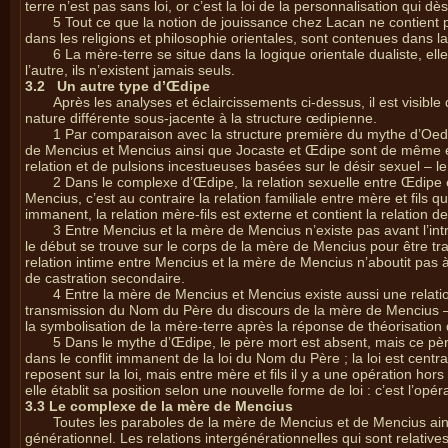
terre n’est pas sans loi, or c’est la loi de la personnalisation qui d
5 Tout ce que la notion de jouissance chez Lacan ne contient 
dans les religions et philosophie orientales, sont contenues dans l
6 La mère-terre se situe dans la logique orientale dualiste, e
l’autre, ils n’existent jamais seuls.
3.2
Un autre type d’Œdipe
Après les analyses et éclaircissements ci-dessus, il est visibl
nature différente sous-jacente à la structure œdipienne.
1 Par comparaison avec la structure première du mythe d’Oedi
de Mencius et Mencius ainsi que Jocaste et Œdipe sont de même ét
relation et de pulsions incestueuses basées sur le désir sexuel – le 
2 Dans le complexe d’Œdipe, la relation sexuelle entre Œdipe e
Mencius, c’est au contraire la relation familiale entre mère et fils 
immanent, la relation mère-fils est externe et contient la relation d
3 Entre Mencius et la mère de Mencius n’existe pas avant l’in
le début se trouve sur le corps de la mère de Mencius pour être tr
relation intime entre Mencius et la mère de Mencius n’aboutit pas à
de castration secondaire.
4 Entre la mère de Mencius et Mencius existe aussi une relation 
transmission du Nom du Père du discours de la mère de Mencius – 
la symbolisation de la mère-terre après la réponse de théorisation
5 Dans le mythe d’Œdipe, le père mort est absent, mais ce père
dans le conflit immanent de la loi du Nom du Père ; la loi est cent
reposent sur la loi, mais entre mère et fils il y a une opération ho
elle établit sa position selon une nouvelle forme de loi : c’est l’op
3.3 Le complexe de la mère de Mencius
Toutes les paraboles de la mère de Mencius et de Mencius ain
générationnel. Les relations intergénérationnelles qui sont relatives