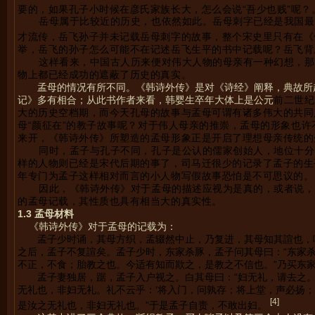
要的，如果孔子小时候在彦氏家族长大，怎么会说“吾少也贱”呢？
岳母属于比较近的历史，也依然如此。岳母刺字已经是我国最
才流传，岳飞孙子并未记载岳母刺字的故事，整个宋史里只有在《
举，岳飞的孙子怎么可能不在记述岳飞生平的书中记载呢？岳飞背
这样看来，中国古人历来便对伟大人物的母亲有一种幻想，那
物上都已经成功的遮蔽了历史的真实。
孟母的情况有所不同。《韩诗外传》是对《诗经》阐释，典故所
记》多有相合；从此书作者来看，韩婴生卒年大体上是公元
前二世纪
大的历史空档期，而今天孔母的故事与孟母可谓有诸多伟大的共同
母
“
颜征在
”
的教子故事呢？对于伟人母亲的推崇，孟母的形象也许
来开，《韩诗外传》所塑造的孟母形象正是开启了理想母亲传统的
同时，孟子与孔子不同，孔子是公认的儒家创始人，地位十分
样的人物则已经是宋代后期的事了，司马迁很少的记录了孟子的生
年专门为孟子这样相对而言的小人物写假故事恐怕是不可思议的。
因此，《韩诗外传》对于孟母的描述应视为是真的，或者说，
的孟母记载，其性质也具有相当大的真实性。
1.3
孟母材料
《韩诗外传》对于孟母的记载为：
孟子少时诵，其母方织，孟辍然中止，乃复进，其母知其諠也，呼
之后，孟子不复諠矣。孟子少时，东家杀豚，孟子问其母曰：“东家杀
不正，不食；胎教之也。今适有知而欺之，是教之不信也。”乃买东
孟子妻独居，踞，孟子入户视之。白其母曰：“妇无礼，请去之。”母
无礼也，非妇无礼。礼不云乎：‘将入门，问孰存；将上堂，声必扬
[4]
是汝之无礼也，非妇无礼也。”于是孟子自责，不敢出妇。