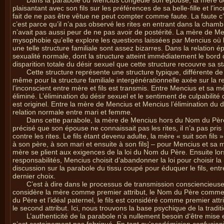
Dans la parabole où Mencius congédie son épouse, la mère 
plaisantant avec son fils sur les préférences de sa belle-fille et l
fait de ne pas être vêtue ne peut compter comme faute. La faute c’e
c’est parce qu’il n’a pas observé les rites en entrant dans la ch
n’avait pas aussi peur de ne pas avoir de postérité. La mère de Me
mysophobie qu’elle explore les questions laissées par Mencius où 
une telle structure familiale sont assez bizarres. Dans la relation
sexualité normale, dont la structure atteint immédiatement le bord
disparition totale du désir sexuel que cette structure recouvre sa sta
Cette structure représente une structure typique, différente de 
même pour la structure familiale intergénérationnelle axée sur la re
l’inconscient entre mère et fils est transmis. Entre Mencius et sa 
éliminé. L’élimination du désir sexuel et le sentiment de culpabilit
est originel. Entre la mère de Mencius et Mencius l’élimination du d
relation normale entre mari et femme.
Dans cette parabole, la mère de Mencius hors du Nom du Pèr
précisé que son épouse ne connaissait pas les rites, il n’a pas pri
contre les rites. Le fils étant devenu adulte, la mère « suit son fi
à son père, à son mari et ensuite à son fils] – pour Mencius et sa 
mère se plient aux exigences de la loi du Nom du Père. Ensuite lor
responsabilités, Mencius choisit d’abandonner la loi pour choisir la
discussion sur la parabole du tissu coupé pour éduquer le fils, entre
dernier choix.
C’est à dire dans le processus de transmission consciencieu
considère la mère comme premier attribut, le Nom du Père comme 
du Père et l’idéal paternel, le fils est considéré comme premier attr
le second attribut. Ici, nous trouvons la base psychique de la tradit
L’authenticité de la parabole n’a nullement besoin d‘être mise 