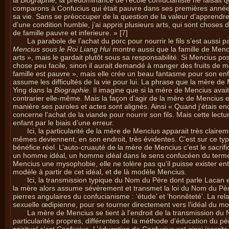
la
Biographie,
la prédominance de l’école confucianiste ne faisait q
comparons à Confucius qui était pauvre dans ses premières années,
sa vie. Sans se préoccuper de la question de la valeur d’apprendre 
d’une condition humble, j’ai appris plusieurs arts, qui sont choses 
de famille pauvre et inferieure. » [7]
La parabole de l’achat du porc pour nourrir le fils s’est aussi
Mencius sous le Roi Liang Hui
montre aussi que la famille de Menc
arts », mais le gardait plutôt sous sa responsabilité. Si Mencius po
chose peu facile, sinon il aurait demandé à manger des fruits de me
famille est pauvre », mais elle crée un beau fantasme pour son enfa
assume les difficultés de la vie pour lui. La phrase que la mère 
Ying dans la
Biographie
. Il imagine que si la mère de Mencius avait
contrarier elle-même. Mais la façon d’agir de la mère de Mencius est
manière ses paroles et actes sont alignés. Ainsi « Quand j’étais e
concerne l’achat de la viande pour nourrir son fils. Mais cette lect
enfant par le biais d’une erreur.
Ici, la particularité de la mère de Mencius apparait très clai
mêmes deviennent, en son endroit, très évidentes. C’est sur ce t
bénéfice réel. L’auto-cruauté de la mère de Mencius c’est le sacrific
un homme idéal, un homme idéal dans le sens confucéen du terme. 
Mencius une mysophobie, elle ne tolère pas qu’il puisse exister ent
modèle à partir de cet idéal, et de là modèle Mencius.
Ici, la transmission typique du Nom du Père dont parle Lacan es
la mère alors assume sévèrement et transmet la loi du Nom du Père
pierres angulaires du confucianisme : ‘étude’ et ‘honnêteté’. La rel
sexuelle œdipienne, pour se tourner directement vers l’idéal du m
La mère de Mencius se tient à l’endroit de la transmission d
particularités propres, différentes de la méthode d’éducation du pè