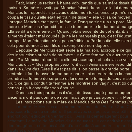
Petit, Mencius récitait à haute voix, tandis que sa mère tissait
maison. Sa mère savait que Mencius faisait du bruit, elle lui demand
Mencius lui répondit : « je avais oublié mon texte, ensuite je m’en
coupa le tissu qu’elle était en train de tisser – elle utilisa ce mo
Lorsque Mencius était petit, la famille Dong voisine tua un porc. 
mère de Mencius répondit : « Ils le tuent pour te le donner à mange
Elle se dit à elle-même : « Quand j’étais enceinte de cet enfant, si
aliments étaient mal coupés, je ne les mangeais pas, c’est l’éducati
trompe. Mon éducation n’est pas crédible. » Par la suite, elle s’en
cela pour donner à son fils un exemple de non-duperie.
L’épouse de Mencius était seule à la maison, accroupie ce qui la
des instructions auprès de sa mère : « Cette femme n’a aucune pol
donc ? » Mencius répondit : « elle est accroupie et cela laisse voi
Mencius dit : « Mes propres yeux l’ont vu. » Ainsi sa mère répondit
dans le
Livre des Rites
il n’est pas dit ‘si on passe la grande port
centrale, il faut hausser le ton pour parler ; si on entre dans la ch
prendre sa femme de surprise et lui donner le temps de couvrir son 
bruit, ce qui à conduit ta femme à te montrer son vagin, c’est toi 
pensa plus à congédier son épouse.
Dans ces trois paraboles il s’agit du tissu coupé pour éduquer le
anciens n’ont pas donné de nom, mais que je vais appeler : « Me
Les inscriptions sur la mère de Mencius dans
Des Femmes Int
La mère de Mencius ainsi nommée venait de l’Etat de Zou. Cette 
beaucoup le jeu du cimetière. Il jouait avec ses petits amis à bâti
endroit pour éduquer un enfant ici. » Ainsi ils déménagèrent pour 
achetant. La mère de Mencius dit de nouveau : « cet endroit n’est 
déménagèrent, cette fois à côté d’une école. A cet endroit, quand il 
saluts et prosternations en s’inclinant de politesse. Alors la mère de