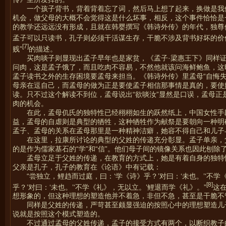
一个孩子背书，背着背着忘了词，然后马上想了起来，换做是我
机会，做父母的大概不会觉得这是什么坏事，相反，这个事件恰恰是
的教学还远远没有形成，且就在韩婴撰写《韩诗外传》的年代，独尊
孟子可以只读书，孔子则必须干活谋生存，干脆不涉及背书好坏的价
[7]
贱”
的描述。
买肉啖子则显现出孟子早年也是家贫，《孟子·梁惠王下》同样证
问肉，这是孟子饿了，而且吃肉不容易，不然他就该问海鲜鲍鱼，这
孟子读书之外的生存困境要孟母来担当。《韩诗外传》里孟母“自悔
母亲在逗自己，而孟母的做为正是要使孟子相信那事情是真的，要使
读。只不过这个解读不到位，孟母说出“欲啖汝”显然是口误，孟母
肉的机会。
在此，孟母仉氏的独特性已经栩栩如生的跃然纸上，中国女性手
益，孟母的自虐则是典型的牺牲，这种牺牲作为献祭是要朝向一种明
孟子、孟母的关系在孟母那里是一种精神洁癖，她容不得自己和儿子
在这里，拉康所讨论的典型的父姓的传递充分彰显。孟子单亲，
的是作为儒家基石的“学”和“信”。他们母子间的镜像关系也因此刨
孟母立足于父姓的传递，在教育的方式上，她是有着自身的独特
父亲是孔子，孔子的教育在《论语》中有记载：
“尝独立，鲤趋而过庭，曰：‘学《诗》乎？’对曰：‘未也。’‘不
[8]
乎？’对曰：‘未也。’‘不学《礼》，无以立。’鲤退而学《礼》。”
这
想形象的，但这种理想的塑造他并不着急，非但不急，甚至是干脆不
同样是父姓的传递，严苛甚至颇显强迫的按照心中的理想塑造儿
说就是按照这个模式塑造的。
不过通过孟母的父姓传递，孟子的接受方式有两个，以断织教子的