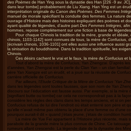
des Poèmes
de Han Ying sous la dynastie des Han [226 -9 av. JC], 
dans leur tombe] probablement de Liu Xiang. Han Ying est un érudi
interprétation originale du
Canon des Poèmes
.
Des Femmes Intèg
manuel de morale spécifiant la conduite des femmes. La nature de
ouvrage d’Histoire mais des histoires expliquant des poèmes et don
ayant qualité de légendes, d’autre part
Des Femmes Intègres,
afin
hommes, repose complètement sur une fiction à base de légendes
Pour chaque Chinois la tradition de la mère, grande et idéale, 
chinois, 1103-1142] sont connues de tous, la mère de Confucius, de
[écrivain chinois, 1036-1101] ont elles aussi une influence aussi g
la sinisation du bouddhisme. Dans la tradition spirituelle, les exig
Chinois.
Ces désirs cachent le vrai et le faux, la mère de Confucius et 
Tout d’abord la mère de Confucius, Yan Zhengzai. D’après les 
d’années, Yan Zhengzai est la perle du Clan Yan – un clan familial 
père Yan Xiangze est un érudit, et a joué sur la réussite de Confuci
carrière officielle de Confucius.
Par ailleurs, l’
Etude Critique de la Mère de Confucius ‘Yan Zhe
dans les légendes sont toutes fausses, que son nom de Yan Zhengza
discours sur l’éducation est fausse aussi. Par exemple, si la mère 
[signifiant butte ou tombe] car cela ne correspondrait pas à la fa
considère les règles des clans dans les temps anciens, et si on pe
Confucius refusa de lui dire l’endroit où était enterré son père et
qu’elle n’avait même pas obtenu la place d’une femme ou d’une con
pourquoi aurait-il dit « quand j’étais jeune, j’étais de condition hum
La mère de Yue Fei appartient à l‘Histoire plus récente, mais s
parabole de la grande mère la plus connue de Chine. Ce tatouage s
rumeurs allant crescendo. La légende date de la dynastie des Ming. 