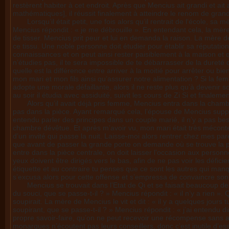
restèrent habiter à cet endroit. Après que Mencius ait grandi et ait a
mathématiques], il réussit finalement à atteindre le renom de gran
Lorsqu’il était petit, une fois alors qu’il rentrait de l‘école, sa
Mencius répondit : « je me débrouille ». En entendant cela, la mère
de tisser. Mencius prit peur et lui en demanda la raison. La mère 
ce tissu. Une noble personne doit étudier pour établir sa réputati
connaissances et on peut ainsi rester paisiblement à la maison et
n’étudies pas, il te sera impossible de te débarrasser de la dureté de
quelle est la différence entre arriver à la moitié pour arrêter ou bi
mon mari et mon fils ainsi qu’assurer notre alimentation ? Si la fe
adopte une morale défaillante, alors il ne reste plus qu’à devenir so
au soir il étudia avec assiduité, suivit les cours de Zi Si et finalem
Alors qu’il avait déjà pris femme, Mencius entra dans la cham
pas dans la pièce. Ayant remarqué cela, l’épouse de Mencius supplia
entendu parler des principes dans un couple marié, il n’y a pas bes
chambre dévêtue. Et après m’avoir vu, mon mari était très méconte
d’un invité qui passe la nuit. Laisse-moi alors rentrer chez mes pare
que avant de passer la grande porte on demande où se trouve la pe
entre dans la pièce centrale, on doit laisser l’occasion aux person
yeux doivent être dirigés vers le bas, afin de ne pas voir les défi
étiquette et au contraire tu penses que ce sont les autres qui manqu
s’excusa alors pour cette offense et s’empressa de convaincre son
Mencius se trouvait dans l’Etat de Qi et se faisait beaucoup de
du souci, que se passe-t-il ? » Mencius répondit : « il n’y a rien ». 
soupirait. La mère de Mencius le vit et dit : « il y a quelques jours tu
soupirant, que se passe-t-il ? » Mencius répondit : « j’ai entendu 
propre savoir-faire, qu’on ne peut recevoir une récompense sans avo
monarques n’écoutent pas leurs conseillers, donc c’est inutile d’ess