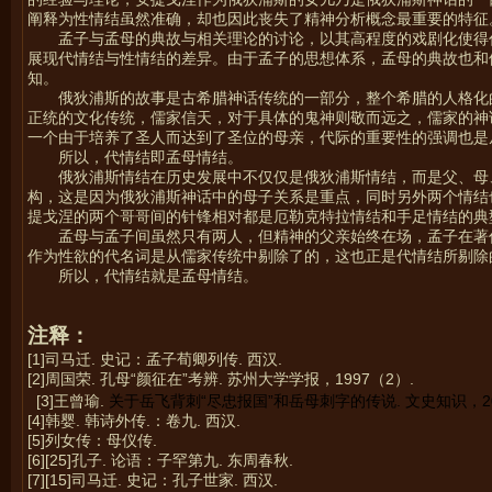
阐释为性情结虽然准确，却也因此丧失了精神分析概念最重要的特征
孟子与孟母的典故与相关理论的讨论，以其高程度的戏剧化使得
展现代情结与性情结的差异。由于孟子的思想体系，孟母的典故也和
知。
俄狄浦斯的故事是古希腊神话传统的一部分，整个希腊的人格化
正统的文化传统，儒家信天，对于具体的鬼神则敬而远之，儒家的神
一个由于培养了圣人而达到了圣位的母亲，代际的重要性的强调也是
所以，代情结即孟母情结。
俄狄浦斯情结在历史发展中不仅仅是俄狄浦斯情结，而是父、母
构，这是因为俄狄浦斯神话中的母子关系是重点，同时另外两个情结
提戈涅的两个哥哥间的针锋相对都是厄勒克特拉情结和手足情结的典
孟母与孟子间虽然只有两人，但精神的父亲始终在场，孟子在著
作为性欲的代名词是从儒家传统中剔除了的，这也正是代情结所剔除
所以，代情结就是孟母情结。
注释：
[1]司马迁. 史记：孟子荀卿列传. 西汉.
[2]周国荣. 孔母“颜征在”考辨. 苏州大学学报，1997（2）.
[3]王曾瑜.
关于岳飞背刺“尽忠报国”和岳母刺字的传说.
文史知识，20
[4]韩婴. 韩诗外传.：卷九. 西汉.
[5]列女传：母仪传.
[6][25]孔子. 论语：子罕第九. 东周春秋.
[7][15]司马迁. 史记：孔子世家. 西汉.