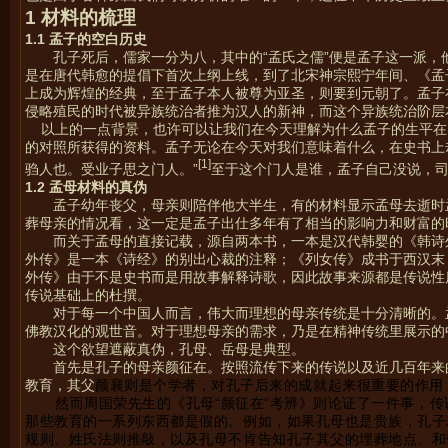
1
材料的梳理
1.1
孟子的空白历史
孔子死后，儒家一分为八，其中的“孟氏之儒”便是孟子这一派
是在唐代韩愈的提倡下首次上纲上线，到了北宋神宗熙宁年间、《孟
上成为辉煌的经典，至于孟子本人被尊为亚圣，则要到元朝了。孟子
侵略殖民的时代被异族统治者推为汉人的新神，而这个异族统治阶层
以上的一点背景，也许可以让我们在今天理解为什么孟子的生平在
的对照所获得的资料。孟子无论在今天对我们意味着什么，在史书上
[1]
驺人也。受业子思之门人。”
至于这个门人是谁，孟子自己没说，
1.2
孟母材料的真伪
孟子幼年丧父，母亲则陪伴他大半生，有的材料显示孟母去逝时
葬母亲的情况看，这一定是孟子出仕多年有了相当的影响力和财富的
而关于孟母的直接记载，源自两本书，一本是汉代韩婴的《韩诗
外传》是一本《诗经》的别出心裁的注释；《列女传》成书于西汉末
外传》由于不是史书而是用故事解释诗歌，因此故事来源都是传说性
传说基础上的杜撰。
对于每一个中国人而言，伟大而理想的母亲传统是十分清晰的。
佛教汉化的观世音。对于理想母亲的需求，乃是在精神传统里展示的
这个欲望遮蔽真伪，孔母、岳母是典型。
首先是孔子的母亲颜征在。按照流传下来的传说以及近几百年来
教育，其父
颜襄则是个学者，对孔子后来的成就起来很重要的作用
然而周国荣先生的《孔母“颜征在”考辨》则论证了一件事，
那些教育的一系列东西都是假的。例如，如果孔母也是贵族，孔子
规则、姓氏法则推敲，以及孔母不肯告知孔子其父的埋葬地点、和