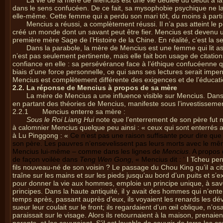
La vie de la mère de Mencius est une vie dédiée du début à l
dans le sens confucéen. De ce fait, sa mysophobie psychique ne l
elle-même. Cette femme qui a perdu son mari tôt, du moins à parti
Mencius a réussi, a complètement réussi. Il n’a pas atteint le p
créé un monde dont un savant peut être fier. Mencius est devenu u
première mère Sage de l’Histoire de la Chine. En réalité, c’est la se
Dans la parabole, la mère de Mencius est une femme qui lit as
n’est pas seulement pertinente, mais elle fait bon usage de citation
confiance en elle : sa persévérance face à l’éthique confucéenne qui
biais d’une force personnelle, ce qui sans ses lectures serait impe
Mencius est complètement différente des exigences et de l’éducati
2.2. La réponse de Mencius à propos de sa mère
La mère de Mencius a une influence visible sur Mencius. Dan
en partant des théories de Mencius, manifeste sous l’investisseme
2.2.1
Mencius enterre sa mère :
Sous le Roi Liang Hui
note que l’enterrement de son père fut 
à calomnier Mencius quelque peu ainsi : « ceux qui sont enterrés 
à Lu Pinggong : «
Ce n’est pas une raison suffisante pour dire qu
son père. Les pauvres n’ensevelissent pas leurs morts avec le même 
Mencius lui-même – comme dans les lignes de
Mencius
. A propos
de façon voilée dans
Teng Wen Gong
, « Mencius dit : ‘
I Tcheu pens
fils nouveau-né de son voisin ? Le passage du Chou King qu’il a ci
traîne sur les mains et sur les pieds jusqu’au bord d’un puits et s’e
pour donner la vie aux hommes, emploie un principe unique, à savo
principes. Dans la haute antiquité, il y avait des hommes qui n’ente
temps après, passant auprès d’eux, ils voyaient les renards les d
sueur leur coulait sur le front; ils regardaient d’un œil oblique, n’
paraissait sur le visage. Alors ils retournaient à la maison, prenaien