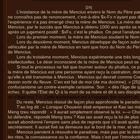
[24]
L’insistance de la mère de Mencius envers le Nom du Père pa
ne connaîtra pas de renoncement, c'est-à-dire
$
x-
F
x n’ayant pas 
l’expérience n’a pas émergé chez la mère de Mencius. La mère de 
Mencius, par le succès que Mencius a obtenu 1000 ans après sa mo
après un jugement positif :
$
x
F
x, c’est le phallus. On peut l’analyser
Lors du premier moment, la mère de Mencius soutient le Nom d
Lors du deuxième moment, Mencius développe de façon subversi
véhiculée par la mère de Mencius en tant que hors du Nom du Père
de Mencius.
Lors du troisième moment, Mencius expérimente une très longu
intellectuelles. Le désir inconscient de la mère de Mencius peut se 
Si tout le processus ne fait que tourner autour du phallus, ce p
la mère de Mencius est une personne ayant reçu la castration, donc 
qu’elle a été transmise à Mencius ; Mencius qui devrait comme Confu
dessin sortir du fleuve. C’en est fait de moi (de ma doctrine). » [25
confucianisme un contre-exemple rarissime. Son : « dès l’âge de qu
échec. Il quitte l’Etat de Qi à la mort de sa mère et dit à ses discip
ce n’était moi ? ». Cette exclamation est à l’opposé des soupirs de
Du reste, Mencius résout de façon plus approfondie le paradoxe e
T’ao Ing dit : « Lorsque Chouenn était empereur et Kao iao minis
Meng tzeu répondit : « Il aurait simplement observé la loi. »--« C
lui défendre, répondit Meng tzeu ? Kao iao avait reçu la loi de plu
aurait abondonné l’empire sans plus de regrets que s’il avait quitté
secrètement. Il aurait fixé sa demeure sur le bord de la mer, et vé
Mencius parvient à résoudre le paradoxe, mais pas par la déduct
les rites, la connaissance ou la confiance. Mais c’est par l’introd