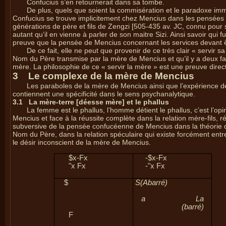
Confucius s’en retournerait dans sa tombe.
De plus, quels que soient la commisération et le paradoxe im
Confucius se trouve implicitement chez Mencius dans les pensées su
générations de père et fils de Zengzi [505-435 av. JC, connu pour s
autant qu’il en vienne à parler de son maitre Sizi. Ainsi savoir qui
preuve que la pensée de Mencius concernant les services devant ê
De ce fait, elle ne peut que provenir de ce très clair « servir
Nom du Père transmise par la mère de Mencius et qu’il y a deux façon
mère. La philosophie de ce « servir la mère » est une preuve direc
3 Le complexe de la mère de Mencius
Les paraboles de la mère de Mencius ainsi que l’expérience 
contiennent une spécificité dans le sens psychanalytique.
3.1
La mère-terre [déesse mère] et le phallus
La femme est le phallus, l’homme détient le phallus, c’est l’
Mencius et face à la réussite complète dans la relation mère-fils, 
subversive de la pensée confucéenne de Mencius dans la théorie de
Nom du Père, dans la relation spéculaire qui existe forcément entr
le désir inconscient de la mère de Mencius.
$
x-
F
x
-
$
x-
F
x
"
x
F
x
-
"
x
F
x
$
S(A
barré
)
a La
(
barré
)
F