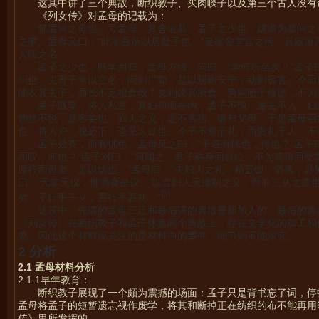
这其中讲了三个典故，断织教子、买肉啖子以及第三个古人没有
《列女传》对孟母的记载为：
邹孟轲之母也。号孟母。其舍近墓。孟子之少也，嬉游为墓间之
之事。孟母又曰：“此非吾所以居处子也。”复徙舍学宫之傍。其嬉游
大儒之名。
孟子之少也，既学而归，孟母方绩，问曰：“学何所至矣？”孟子
织也。夫君子学以立名，问则广知，是以居则安宁，动则远害。今而
能衣其夫子，而长不乏粮食哉！女则废其所食，男则堕于修德，不为
孟子既娶，将入私室，其妇袒而在内，孟子不悦，遂去不入。妇
勃然不悦，是客妾也。妇人之义，盖不客宿。请归父母。于是孟母召
也。将入户，视必下，恐见人过也。今子不察于礼，而责礼于人，不
孟子处齐，而有忧色。孟母见之曰：“子若有忧色，何也？”孟子
而叹，何也？”孟子对曰：“轲闻之：君子称身而就位，不为苟得而受
愿行而母老，是以忧也。”孟母曰：“夫妇人之礼，精五饭，酒浆，养
曰：‘无非无仪，惟酒食是议。’以言妇人无擅制之义，而有三从之
[5]
矣。子行乎子义，吾行乎吾礼。”
这其中，先讲的孟母三迁和最后讲的典故是新加入的，最后的典
《列女传》在断织教子和孟子休妻两个典故上，存在文学化的加工和
妻。因此这个材料应关注的是材料中的事件，细节则不能深究。
2
分析
2.1
孟母材料分析
2.1.1早年教育：
断织教子展现了一个颇为震撼的场面：孟子只是背书忘了词，停
孟母将孟子的短暂遗忘视作废学，将其和断掉正在纺织的布不能再用
传》里所发挥的。