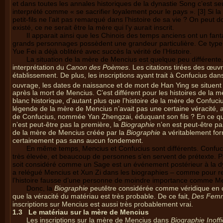
et dans toutes les annales historiques de la dynastie Song c’est se
interprété comme « se sacrifier loyalement pour le pays ». [3] Si l
petit-fils ne l’ait pas remarqué dans l’histoire de sa vie ? On peut
existé, ce ne serait être la mère qui l’y aurait inscrit.
Il apparait ainsi que les Chinois des temps anciens ont un f
grands personnages possèdent une grandeur particulière. Ce ty
Yue Fei a déjà oblitéré avec succès la vérité de l’Histoire.
La situation de la mère de Mencius est quelque peu différente
interprétation du
Canon des Poèmes
. Les citations tirées des œuvr
établissement. De plus, les inscriptions ayant trait à Confucius dan
ouvrage, les dates de naissance et de mort de Han Ying se situent
après la mort de Mencius. C’est différent pour les histoires de la
blanc historique, d’autant plus que l’histoire de la mère de Confuci
légende de la mère de Mencius n’avait pas une certaine véracité, alo
de Confucius, nommée Yan Zhengzai, éduquant son fils ? En ce qu
n’est peut-être pas la première, la
Biographie
n’en est peut-être pas
de la mère de Mencius créée par la
Biographie
a véritablement for
certainement pas sans aucun fondement.
En même temps, Mencius et Confucius sont différents. Confuci
très élevée, et beaucoup de personnes s’en servent de prétexte. Par
soit considéré comme un Sage est un événement postérieur à la dyn
a relégué Mencius et Xun Zi dans les biographies – comme pour renf
l’histoire fausse d’une personne de moindre importance comme Me
Donc, la
Biographie
peutêtre considérée comme véridique en c
que la véracité du matériau est très probable. De ce fait,
Des Femm
inscriptions sur Mencius est aussi très probablement vrai.
1.3
Le matériau sur la mère de Mencius
Les inscriptions sur la mère de Mencius dans
Biographie Inof