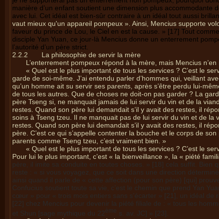
je ne supporterai pas un enterrement non pompeux, pourquoi donc ?
manière d’un enfant soutient une dimension plus accommodante de 
avec lui. Cet idéal est bien-sûr contraire à un idéal tout aussi brilla
vaut mieux qu'un appareil pompeux ». Ainsi, Mencius supporte volont
faveur du prince de Lou, le Ciel en est la cause. » [17] Tout comm
disciple Yan Yuan, ce jour-là Mencius donne un enterrement pompe
l’autorité d’un père strict.
2.2.2
La philosophie de servir la mère
L’enterrement pompeux répond à la mère, mais Mencius n’en r
« Quel est le plus important de tous les services ? C’est le ser
garde de soi-même. J’ai entendu parler d’hommes qui, veillant avec
qu’un homme ait su servir ses parents, après s’être perdu lui-même
de tous les autres. Que de choses ne doit-on pas garder ? La gar
père Tseng si, ne manquait jamais de lui servir du vin et de la vian
restes. Quand son père lui demandait s’il y avait des restes, il rép
soins à Tseng tzeu. Il ne manquait pas de lui servir du vin et de la
restes. Quand son père lui demandait s’il y avait des restes, il répon
père. C’est ce qui s’appelle contenter la bouche et le corps de son
parents comme Tseng tzeu, c’est vraiment bien. »
« Quel est le plus important de tous les services ? C’est le s
Pour lui le plus important, c’est « la bienveillance », la « piété fami
père, il imite sa conduite en toutes choses. » [18] cela suffit. Bien 
reste : « si vous voyagez, que ce soit dans une direction déterminée
ainsi quand il parle de « cette affection (pour son père) [qui] prouv
Confucius soutient toute sa vie, c’est le chemin que prend Yan Yu
cœur » pour « trois mois entiers sans s’écarter » [21], un idéal de
[22] chez Mencius pour devenir la piété filiale de : « tous les h
ème
et Shun [sage mythique du 22
s. av. JC] » [23].