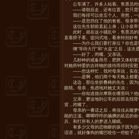
公车满了。许多人站着。售票员对
——请朝后走，还有位置，您只需
我们每排可以坐五个人。突然，一
——是您挡住了他的爸爸。母亲带
这位先生朝前直起上身，让小皇帝
此时，就在这小骚乱中，售票员的
直着脖子看。提问式地，看来特别好奇
——为什么我们要打座位？你也是
继“等待大厅”和“火盆”之后，这
——好了，闭嘴。父亲说。
几秒种的戒备用尽，肥胖又体积笨
对她所钟爱的吉祥物的接待而得到安慰
——您这样忙，我对母亲说，实在
——是啊，他们两个每天晚上都要
这边，那位坐折叠椅的先生，因为
眼睛。母亲，焦虑地对她丈夫说：
——你知道德尔摩斯在哪里吗？他
父亲，窘迫地到公车的后部去找背
背，闭嘴了。
母亲的一番话之后，将佳佳从睡梦
能的泛滥。唧唧哼哼的腼腆的延迟的命
兵、和打所有人的梦进入睡眠。
有多少父母的恋物癖的孩子因为担
话语，就好像狗的嘴巴咬住一些蚊子，