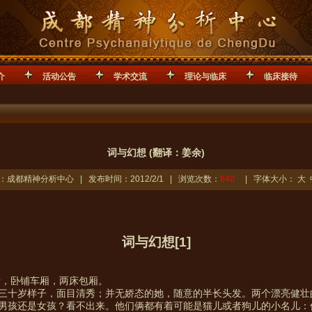
介
活动公告
学术交流
理论与临床
临床接待
词与幻想 (翻译：姜余)
：成都精神分析中心 | 发布时间：2012/2/1 | 浏览次数：
840
| 字体大小：
大
词与幻想
[1]
行，卧铺车厢，两床包厢。
三十岁样子，面目清秀；并无娇态的她，随意的半长头发。两个漂亮健壮
男孩还是女孩？看不出来。他们俩都有着可能是猫儿或者狗儿的小名儿：