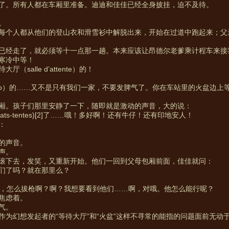
了。所有人都在车厢里准备。迪迪和佳佳已经全身披挂，迫不及待。
。
每个人都从他们的登山衣和滑雪衫中解脱出来，开始在过道中跑起来；父
已经走了，就必须等十一点那一趟。本来应该让昂德尔老爹乘计程车来接
寒冷中等！
salle d’attente）的！
ero）的……又不是只有我们一家，不要发脾气了。你在车站里的火盆边
厢。孩子们那里安静了一下，随即就是激动的声音，大的说：
-tentes)
[2]
了……哦！多好啊！还有牛仔！还有印地安人！
：
的声音。
声。
滚下去，发笑，又重新开始。他们一回到父母包厢前面，佳佳就问：
们了吗？就在那里么？
，怎么拔枪啊？啊？我想要看到他们……啊，对哦。他怎么能行呢？
焦虑着。
气。
作为幻想发起者的“等待大厅”和“火盆”这样不寻常的能指的问题面前无动