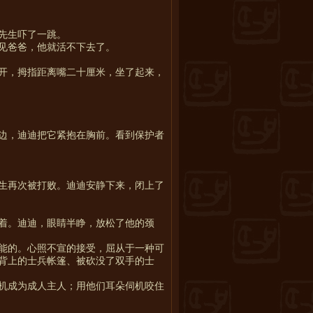
先生吓了一跳。
见爸爸，他就活不下去了。
开，拇指距离嘴二十厘米，坐了起来，
边，迪迪把它紧抱在胸前。看到保护者
生再次被打败。迪迪安静下来，闭上了
着。迪迪，眼睛半睁，放松了他的颈
能的。心照不宣的接受，屈从于一种可
背上的士兵帐篷、被砍没了双手的士
机成为成人主人；用他们耳朵伺机咬住