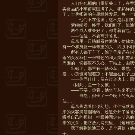
人们把包厢的门重新关上了，在吞
卖食品的小车前就围满了人。鹕鹈样的
了，士兵帐篷的主题继续发展。每一个
——他们不在这里，这不是我们要
梦继续着。终于，我们到了。迪迪
两个成人准备好了，都背着背包。
——佳佳，不要离开爸爸。
母亲用一只胳膊看住迪迪，仿佛突
有一个和身躯一样笨重的头，四肢不明
所有人都下车了，除了母亲还在叫
蓬的头发框住一张褪色的和人类相差甚
周围的一切都漠不关心。车站上，由我
出站了。那里有一辆公车。果然。
着，小孩也可能着凉；不能坐在轮子上
——你同佳佳，留在过道边上，因
（因此，是一个女孩。）
——不要，你看，她坐车从来不难
——当然，但坐了一个晚上的火车
佳……
母亲焦虑着排便幻想。佳佳沉默着
来的乘客滴溜溜地转。过道分开了爸爸
吸着自己的拇指，把眼神固定在父亲的
来的父亲，把它放到网兜里。（这难道
我了解到迪迪三岁，是个男孩（他
子。