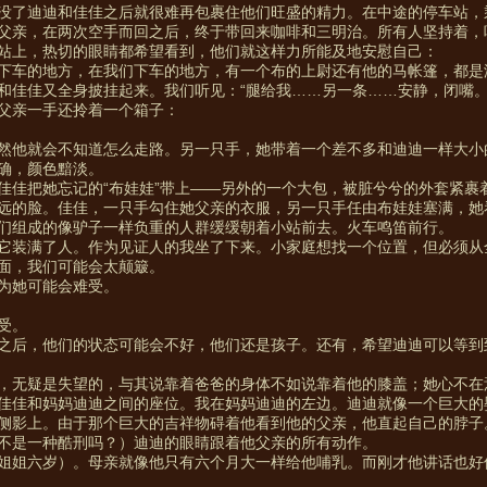
没了迪迪和佳佳之后就很难再包裹住他们旺盛的精力。在中途的停车站，
父亲，在两次空手而回之后，终于带回来咖啡和三明治。所有人坚持着，
站上，热切的眼睛都希望看到，他们就这样力所能及地安慰自己：
下车的地方，在我们下车的地方，有一个布的上尉还有他的马帐篷，都是
和佳佳又全身披挂起来。我们听见：“腿给我……另一条……安静，闭嘴。
父亲一手还拎着一个箱子：
然他就会不知道怎么走路。另一只手，她带着一个差不多和迪迪一样大小
确，颜色黯淡。
佳佳把她忘记的“布娃娃”带上——另外的一个大包，被脏兮兮的外套紧裹
远的脸。佳佳，一只手勾住她父亲的衣服，另一只手任由布娃娃塞满，她
们组成的像驴子一样负重的人群缓缓朝着小站前去。火车鸣笛前行。
它装满了人。作为见证人的我坐了下来。小家庭想找一个位置，但必须从
面，我们可能会太颠簸。
为她可能会难受。
受。
之后，他们的状态可能会不好，他们还是孩子。还有，希望迪迪可以等到
，无疑是失望的，与其说靠着爸爸的身体不如说靠着他的膝盖；她心不在
佳佳和妈妈迪迪之间的座位。我在妈妈迪迪的左边。迪迪就像一个巨大的
侧影上。由于那个巨大的吉祥物碍着他看到他的父亲，他直起自己的脖子
不是一种酷刑吗？）迪迪的眼睛跟着他父亲的所有动作。
姐姐六岁）。母亲就像他只有六个月大一样给他哺乳。而刚才他讲话也好