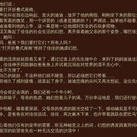
他们说：
要打开折叠式座椅。
声尖叫在我右边响起。发火的迪迪，放开了他的拇指。刚刚坐下来的那位
着害羞的微笑，用一个诉苦的（或者是撒娇的？）声调说，如果他不能看
迪迪看到他的上帝，这一幕是唯一让他感到安全的石祖参照物。
话又唤起了佳佳的社会生活的幻想。离开靠着她父亲的那个姿势，嘴巴张
，她问：
吗，爸爸？我们要打它们？所有人吗？
次是“打开折叠式座椅”维持了佳佳的施虐幻想。
重的流浪娃娃跟着又来了，通过过道上的先生做中介，来到了妈妈迪迪这
，佳佳伸开四肢躺在爸爸身上并试着沉溺在对世界的漠不关心中。
太不方便了。
自己的娃娃，不这样他们就不睡觉，所以必须把它们带着……
前倾久了感到疲倦，就直起了身子。迪迪悲痛的尖叫又再次想起。这位先
待会肯定会渴的，我们还有一个半小时。
包和箱子。母亲的焦虑。她幻想着儿子的渴。万分幸运地是，我们还行驶
中惊醒，嚷着要尿尿。父母亲的焦虑的眼光交错了一下。移动确实是不可
令。是爸爸在对佳佳说话。佳佳，再次麻木下来，也许带着跳跃在肥壮马
心着他们仅有的皇帝的需要，听见神秘意义上的词，幻想的诱发因素而伺
窥淫的欲望丧失在一种无法交流的沙漠中！