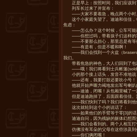
正是早上：按照时间，我们应该到
列车长过来了并宣布：
——大家不要着急，晚点两个小时
这个小家庭失望了。迪迪和佳佳，
焦虑：
——怎么办？这个时候，公车可能
——你想过吗，带着孩子们这样的
——不要那么担心，那里总是有等待大厅（
——有是有，但是不暖和啊！
——我们会找到一个火盆（bras
我们。
带着焦急的神色，大人们回到了包
——哦！我们将看到士兵帐篷(soldats
小的那个接上话头，发音不准地说
——还有，我要打鼓还要吹小号！
他就开始声嘶力竭地发出军号喇叭
——迪迪，闭嘴！从包厢里喊了一
但是迪迪跑掉了，后面跟着佳佳。
——我们快到了吗？我们将看到他
这次就轮到这个小的说话了：
——如果他们的手臂等于零
[3]
的话
迪迪自问，因为残缺的躯体幻想而
——我们会看到的。两个人相互打
仿佛没有耳朵的父母在这些涉及到
——你们俩闭嘴！