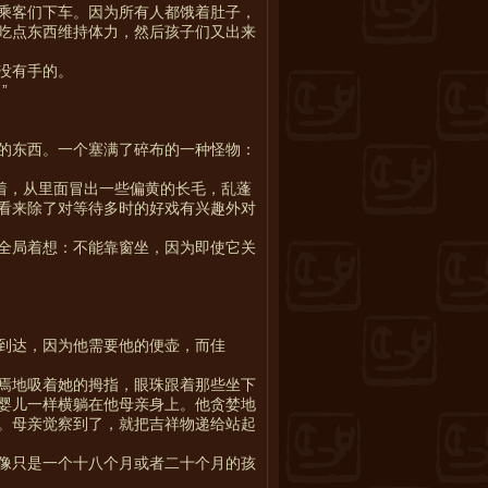
乘客们下车。因为所有人都饿着肚子，
吃点东西维持体力，然后孩子们又出来
没有手的。
”
的东西。一个塞满了碎布的一种怪物：
着，从里面冒出一些偏黄的长毛，乱蓬
看来除了对等待多时的好戏有兴趣外对
全局着想：不能靠窗坐，因为即使它关
到达，因为他需要他的便壶，而佳
焉地吸着她的拇指，眼珠跟着那些坐下
婴儿一样横躺在他母亲身上。他贪婪地
。母亲觉察到了，就把吉祥物递给站起
像只是一个十八个月或者二十个月的孩