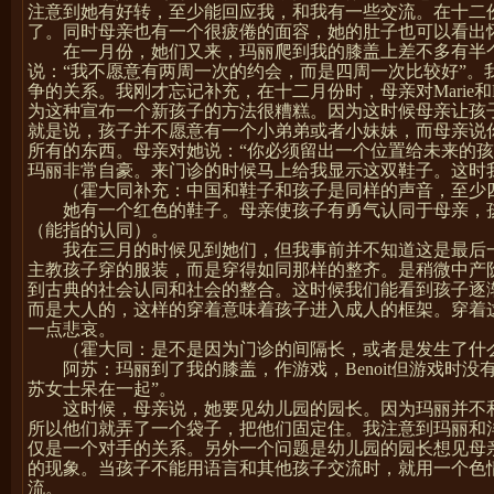
注意到她有好转，至少能回应我，和我有一些交流。在十二
了。同时母亲也有一个很疲倦的面容，她的肚子也可以看出
在一月份，她们又来，玛丽爬到我的膝盖上差不多有半
说：“我不愿意有两周一次的约会，而是四周一次比较好”
争的关系。我刚才忘记补充，在十二月份时，母亲对
Marie
和
为这种宣布一个新孩子的方法很糟糕。因为这时候母亲让孩
就是说，孩子并不愿意有一个小弟弟或者小妹妹，而母亲说
所有的东西。母亲对她说：“你必须留出一个位置给未来的孩
玛丽非常自豪。来门诊的时候马上给我显示这双鞋子。这时
（霍大同补充：中国和鞋子和孩子是同样的声音，至少
她有一个红色的鞋子。母亲使孩子有勇气认同于母亲，
（能指的认同）。
我在三月的时候见到她们，但我事前并不知道这是最后
主教孩子穿的服装，而是穿得如同那样的整齐。是稍微中产
到古典的社会认同和社会的整合。这时候我们能看到孩子逐
而是大人的，这样的穿着意味着孩子进入成人的框架。穿着
一点悲哀。
（霍大同：是不是因为门诊的间隔长，或者是发生了什
阿苏：玛丽到了我的膝盖，作游戏，
Benoit
但游戏时没有
苏女士呆在一起”。
这时候，母亲说，她要见幼儿园的园长。因为玛丽并不
所以他们就弄了一个袋子，把他们固定住。我注意到玛丽和
仅是一个对手的关系。另外一个问题是幼儿园的园长想见母
的现象。当孩子不能用语言和其他孩子交流时，就用一个色
流。