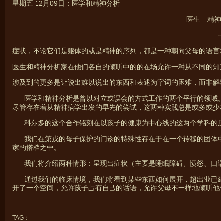
星期五 12月09日：医学和精神分析
医生—精神
症状，不论它们是躯体的或是精神的序列，都是一种朝向父母的语言
医生和精神分析家在他们各自的倾听中的的在场允许一种从不同的知
涉及到的更多是让说出难以说出的东西和表述为字词的困难，而非解
医学和精神分析是曾以对立或误会的方式工作的两个平行的领域。
尽管存在着从精神病学出发的早先的尝试，这两种实践总是或多或少
科尔多的这个合作铭刻在以孩子的健康为中心线的这两个学科的
我们在第戎的母子保护的门诊的特殊性存在于在一个转移的团体中
家的搭档之中。
我们将介绍两种情形：呈现出症状（主要是睡眠障碍、愤怒、口语
通过我们的临床情境，我们将看到某些东西如何展开，超出业已建
开了一个空间，允许孩子占有自己的话语，允许父母不一样地倾听他
TAG：