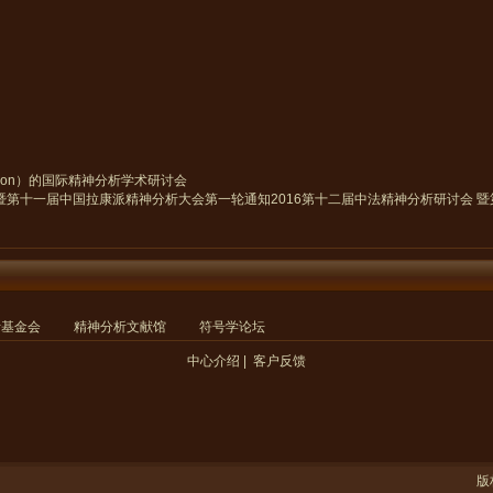
smission）的国际精神分析学术研讨会
 暨第十一届中国拉康派精神分析大会第一轮通知2016第十二届中法精神分析研讨会 
析基金会
精神分析文献馆
符号学论坛
中心介绍
|
客户反馈
版