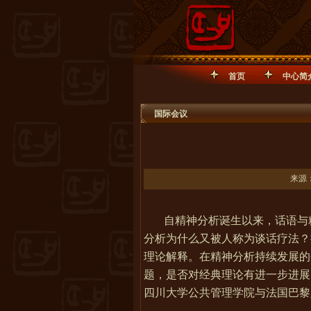
首页
中心简
国际会议
来源：
自精神分析诞生以来，话语与
分析为什么又被人称为谈话疗法？
理论解释。在精神分析持续发展的
题，是否对经典理论有进一步进展
四川大学公共管理学院与法国巴黎