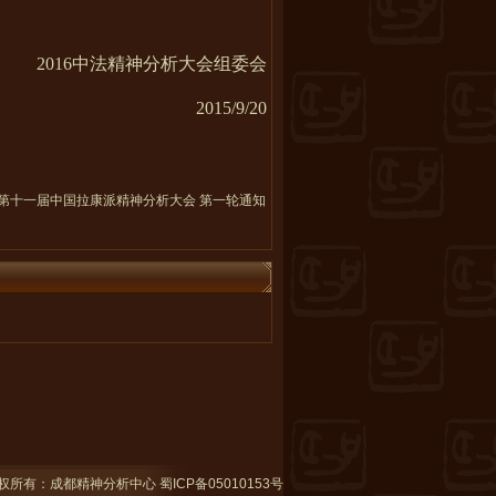
2016
中法精神分析大会组委会
2015/9/
20
暨第十一届中国拉康派精神分析大会 第一轮通知
权所有：成都精神分析中心
蜀ICP备05010153号